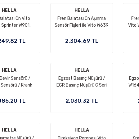
HELLA
HELLA
Balatası Ön Vito
Fren Balatası Ön Aşınma
Fre
 Sprinter W901,
Sensör Fişleri İle Vito W639
Vito 
W903, W904, VW
2004-07 OEM
Kend
n, Sprinter W905
A0064204320,
Fişl
249,82 TL
2.304,69 TL
 arka fren balatası.
A0004216110,
A0044205520,
A0014210910
024209920,
D0698151
HELLA
HELLA
Devir Sensörü /
Egzost Basınç Müşürü /
Egzo
Sensörü / Krank
EGR Basınç Müşürü C Seri
W164
n Sensörü Motor:
W204, W207, E Seri W212,
E Se
, OM612, OM613,
Vito W639, Sprinter W906,
W221,
085,20 TL
2.030,32 TL
M651, M111, M112,
OM651 OEM A6519050200,
W9
1, M272 OEM
A0071530328,
OM65
519050000,
A0091535128
031532728,
A0
HELLA
HELLA
031532828
ışmetre Müşürü /
Direksiyon Pompası Vito
Kra