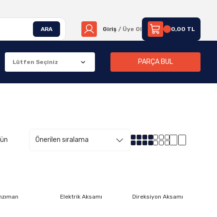
ARA
Giriş
/ Üye Ol
0,00 TL
PARÇA BUL
rün
nzıman
Elektrik Aksamı
Direksiyon Aksamı