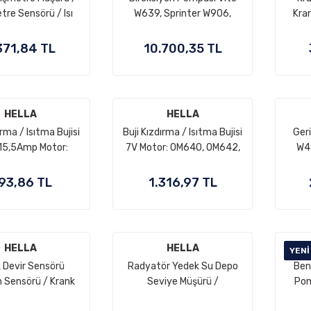
re Sensörü / Isı
W639, Sprinter W906,
Kra
 Seri W168, C Seri
Motor: OM646, OEM
Vur
204, S Seri W221,
A0034667201,
M271
371,84 TL
10.700,35 TL
8, W639, Sprinter
A0034667101
906 Motor: M102,
M111, M112, M113,
 OM611, OM642,
HELLA
HELLA
, OM651, OM654
ırma / Isıtma Bujisi
Buji Kızdırma / Isıtma Bujisi
Ger
A6511530028,
 15,5Amp Motor:
7V Motor: OM640, OM642,
W41
005422818,
 OM602, OM603,
OM651 OEM A0011596601,
D0905379
A0011593601,
GN1001
93,86 TL
1.316,97 TL
591701, GN858
HELLA
HELLA
YENI
 Devir Sensörü
Radyatör Yedek Su Depo
Ben
 Sensörü / Krank
Seviye Müşürü /
Pom
n Sensörü C Seri
Şamandırası C Seri W203, E
W16