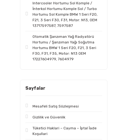
Intercooler Hortumu Sol Komple /
İnterkol Hortumu Komple Sol / Turbo
Hortumu Sol Komple BMW 1 Seri F20,
F21, 3 Seri F30, F31, Motor: N13, OEM
13717597587, 7597587
Otomatik Şanzıman Yağ Radyatörü
Hortumu / Şanzıman Yağı Soğutma
Hortumu BMW 1 Seri F20, F21, 3 Seri
F30, F31, F35, Motor: N13 OEM
17227604979, 7604979
Sayfalar
Mesafeli Satış Sözleşmesi
Gizlilik ve Güvenlik
Tüketici Haklari – Cayma – İptal İade
Koşullari