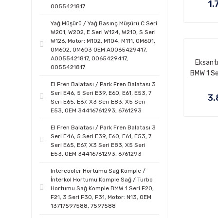
W204, E 
1.
0055421817
Seri W22
Motor: 
Yağ Müşürü / Yağ Basınç Müşürü C Seri
W201, W202, E Seri W124, W210, S Seri
OEM 
W126, Motor: M102, M104, M111, OM601,
A2
OM602, OM603 OEM A0065429417,
A2
A0055421817, 0065429417,
Eksantr
A2
0055421817
BMW 1 Se
E93, 5 Se
El Fren Balatası / Park Fren Balatası 3
Seri E46, 5 Seri E39, E60, E61, E53, 7
E66, X3
3.
Seri E65, E67, X3 Seri E83, X5 Seri
E70, X6
E53, OEM 34416761293, 6761293
M47N
13
El Fren Balatası / Park Fren Balatası 3
Seri E46, 5 Seri E39, E60, E61, E53, 7
13627
Seri E65, E67, X3 Seri E83, X5 Seri
E53, OEM 34416761293, 6761293
Intercooler Hortumu Sağ Komple /
İnterkol Hortumu Komple Sağ / Turbo
Hortumu Sağ Komple BMW 1 Seri F20,
F21, 3 Seri F30, F31, Motor: N13, OEM
13717597588, 7597588