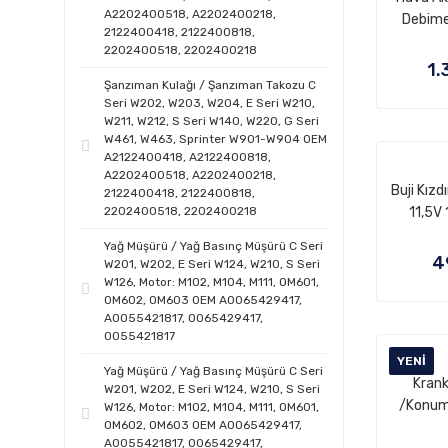
A2202400518, A2202400218,
Debimet
2122400418, 2122400818,
Sensörü A
2202400518, 2202400218
W203, W
1.
Vito W63
Şanzıman Kulağı / Şanzıman Takozu C
Seri W202, W203, W204, E Seri W210,
W901, W
W211, W212, S Seri W140, W220, G Seri
M104, 
W461, W463, Sprinter W901-W904 OEM
M271,
A2122400418, A2122400818,
OM646
A2202400518, A2202400218,
Buji Kızd
2122400418, 2122400818,
OEM 
2202400518, 2202400218
11,5V
A0
OM601,
2
Yağ Müşürü / Yağ Basınç Müşürü C Seri
OEM 
4
W201, W202, E Seri W124, W210, S Seri
A0011
W126, Motor: M102, M104, M111, OM601,
OM602, OM603 OEM A0065429417,
A0055421817, 0065429417,
0055421817
YENI
Yağ Müşürü / Yağ Basınç Müşürü C Seri
Krank
W201, W202, E Seri W124, W210, S Seri
/Konum
W126, Motor: M102, M104, M111, OM601,
OM602, OM603 OEM A0065429417,
Pozisyo
A0055421817, 0065429417,