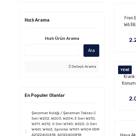
Fren 
Hızlı Arama
W638,
W902, 
LT35 Ö
Hızlı Ürün Arama
2.
kasa için
Ara
OEM 
A0
2
Detaylı Arama
YENI
Krank 
Konum 
Pozisyo
En Populer Olanlar
OM611
2.
OM646, O
M27
Şanzıman Kulağı / Şanzıman Takozu C
A6
Seri W202, W203, W204, E Seri W210,
A0
W211, W212, S Seri W140, W220, G Seri
W461, W463, Sprinter W901-W904 OEM
A0
A2122400418, A2122400818,
Hava Ak