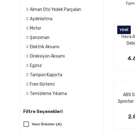
Egzo
Alman Oto Yedek Parçaları
Aydınlatma
Motor
YENI
Hava A
Şanzıman
Deb
Elektrik Aksamı
Kütleöl
Direksiyon Aksamı
CLK W2
4.
Mot
Egzoz
A2
Tampon Kaporta
2
Fren Sistemi
Temizleme Yıkama
ABS S
Sprinter
OEM 
Filtre Seçenekleri
9
2.
2
Yeni Ürünler (4)