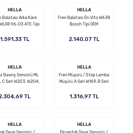
A0064208420,
HELLA
HELLA
2E0698151
n Balatası Arka Kare
Fren Balatası Ön Vito W638
W638 96-03 ATE Tipi
Bosch Tipi OEM
inden Aşınma Sezici
A0004214110,
i OEM A0034200020,
A0034200120
1.591,33 TL
2.140,07 TL
A0024204820
HELLA
HELLA
z Basınç Sensörü ML
Fren Müşürü / Stop Lamba
, C Seri W203, W204,
Müşürü A Seri W169, B Seri
ri W211, W212, S Seri
W245, E Seri W211, Sprinter
 Vito W639, Sprinter
W906, Vito W639, OEM
2.304,69 TL
1.316,97 TL
06, Motor: OM642,
A0015456709,
1 OEM A6429050100,
A0015454409
A0061539528,
071536128(Kopya)
HELLA
HELLA
nk Devir Sensörü /
Eksantrik Devir Sensörü /