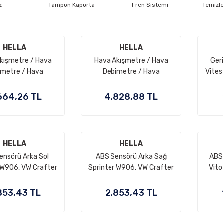
z
Tampon Kaporta
Fren Sistemi
Temizl
HELLA
HELLA
kışmetre / Hava
Hava Akışmetre / Hava
Geri
imetre / Hava
Debimetre / Hava
Vites
çer C Seri W203,
Kütleölçer Yuvarlak Fişli C
E S
09, E Seri W211,
Seri W202, E Seri W124,
664,26 TL
4.828,88 TL
or: M271, OEM
W210, S Seri W140, Motor:
710940248,
M104, OEM A0000940548,
710940248
0000940548
HELLA
HELLA
ensörü Arka Sol
ABS Sensörü Arka Sağ
ABS 
 W906, VW Crafter
Sprinter W906, VW Crafter
Vito
A9069050801,
OEM A9069050901,
OM65
069050801,
9069050901,
853,43 TL
2.853,43 TL
E0927748S
2E0927748T