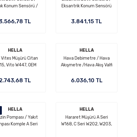
nk Konum Sensörü /
Eksantrik Konum Sensörü
untu Sensörü Motor:
Motor: OM611, OM612,
, OM626, OM642, OEM
OM642, OM646, OM647,
3.566,78 TL
3.841,15 TL
A6429050000,
OM648, OEM
A6421530728
A0051531328,
A0031539728
HELLA
HELLA
i Vites Müşürü Citan
Hava Debimetre / Hava
5, Vito W447, OEM
Akışmetre /Hava Akış Valfi
A0005455300,
Sprinter W906, W907, Vito
A4155450006
W639, Motor: OM642 OEM
2.743,68 TL
6.036,10 TL
A0000943448
HELLA
HELLA
zin Pompası / Yakıt
Hararet Müşürü A Seri
pası Komple A Seri
W168, C Seri W202, W203,
8 Motor: M166 OEM
E Seri W210, W211, S Seri