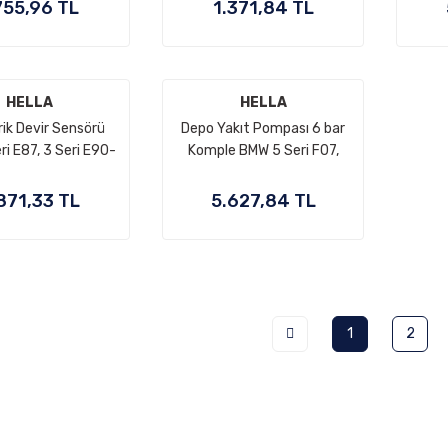
Seri W211, W212, S
Seri W211, S Seri W220,
755,96 TL
1.371,84 TL
2, Sprinter W907,
Vito W639, Sprinter W906,
M271, M276, OM651
OEM A2205450024,
A2769051500,
A2038700951
769051200,
HELLA
HELLA
769050700,
ik Devir Sensörü
Depo Yakıt Pompası 6 bar
761530128
ri E87, 3 Seri E90-
Komple BMW 5 Seri F07,
ri E60, 7 Seri E65,
F10, F11 Motor N52, N53,
 Seri E83, X5 Seri
N52N, N20 OEM
871,33 TL
5.627,84 TL
 Seri E71, Motor:
16117260644,
2, M57N2 OEM
16117434205
627792256,
837904(Kopya)
1
2