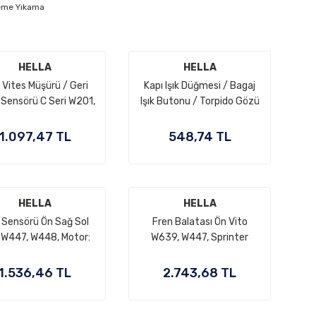
eme Yıkama
HELLA
HELLA
 Vites Müşürü / Geri
Kapı Işık Düğmesi / Bagaj
 Sensörü C Seri W201,
Işık Butonu / Torpido Gözü
eri W123, W124, OEM
Düğmesi Kare Tip W115,
A2015450014,
W116, W123, W124, W201,
1.097,47 TL
548,74 TL
2015450014
W202, W210 OEM
A2018202110,
A2018201110,
2018202110, 2018201110
HELLA
HELLA
Sensörü Ön Sağ Sol
Fren Balatası Ön Vito
 W447, W448, Motor:
W639, W447, Sprinter
1 OEM A4479057002,
W906, VW Crafter Ön fren
A4479053402,
balatası. OEM
1.536,46 TL
2.743,68 TL
4479057002,
A9064210700,
4479053402
A9064210400,
A0084205020,