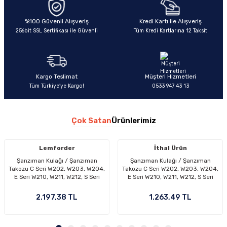
%100 Güvenli Alışveriş
Kredi Kartı ile Alışveriş
256bit SSL Sertifikası ile Güvenli
Tüm Kredi Kartlarına 12 Taksit
Kargo Teslimat
Müşteri Hizmetleri
Tüm Türkiye’ye Kargo!
0533 947 43 13
Çok Satan
Ürünlerimiz
Lemforder
İthal Ürün
Şanzıman Kulağı / Şanzıman
Şanzıman Kulağı / Şanzıman
Takozu C Seri W202, W203, W204,
Takozu C Seri W202, W203, W204,
E Seri W210, W211, W212, S Seri
E Seri W210, W211, W212, S Seri
W140, W220, G Seri W461, W463,
W140, W220, G Seri W461, W463,
Sprinter W901-W904 OEM
Sprinter W901-W904 OEM
2.197,38 TL
1.263,49 TL
A2122400418, A2122400818,
A2122400418, A2122400818,
A2202400518, A2202400218,
A2202400518, A2202400218,
2122400418, 2122400818,
2122400418, 2122400818,
2202400518, 2202400218
2202400518, 2202400218