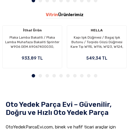
Vitrin
Ürünlerimiz
İthal Ürün
HELLA
Plaka Lamba Bakaliti / Plaka
Kapı Işık Düğmesi / Bagaj Işık
Lamba Muhafaza Bakaliti Sprinter
Butonu / Torpido Gözü Düğmesi
W906 OEM A9067400030,
Kare Tip W115, W116, W123, W124,
9067400030
W201, W202, W210 OEM
A2018202110, A2018201110,
933,89 TL
549,34 TL
2018202110, 2018201110
Oto Yedek Parça Evi – Güvenilir,
Doğru ve Hızlı Oto Yedek Parça
OtoYedekParcaEvi.com, binek ve hafif ticari araçlar için