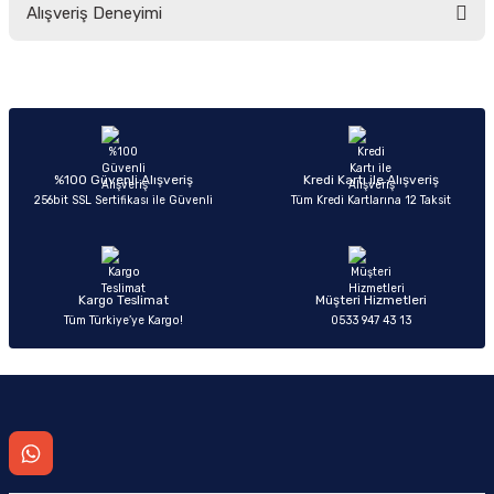
Alışveriş Deneyimi
yetersiz gördüğünüz noktaları öneri formunu kullanarak tarafımıza
iletebilirsiniz.
Görüş ve önerileriniz için teşekkür ederiz.
Sitemize ilk yorumu siz yapın!
Ürün resmi kalitesiz, bozuk veya görüntülenemiyor.
Ürün açıklamasında eksik bilgiler bulunuyor.
Deneyimini Paylaş
Ürün bilgilerinde hatalar bulunuyor.
%100 Güvenli Alışveriş
Kredi Kartı ile Alışveriş
256bit SSL Sertifikası ile Güvenli
Tüm Kredi Kartlarına 12 Taksit
Ürün fiyatı diğer sitelerden daha pahalı.
Bu ürüne benzer farklı alternatifler olmalı.
Kargo Teslimat
Müşteri Hizmetleri
Tüm Türkiye’ye Kargo!
0533 947 43 13
Gönder