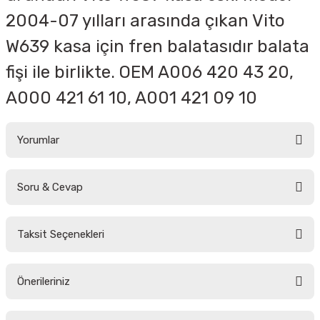
2004-07 yılları arasında çıkan Vito
W639 kasa için fren balatasıdır balata
fişi ile birlikte. OEM
A006 420 43 20,
A000 421 61 10, A001 421 09 10
Yorumlar
Soru & Cevap
Bu ürüne ilk yorumu siz yapın!
Taksit Seçenekleri
Yorum Yaz
Ürün hakkında henüz soru sorulmamış.
Önerileriniz
Soru Sor
Bu ürünün fiyat bilgisi, resim, ürün açıklamalarında ve diğer konularda