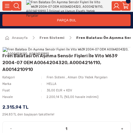
Geri Dön
Geri Dön
Geri Dön
Geri Dön
Geri Dön
Geri Dön
Geri Dön
Geri Dön
Geri Dön
PARÇA BUL
edek Parçaları
rçaları
orta
Yürür
tma Sistemleri
Yıkama
n
Motor Elektrik
Anasayfa
Fren Sistemi
Fren Balatası Ön Aşınma Sen
kleri
r, Kollar
 Ön Arka
Ateşleme Buji Bobin Buji Kablosu
Camı
a
on
Alternatör Marş Motoru
Fren Balatası Ön Aşınma Sensör Fişleri İle Vito W639
2004-07 OEM A0064204320, A0004216110,
A0014210910
Kategori
Fren Sistemi
,
Alman Oto Yedek Parçaları
njektör, Yakıt Pompası, Yakıt Hatları
Marka
HELLA
Fiyat
35,00 EUR + KDV
Havale
2.200,14 TL (%5,00 havale indirimi)
2.315,94 TL
254,83 TL den başlayan taksitlerle!
-
+