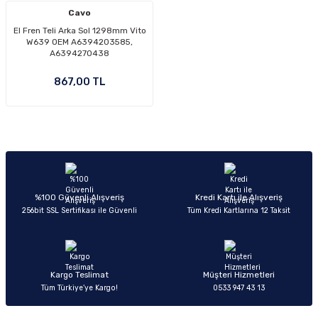
Cavo
El Fren Teli Arka Sol 1298mm Vito
W639 OEM A6394203585,
A6394270438
867,00 TL
%100 Güvenli Alışveriş
Kredi Kartı ile Alışveriş
256bit SSL Sertifikası ile Güvenli
Tüm Kredi Kartlarına 12 Taksit
Kargo Teslimat
Müşteri Hizmetleri
Tüm Türkiye’ye Kargo!
0533 947 43 13