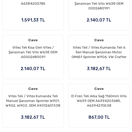
A6384200785
Şanzıman Teli Vito W638 OEM
0002680191
1.591,33 TL
2.140,07 TL
Cavo
Cavo
Vites Teli Kısa Geri Vites /
Vites Teli / Vites Kumanda Teli 6
Şanzıman Teli Vito W638 OEM
İleri Manuel Şanzıman Motor:
A0002680091
OM651 Sprinter W906, VW Crafter
GD8 OEM A9062600551,
2E1321308
2.140,07 TL
3.182,67 TL
Cavo
Cavo
Vites Teli / Vites Kumanda Teli
El Fren Teli Arka Sağ 1160mm Vito
Manuel Şanzıman Sprinter W901,
W639 OEM A6394203685,
W902, W903, OEM A9012601338
A6394270538
3.182,67 TL
867,00 TL