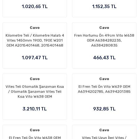
1244201085, 1244203685
1.020,65 TL
1.152,35 TL
Cavo
Cavo
Kilometre Teli / Kilometre Halatı 4
Fren Hortumu Ön 49cm Vito W638
Vites 1450mm 190D, 190E W201
OEM A6384282235,
OEM A2015401468, 2015401468
A6384280835
1.097,47 TL
466,43 TL
Cavo
Cavo
Vites Teli Otomatik Şanzıman Kısa
El Fren Teli Ön Vito W639 OEM
/ Otomatik Şanzıman Vites Teli
A6394202785, A6394201385
Kısa Vito W638 OEM
A6382601051, A6382600751,
A0002680291
3.210,11 TL
932,85 TL
Cavo
Cavo
El Fren Teli Ön Vito W638 OEM
Vites Teli Uzun İleri Vites /