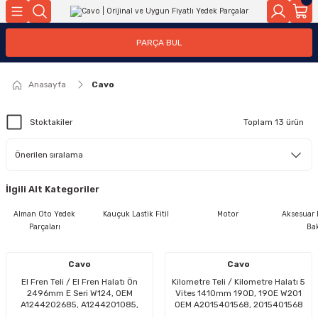
Geri Dön
Geri Dön
Geri Dön
Geri Dön
Geri Dön
Geri Dön
Geri Dön
Geri Dön
Geri Dön
PARÇA BUL
edek Parçaları
rçaları
orta
Yürür
tma Sistemleri
Yıkama
n
Motor Elektrik
Anasayfa
Cavo
kleri
r, Kollar
 Ön Arka
Ateşleme Buji Bobin Buji Kablosu
Stoktakiler
Toplam 13 ürün
Camı
a
on
Alternatör Marş Motoru
İlgili Alt Kategoriler
njektör, Yakıt Pompası, Yakıt Hatları
Alman Oto Yedek
Kauçuk Lastik Fitil
Motor
Aksesuar N
Parçaları
Bak
Cavo
Cavo
El Fren Teli / El Fren Halatı Ön
Kilometre Teli / Kilometre Halatı 5
2496mm E Seri W124, OEM
Vites 1410mm 190D, 190E W201
A1244202685, A1244201085,
OEM A2015401568, 2015401568
A1244203685, 1244202685,