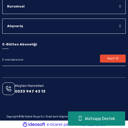
Kurumsal
Alışveriş
E-Bülten Aboneliği
Kayıt Ol
Müşteri Hizmetleri
0533 947 43 13
Copyright © Oto Yedek Parça Evi. Kredi kartı bilgileriniz 256bit SSL sertifikası ile korunmaktadır.
Watsapp Destek
ideasoft
ile
e-