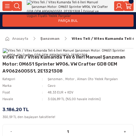
Geri Dön
Geri Dön
Geri Dön
Geri Dön
Geri Dön
Geri Dön
Geri Dön
Geri Dön
Geri Dön
PARÇA BUL
edek Parçaları
rçaları
orta
Yürür
tma Sistemleri
Yıkama
n
Motor Elektrik
Anasayfa
Şanzıman
Vites Teli / Vites Kumanda Teli
kleri
r, Kollar
 Ön Arka
Ateşleme Buji Bobin Buji Kablosu
Camı
a
on
Alternatör Marş Motoru
Vites Teli / Vites Kumanda Teli 6 İleri Manuel Şanzıman
Motor: OM651 Sprinter W906, VW Crafter GD8 OEM
A9062600551, 2E1321308
Kategori
Şanzıman
,
Motor
,
Alman Oto Yedek Parçaları
njektör, Yakıt Pompası, Yakıt Hatları
Marka
Cavo
Fiyat
48,33 EUR + KDV
Havale
3.026,89 TL (%5,00 havale indirimi)
3.186,20 TL
350,59 TL den başlayan taksitlerle!
-
+