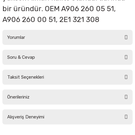
bir üründür. OEM A906 260 05 51,
A906 260 00 51, 2E1 321 308
Yorumlar
Soru & Cevap
Bu ürüne ilk yorumu siz yapın!
Taksit Seçenekleri
Yorum Yaz
Ürün hakkında henüz soru sorulmamış.
Önerileriniz
Soru Sor
Bu ürünün fiyat bilgisi, resim, ürün açıklamalarında ve diğer konularda
Alışveriş Deneyimi
yetersiz gördüğünüz noktaları öneri formunu kullanarak tarafımıza
iletebilirsiniz.
Görüş ve önerileriniz için teşekkür ederiz.