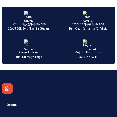
Sitemize ilk yorumu siz yapın!
Ürün resmi kalitesiz, bozuk veya görüntülenemiyor.
Ürün açıklamasında eksik bilgiler bulunuyor.
Deneyimini Paylaş
Ürün bilgilerinde hatalar bulunuyor.
%100 Güvenli Alışveriş
Kredi Kartı ile Alışveriş
256bit SSL Sertifikası ile Güvenli
Tüm Kredi Kartlarına 12 Taksit
Ürün fiyatı diğer sitelerden daha pahalı.
Bu ürüne benzer farklı alternatifler olmalı.
Kargo Teslimat
Müşteri Hizmetleri
Tüm Türkiye’ye Kargo!
0533 947 43 13
Gönder
Üyelik