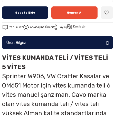
Sepete Ekle
Hemen Al
Karşılaştır
Yorum Yaz
Arkadaşına Öner
Paylaş
Ürün Bilgisi
VİTES KUMANDA TELİ / VİTES TELİ
5 VİTES
Sprinter
W906, VW Crafter
Kasalar ve
OM651 Motor için vites kumanda teli 6
vites manuel şanzıman. Cavo marka
olan vites kumanda teli / vites teli
yüksek Alman kalite standartlarında