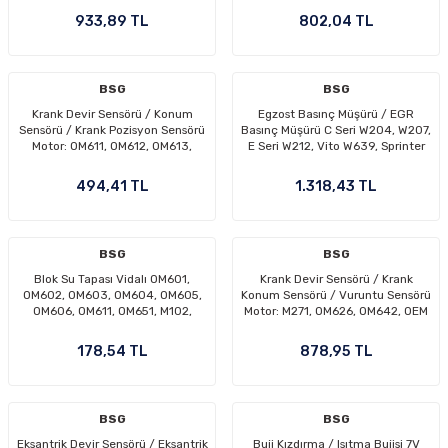
A0064208420, 2E0698151
933,89 TL
802,04 TL
BSG
BSG
Krank Devir Sensörü / Konum
Egzost Basınç Müşürü / EGR
Sensörü / Krank Pozisyon Sensörü
Basınç Müşürü C Seri W204, W207,
Motor: OM611, OM612, OM613,
E Seri W212, Vito W639, Sprinter
OM646, OM651, M111, M112, M271,
W906, OM651 OEM A6519050200,
M272 OEM A6519050000,
A0071530328, A0091535128
494,41 TL
1.318,43 TL
A0031532728, A0031532828
BSG
BSG
Blok Su Tapası Vidalı OM601,
Krank Devir Sensörü / Krank
OM602, OM603, OM604, OM605,
Konum Sensörü / Vuruntu Sensörü
OM606, OM611, OM651, M102,
Motor: M271, OM626, OM642, OEM
M104, M111, M273 OEM
A6429050000, A6421530728
A1179970230, A0069977548
178,54 TL
878,95 TL
BSG
BSG
Eksantrik Devir Sensörü / Eksantrik
Buji Kızdırma / Isıtma Bujisi 7V