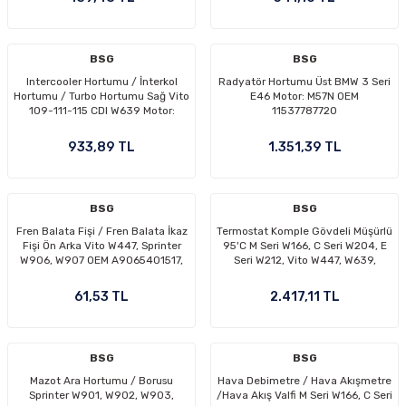
BSG
BSG
Intercooler Hortumu / İnterkol
Radyatör Hortumu Üst BMW 3 Seri
Hortumu / Turbo Hortumu Sağ Vito
E46 Motor: M57N OEM
109-111-115 CDI W639 Motor:
11537787720
OM646 OEM A6395283082,
A6395281782
933,89 TL
1.351,39 TL
BSG
BSG
Fren Balata Fişi / Fren Balata İkaz
Termostat Komple Gövdeli Müşürlü
Fişi Ön Arka Vito W447, Sprinter
95'C M Seri W166, C Seri W204, E
W906, W907 OEM A9065401517,
Seri W212, Vito W447, W639,
A9065401417
Sprinter W906 Motor: OM651 OEM
A6512002800, A6512001500
61,53 TL
2.417,11 TL
BSG
BSG
Mazot Ara Hortumu / Borusu
Hava Debimetre / Hava Akışmetre
Sprinter W901, W902, W903,
/Hava Akış Valfi M Seri W166, C Seri