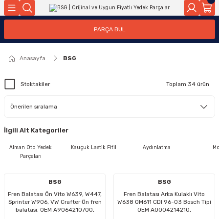
Geri Dön
Geri Dön
Geri Dön
Geri Dön
Geri Dön
Geri Dön
Geri Dön
Geri Dön
Geri Dön
PARÇA BUL
edek Parçaları
rçaları
orta
Yürür
tma Sistemleri
Yıkama
n
Motor Elektrik
Anasayfa
BSG
kleri
r, Kollar
 Ön Arka
Ateşleme Buji Bobin Buji Kablosu
Stoktakiler
Toplam 34 ürün
Camı
a
on
Alternatör Marş Motoru
İlgili Alt Kategoriler
njektör, Yakıt Pompası, Yakıt Hatları
Alman Oto Yedek
Kauçuk Lastik Fitil
Aydınlatma
Mo
Parçaları
BSG
BSG
Fren Balatası Ön Vito W639, W447,
Fren Balatası Arka Kulaklı Vito
Sprinter W906, VW Crafter Ön fren
W638 OM611 CDI 96-03 Bosch Tipi
balatası. OEM A9064210700,
OEM A0004214210,
A9064210400, A0084205020,
A0034200220