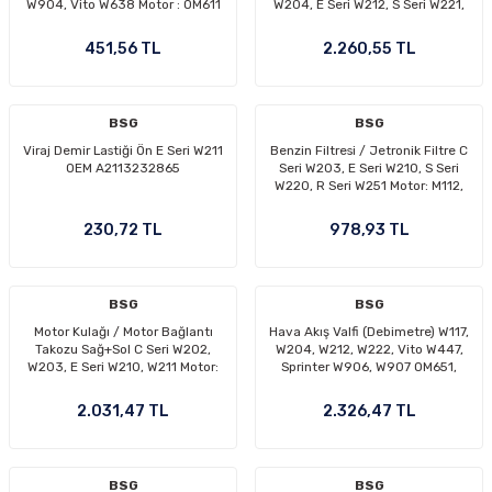
W904, Vito W638 Motor : OM611
W204, E Seri W212, S Seri W221,
OEM A6110702032
Vito W639, Sprinter W906 Motor:
OM651 OEM A6510900148,
451,56 TL
2.260,55 TL
A6510900248, A6510900248
BSG
BSG
Viraj Demir Lastiği Ön E Seri W211
Benzin Filtresi / Jetronik Filtre C
OEM A2113232865
Seri W203, E Seri W210, S Seri
W220, R Seri W251 Motor: M112,
M113, M271 OEM A0024773001,
A0024773101, A0024775301,
230,72 TL
978,93 TL
A0024776401
BSG
BSG
Motor Kulağı / Motor Bağlantı
Hava Akış Valfi (Debimetre) W117,
Takozu Sağ+Sol C Seri W202,
W204, W212, W222, Vito W447,
W203, E Seri W210, W211 Motor:
Sprinter W906, W907 OM651,
M271, M112 OEM A2302400117,
OM626 OEM A6519050500,
A2032402017,
A6549053500, A6450900048
2.031,47 TL
2.326,47 TL
A2032401617(Kopya)
BSG
BSG