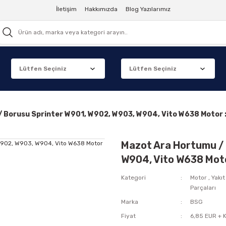
İletişim
Hakkımızda
Blog Yazılarımız
/ Borusu Sprinter W901, W902, W903, W904, Vito W638 Motor
Mazot Ara Hortumu / 
W904, Vito W638 Mot
Kategori
Motor
,
Yakıt
Parçaları
Marka
BSG
Fiyat
6,85 EUR + 