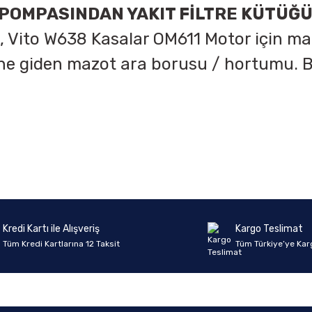
POMPASINDAN YAKIT FİLTRE KÜTÜĞ
 Vito W638 Kasalar OM611 Motor için ma
ne giden mazot ara borusu / hortumu.
onularda yetersiz gördüğünüz noktaları öneri formunu kullanarak tarafımıza 
Ürün hakkında henüz soru sorulmamış.
Bu ürüne ilk yorumu siz yapın!
Sitemize ilk yorumu siz yapın!
Deneyimini Paylaş
Yorum Yaz
Soru Sor
Kredi Kartı ile Alışveriş
Kargo Teslimat
Tüm Kredi Kartlarına 12 Taksit
Tüm Türkiye’ye Kar