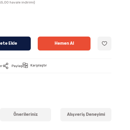
5,00 havale indirimi)
ete Ekle
Hemen Al
Karşılaştır
er
Paylaş
Önerileriniz
Alışveriş Deneyimi