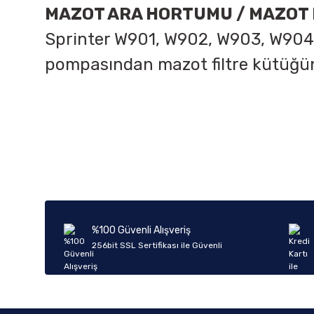
MAZOT ARA HORTUMU / MAZOT 
Sprinter W901, W902, W903, W904,
pompasından mazot filtre kütüğü
Bu ürünün fiyat bilgisi, resim, ürün açıklamalarında ve diğer k
Görüş ve önerileriniz için teşekkür ederiz.
Ürün resmi kalitesiz, bozuk veya görüntülenemiyor.
Ürün açıklamasında eksik bilgiler bulunuyor.
Ürün bilgilerinde hatalar bulunuyor.
%100 Güvenli Alışveriş
Ürün fiyatı diğer sitelerden daha pahalı.
256bit SSL Sertifikası ile Güvenli
Bu ürüne benzer farklı alternatifler olmalı.