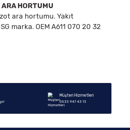
Ü ARA HORTUMU
zot ara hortumu. Yakıt
 BSG marka. OEM
A611 070 20 32
iletebilirsiniz.
Müşteri Hizmetleri
go!
0533 947 43 13