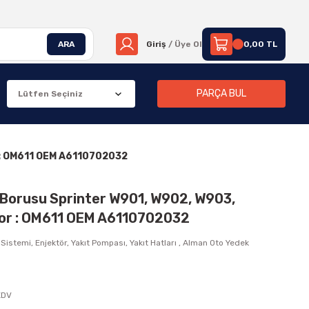
ARA
Giriş
/ Üye Ol
0,00 TL
PARÇA BUL
 : OM611 OEM A6110702032
Borusu Sprinter W901, W902, W903,
or : OM611 OEM A6110702032
 Sistemi, Enjektör, Yakıt Pompası, Yakıt Hatları
,
Alman Oto Yedek
KDV