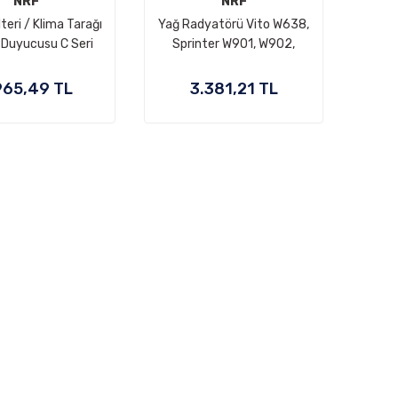
NRF
NRF
teri / Klima Tarağı
Yağ Radyatörü Vito W638,
 Duyucusu C Seri
Sprinter W901, W902,
E Seri W212, OEM
W903, W904, Motor:
2128702110
OM601, OM602, OEM
965,49 TL
3.381,21 TL
A6011800065