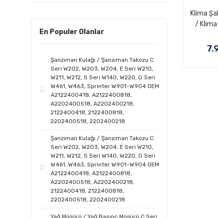
Klima Şal
/ Klima
En Populer Olanlar
W204, 
A
7.
Şanzıman Kulağı / Şanzıman Takozu C
Seri W202, W203, W204, E Seri W210,
W211, W212, S Seri W140, W220, G Seri
W461, W463, Sprinter W901-W904 OEM
A2122400418, A2122400818,
A2202400518, A2202400218,
2122400418, 2122400818,
2202400518, 2202400218
Şanzıman Kulağı / Şanzıman Takozu C
Seri W202, W203, W204, E Seri W210,
W211, W212, S Seri W140, W220, G Seri
W461, W463, Sprinter W901-W904 OEM
A2122400418, A2122400818,
A2202400518, A2202400218,
2122400418, 2122400818,
2202400518, 2202400218
Yağ Müşürü / Yağ Basınç Müşürü C Seri