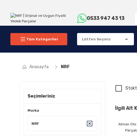
0533 947 43 13
Tüm Kategoriler
Anasayfa
NRF
Stokt
Seçimleriniz
İlgili Alt
Marka
NRF
Alman Oto
Parçal