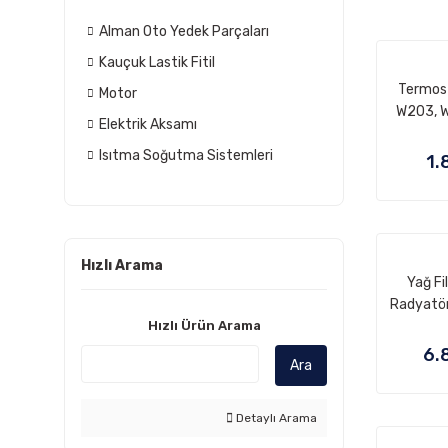
Alman Oto Yedek Parçaları
Kauçuk Lastik Fitil
Termost
Motor
W203, W
Elektrik Aksamı
W212 M
Isıtma Soğutma Sistemleri
A2
1.
A2
A2712
Hızlı Arama
Yağ Fi
Radyatörü
Hızlı Ürün Arama
W204, W
Vito W44
6.
Ara
W90
A6
A
Detaylı Arama