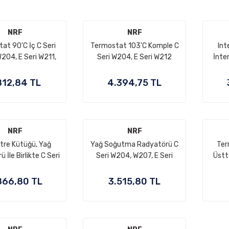
NRF
NRF
at 90'C İç C Seri
Termostat 103'C Komple C
Int
204, E Seri W211,
Seri W204, E Seri W212
İnte
otor: M271 OEM:
Motor: M271 CGI OEM:
Hor
712030575,
A2712000315,
M
812,84 TL
4.394,75 TL
712000015,
A2712000215,
030375(Kopya)
A2712000115
NRF
NRF
ltre Kütüğü, Yağ
Yağ Soğutma Radyatörü C
Ter
 İle Birlikte C Seri
Seri W204, W207, E Seri
Üstt
207, E Seri W212,
W212, Vito W639, Sprinter
7, W639, Sprinter
W906, Motor: OM651 OEM
866,80 TL
3.515,80 TL
6, W907 OEM
A6511801310
511801310,
6511800810