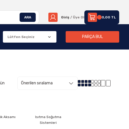
ARA
Giriş
/ Üye Ol
0,00 TL
PARÇA BUL
rün
rik Aksamı
Isıtma Soğutma
Sistemleri