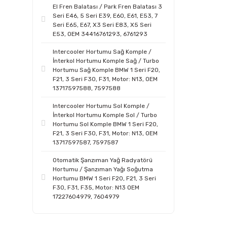
El Fren Balatası / Park Fren Balatası 3
Seri E46, 5 Seri E39, E60, E61, E53, 7
Seri E65, E67, X3 Seri E83, X5 Seri
E53, OEM 34416761293, 6761293
Intercooler Hortumu Sağ Komple /
İnterkol Hortumu Komple Sağ / Turbo
Hortumu Sağ Komple BMW 1 Seri F20,
F21, 3 Seri F30, F31, Motor: N13, OEM
13717597588, 7597588
Intercooler Hortumu Sol Komple /
İnterkol Hortumu Komple Sol / Turbo
Hortumu Sol Komple BMW 1 Seri F20,
F21, 3 Seri F30, F31, Motor: N13, OEM
13717597587, 7597587
Otomatik Şanzıman Yağ Radyatörü
Hortumu / Şanzıman Yağı Soğutma
Hortumu BMW 1 Seri F20, F21, 3 Seri
F30, F31, F35, Motor: N13 OEM
17227604979, 7604979