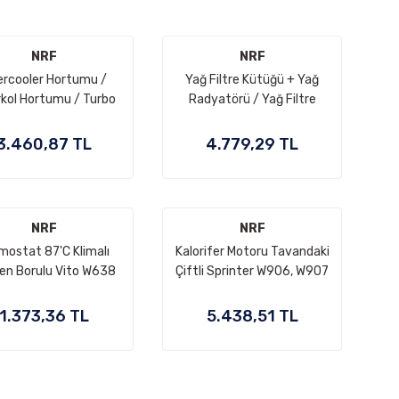
NRF
NRF
ercooler Hortumu /
Yağ Filtre Kütüğü + Yağ
rkol Hortumu / Turbo
Radyatörü / Yağ Filtre
tumu Sol Vito W639
Kütüğü Komple Kazanlı ML
otor: OM651 OEM
W164, C Seri W203, W204,
3.460,87 TL
4.779,29 TL
A6395282982
W207, E Seri W211, S Seri
W221, Vito W639, Sprinter
W906, Motor: M272 OEM
A2721800510,
NRF
NRF
A2721800410
mostat 87'C Klimalı
Kalorifer Motoru Tavandaki
en Borulu Vito W638
Çiftli Sprinter W906, W907
Motor: M111 OEM
OEM A0008356207
A1112000815
1.373,36 TL
5.438,51 TL