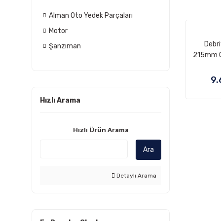
Alman Oto Yedek Parçaları
Motor
Debri
Şanzıman
215mm C 
W210, 
A0
9.
A0
A0
Hızlı Arama
00
0
Hızlı Ürün Arama
0
Ara
Detaylı Arama