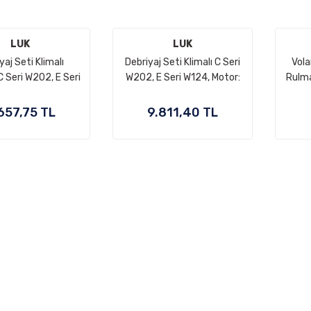
LUK
LUK
yaj Seti Klimalı
Debriyaj Seti Klimalı C Seri
Vola
Seri W202, E Seri
W202, E Seri W124, Motor:
Rulma
Motor: M111 OEM
M111 OEM A0142505103,
M1
062503504,
A0062501104,
OM61
657,75 TL
9.811,40 TL
152504703,
A0022500515,
022500515,
0142505103,
62503504,
0062501104,
152504703,
0022500515
022500515