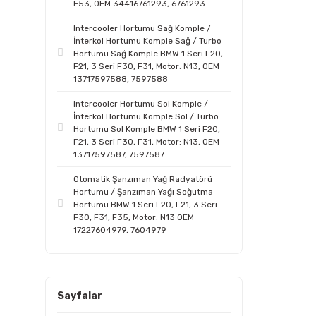
E53, OEM 34416761293, 6761293
Intercooler Hortumu Sağ Komple /
İnterkol Hortumu Komple Sağ / Turbo
Hortumu Sağ Komple BMW 1 Seri F20,
F21, 3 Seri F30, F31, Motor: N13, OEM
13717597588, 7597588
Intercooler Hortumu Sol Komple /
İnterkol Hortumu Komple Sol / Turbo
Hortumu Sol Komple BMW 1 Seri F20,
F21, 3 Seri F30, F31, Motor: N13, OEM
13717597587, 7597587
Otomatik Şanzıman Yağ Radyatörü
Hortumu / Şanzıman Yağı Soğutma
Hortumu BMW 1 Seri F20, F21, 3 Seri
F30, F31, F35, Motor: N13 OEM
17227604979, 7604979
Sayfalar