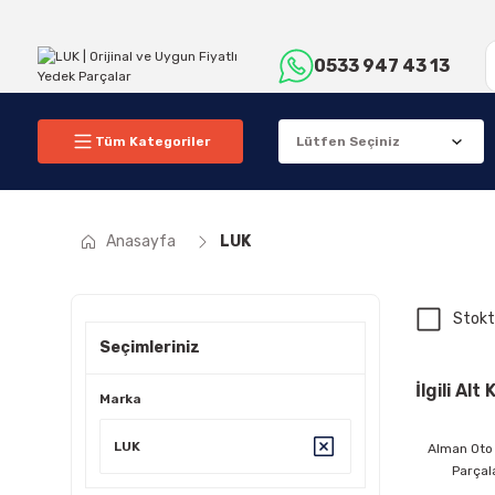
0533 947 43 13
Tüm Kategoriler
Anasayfa
LUK
Stokt
Seçimleriniz
İlgili Alt
Marka
LUK
Alman Oto
Parçal