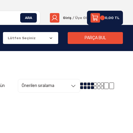
ARA
Giriş
/ Üye Ol
0,00 TL
PARÇA BUL
rün