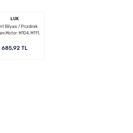
LUK
nt Bilyası / Prızdirek
nı Motor: M104, M111,
12, OM602, OM605,
1, OM612, OM613 OEM
685,92 TL
A0189812510