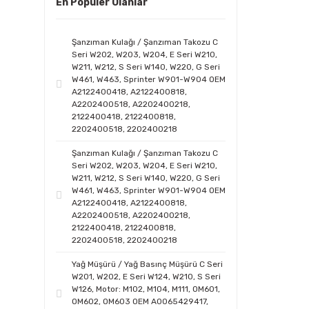
En Populer Olanlar
Şanzıman Kulağı / Şanzıman Takozu C
Seri W202, W203, W204, E Seri W210,
W211, W212, S Seri W140, W220, G Seri
W461, W463, Sprinter W901-W904 OEM
A2122400418, A2122400818,
A2202400518, A2202400218,
2122400418, 2122400818,
2202400518, 2202400218
Şanzıman Kulağı / Şanzıman Takozu C
Seri W202, W203, W204, E Seri W210,
W211, W212, S Seri W140, W220, G Seri
W461, W463, Sprinter W901-W904 OEM
A2122400418, A2122400818,
A2202400518, A2202400218,
2122400418, 2122400818,
2202400518, 2202400218
Yağ Müşürü / Yağ Basınç Müşürü C Seri
W201, W202, E Seri W124, W210, S Seri
W126, Motor: M102, M104, M111, OM601,
OM602, OM603 OEM A0065429417,