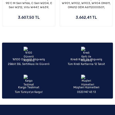
95'C M Seri W166, C Seri W204, E
W901, W902, W903, W904 OM611,
Seri W212, Vito W447, W639,
OM612 OEM A6112000501,
Sprinter W906 Motor: OM651 OEM
A6112000801, A6112001101,
A6512002800, A6512001500
A6112000501
3.607,50 TL
3.662,41 TL
%100 Güvenli Alışveriş
Kredi Kartı ile Alışveriş
256bit SSL Sertifikası ile Güvenli
Tüm Kredi Kartlarına 12 Taksit
Kargo Teslimat
Müşteri Hizmetleri
Tüm Türkiye’ye Kargo!
0533 947 43 13