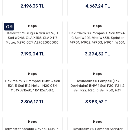
A6422001301, A6422001701
2.196,35 TL
4.667,24 TL
Hepu
Hepu
YENI
Kalorifer Musluğu A Seri W176, B
Devirdaim Su Pompası E Seri W124,
Seri W246, GLA X156, CLA X117
C Seri W201, Vito W638, Sprinter
Motor; M270 OEM A2702000300,
W901, W902, W903, W904, W601,
A2702001600
W602, Motor: OM602, OM603,
OEMA6022000220,
7.193,04 TL
3.294,52 TL
A6022000420, A6022000520,
A6022000020
Hepu
Hepu
Devirdaim Su Pompası BMW 3 Seri
Devirdaim Su Pompası (Tek
E21, 5 Seri E12 Motor: M20 OEM
Devirdaim) BMW 1 Seri F20, F21, 2
11519071560, 11511267583,
Seri F22, F23, 3 Seri F30, F31,
11511267187, 11511264276
F34, G20, 4 Seri G33, G36, 5 Seri
G30, G31, 6 Seri G32, 7 Seri G11,
2.306,17 TL
3.983,63 TL
G12, X3 Seri G01, X4 Seri G02,
Motor: B20, B48 OEM
11518638026
Hepu
Hepu
Termostat Komple Gövdeli Müşürlü
Devirdaim Su Pompası Sprinter