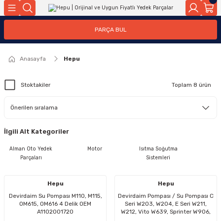
Geri Dön
Geri Dön
Geri Dön
Geri Dön
Geri Dön
Geri Dön
Geri Dön
Geri Dön
Geri Dön
PARÇA BUL
edek Parçaları
rçaları
orta
Yürür
tma Sistemleri
Yıkama
n
Motor Elektrik
Anasayfa
Hepu
kleri
r, Kollar
 Ön Arka
Ateşleme Buji Bobin Buji Kablosu
Stoktakiler
Toplam 8 ürün
Camı
a
on
Alternatör Marş Motoru
İlgili Alt Kategoriler
njektör, Yakıt Pompası, Yakıt Hatları
Alman Oto Yedek
Motor
Isıtma Soğutma
Parçaları
Sistemleri
Hepu
Hepu
Devirdaim Su Pompası M110, M115,
Devirdaim Pompası / Su Pompası C
OM615, OM616 4 Delik OEM
Seri W203, W204, E Seri W211,
A1102001720
W212, Vito W639, Sprinter W906,
Motor: OM642 OEM A6422002201,