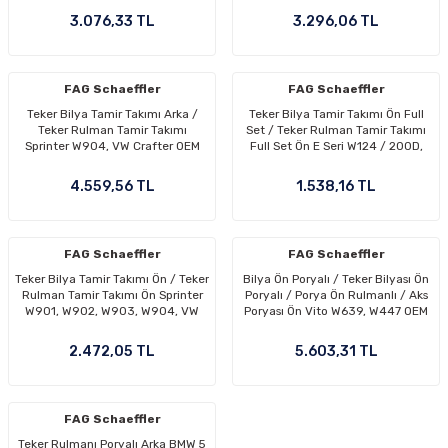
3.076,33 TL
3.296,06 TL
FAG Schaeffler
FAG Schaeffler
Teker Bilya Tamir Takımı Arka /
Teker Bilya Tamir Takımı Ön Full
Teker Rulman Tamir Takımı
Set / Teker Rulman Tamir Takımı
Sprinter W904, VW Crafter OEM
Full Set Ön E Seri W124 / 200D,
A0029816605, A0069815605,
250D, 300D 230E, 260E, E280,
A0029812205, A0059815305,
E320, OEM A2013300251,
4.559,56 TL
1.538,16 TL
A0059815505, A0219975547,
2013300251
A0219974947, A6673560073
FAG Schaeffler
FAG Schaeffler
Teker Bilya Tamir Takımı Ön / Teker
Bilya Ön Poryalı / Teker Bilyası Ön
Rulman Tamir Takımı Ön Sprinter
Poryalı / Porya Ön Rulmanlı / Aks
W901, W902, W903, W904, VW
Poryası Ön Vito W639, W447 OEM
LT35 OEM A9013301025,
A6393301232, A6393300420
9013301025
2.472,05 TL
5.603,31 TL
FAG Schaeffler
Teker Rulmanı Poryalı Arka BMW 5