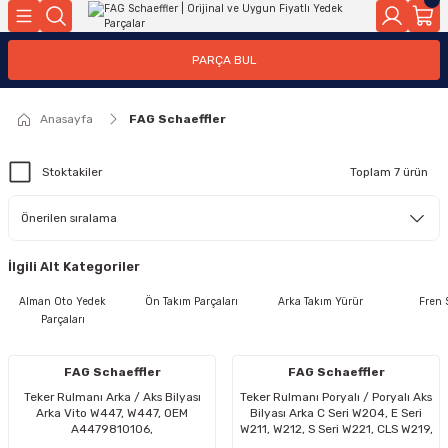
Geri Dön
Geri Dön
Geri Dön
Geri Dön
Geri Dön
Geri Dön
Geri Dön
Geri Dön
Geri Dön
PARÇA BUL
edek Parçaları
rçaları
orta
Yürür
tma Sistemleri
Yıkama
n
Motor Elektrik
Anasayfa
FAG Schaeffler
kleri
r, Kollar
 Ön Arka
Ateşleme Buji Bobin Buji Kablosu
Stoktakiler
Toplam 7 ürün
Camı
a
on
Alternatör Marş Motoru
İlgili Alt Kategoriler
njektör, Yakıt Pompası, Yakıt Hatları
Alman Oto Yedek
Ön Takım Parçaları
Arka Takım Yürür
Fren 
Parçaları
FAG Schaeffler
FAG Schaeffler
Teker Rulmanı Arka / Aks Bilyası
Teker Rulmanı Poryalı / Poryalı Aks
Arka Vito W447, W447, OEM
Bilyası Arka C Seri W204, E Seri
A4479810106,
W211, W212, S Seri W221, CLS W219,
4479810106(Kopya)
OEM A2119810227, 2119810227