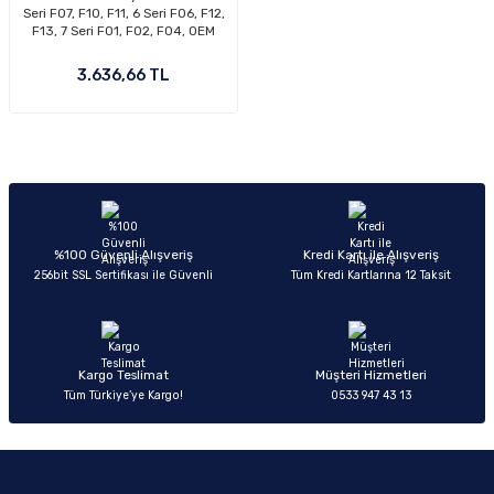
Seri F07, F10, F11, 6 Seri F06, F12,
F13, 7 Seri F01, F02, F04, OEM
33406850159, 33416775021
3.636,66 TL
%100 Güvenli Alışveriş
Kredi Kartı ile Alışveriş
256bit SSL Sertifikası ile Güvenli
Tüm Kredi Kartlarına 12 Taksit
Kargo Teslimat
Müşteri Hizmetleri
Tüm Türkiye’ye Kargo!
0533 947 43 13