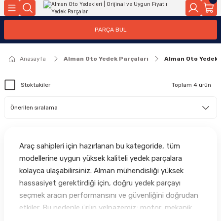
Geri Dön
Geri Dön
Geri Dön
Geri Dön
Geri Dön
Geri Dön
Geri Dön
Geri Dön
Geri Dön
PARÇA BUL
edek Parçaları
rçaları
orta
Yürür
tma Sistemleri
Yıkama
n
Motor Elektrik
Anasayfa
Alman Oto Yedek Parçaları
Alman Oto Yedekl
kleri
r, Kollar
 Ön Arka
Ateşleme Buji Bobin Buji Kablosu
Stoktakiler
Toplam 4 ürün
Camı
a
on
Alternatör Marş Motoru
njektör, Yakıt Pompası, Yakıt Hatları
Araç sahipleri için hazırlanan bu kategoride, tüm
modellerine uygun yüksek kaliteli yedek parçalara
kolayca ulaşabilirsiniz. Alman mühendisliği yüksek
hassasiyet gerektirdiği için, doğru yedek parçayı
seçmek aracın performansını ve güvenliğini doğrudan
etkiler. Bu nedenle ürün yelpazemiz; motor, mekanik,
kaporta, elektronik ve bakım gruplarında yalnızca