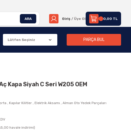
ARA
Giriş
/ Üye Ol
0,00 TL
PARÇA BUL
Aç Kapa Siyah C Seri W205 OEM
orta
,
Kapılar Kilitler
,
Elektrik Aksamı
,
Alman Oto Yedek Parçaları
KDV
5,00 havale indirimi)