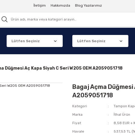
İletişim
Hakkımızda
Blog Yazılarımız
a Düğmesi Aç Kapa Siyah C Seri W205 OEM A2059051718
Bagaj Açma Düğmesi 
A2059051718
Kategori
Tampon Kap
Marka
İthal Ürün
Fiyat
8,58 EUR + 
Havale
537,53 TL (%