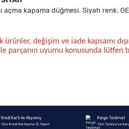
 SİYAH
ğı açma kapama düğmesi. Siyah renk. OEM
nik ürünler, değişim ve iade kapsamı dı
 ile parçanın uyumu konusunda lütfen bi
onularda yetersiz gördüğünüz noktaları öneri formunu kullanarak tarafımıza 
Ürün hakkında henüz soru sorulmamış.
Bu ürüne ilk yorumu siz yapın!
Sitemize ilk yorumu siz yapın!
Deneyimini Paylaş
Yorum Yaz
Soru Sor
Kredi Kartı ile Alışveriş
Kargo Teslimat
Tüm Kredi Kartlarına 12 Taksit
Tüm Türkiye’ye Kar