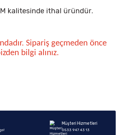
 kalitesinde ithal üründür.
şındadır. Sipariş geçmeden önce
zden bilgi alınız.
iletebilirsiniz.
Müşteri Hizmetleri
go!
0533 947 43 13