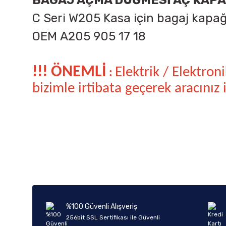
BAGAJ AÇMA DÜĞMESİ AÇ KAPA
C Seri W205 Kasa için bagaj kapa
OEM
A205 905 17 18
!!! ÖNEMLİ
Elektrik / Elektro
:
bizimle irtibata geçerek aracınız
Bu ürünün fiyat bilgisi, resim, ürün açıklamalarında ve diğer k
Görüş ve önerileriniz için teşekkür ederiz.
Ürün resmi kalitesiz, bozuk veya görüntülenemiyor.
Ürün açıklamasında eksik bilgiler bulunuyor.
Ürün bilgilerinde hatalar bulunuyor.
%100 Güvenli Alışveriş
Ürün fiyatı diğer sitelerden daha pahalı.
256bit SSL Sertifikası ile Güvenli
Bu ürüne benzer farklı alternatifler olmalı.