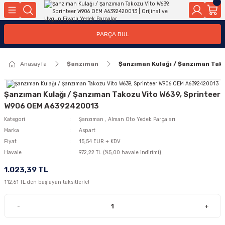
Geri Dön
Geri Dön
Geri Dön
Geri Dön
Geri Dön
Geri Dön
Geri Dön
Geri Dön
Geri Dön
PARÇA BUL
edek Parçaları
rçaları
orta
Yürür
tma Sistemleri
Yıkama
n
Motor Elektrik
Anasayfa
Şanzıman
Şanzıman Kulağı / Şanzıman Ta
kleri
r, Kollar
 Ön Arka
Ateşleme Buji Bobin Buji Kablosu
Camı
a
on
Alternatör Marş Motoru
Şanzıman Kulağı / Şanzıman Takozu Vito W639, Sprinteer
W906 OEM A6392420013
Kategori
Şanzıman
,
Alman Oto Yedek Parçaları
Marka
Aspart
njektör, Yakıt Pompası, Yakıt Hatları
Fiyat
15,54 EUR + KDV
Havale
972,22 TL (%5,00 havale indirimi)
1.023,39 TL
112,61 TL den başlayan taksitlerle!
-
+