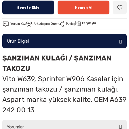
Sepete Ekle
Hemen Al
Karşılaştır
Yorum Yaz
Arkadaşına Öner
Paylaş
Ürün Bilgisi
ŞANZIMAN KULAĞI / ŞANZIMAN
TAKOZU
Vito W639, Sprinter W906 Kasalar için
şanzıman takozu / şanzıman kulağı.
Aspart marka yüksek kalite. OEM A639
242 00 13
Yorumlar