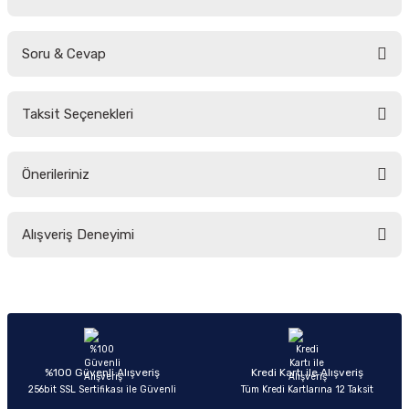
Soru & Cevap
Bu ürüne ilk yorumu siz yapın!
Taksit Seçenekleri
Yorum Yaz
Ürün hakkında henüz soru sorulmamış.
Önerileriniz
Soru Sor
Bu ürünün fiyat bilgisi, resim, ürün açıklamalarında ve diğer konularda
Alışveriş Deneyimi
yetersiz gördüğünüz noktaları öneri formunu kullanarak tarafımıza
iletebilirsiniz.
Görüş ve önerileriniz için teşekkür ederiz.
Sitemize ilk yorumu siz yapın!
Ürün resmi kalitesiz, bozuk veya görüntülenemiyor.
Ürün açıklamasında eksik bilgiler bulunuyor.
Deneyimini Paylaş
Ürün bilgilerinde hatalar bulunuyor.
%100 Güvenli Alışveriş
Kredi Kartı ile Alışveriş
256bit SSL Sertifikası ile Güvenli
Tüm Kredi Kartlarına 12 Taksit
Ürün fiyatı diğer sitelerden daha pahalı.