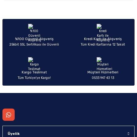
Görüş ve önerileriniz için teşekkür ederiz.
Sitemize ilk yorumu siz yapın!
Ürün resmi kalitesiz, bozuk veya görüntülenemiyor.
Ürün açıklamasında eksik bilgiler bulunuyor.
Deneyimini Paylaş
Ürün bilgilerinde hatalar bulunuyor.
%100 Güvenli Alışveriş
Kredi Kartı ile Alışveriş
256bit SSL Sertifikası ile Güvenli
Tüm Kredi Kartlarına 12 Taksit
Ürün fiyatı diğer sitelerden daha pahalı.
Bu ürüne benzer farklı alternatifler olmalı.
Kargo Teslimat
Müşteri Hizmetleri
Tüm Türkiye’ye Kargo!
0533 947 43 13
Gönder
Üyelik