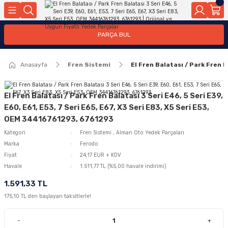
Geri Dön
Geri Dön
Geri Dön
Geri Dön
Geri Dön
Geri Dön
Geri Dön
Geri Dön
Geri Dön
PARÇA BUL
edek Parçaları
rçaları
orta
Yürür
tma Sistemleri
Yıkama
n
Motor Elektrik
Anasayfa
Fren Sistemi
El Fren Balatası / Park Fren 
kleri
r, Kollar
 Ön Arka
Ateşleme Buji Bobin Buji Kablosu
Camı
a
on
Alternatör Marş Motoru
El Fren Balatası / Park Fren Balatası 3 Seri E46, 5 Seri E39,
E60, E61, E53, 7 Seri E65, E67, X3 Seri E83, X5 Seri E53,
OEM 34416761293, 6761293
Kategori
Fren Sistemi
,
Alman Oto Yedek Parçaları
njektör, Yakıt Pompası, Yakıt Hatları
Marka
Ferodo
Fiyat
24,17 EUR + KDV
Havale
1.511,77 TL (%5,00 havale indirimi)
1.591,33 TL
175,10 TL den başlayan taksitlerle!
-
+