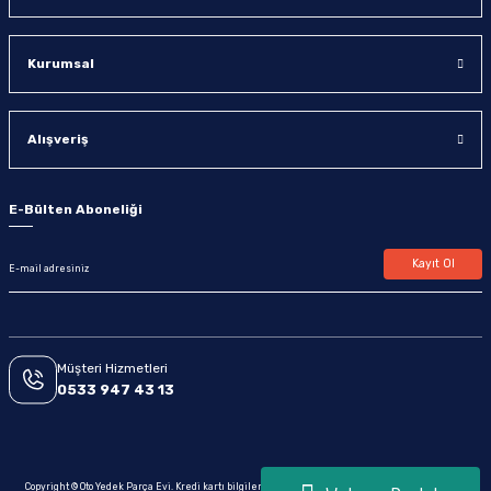
Kurumsal
Alışveriş
E-Bülten Aboneliği
Kayıt Ol
Müşteri Hizmetleri
0533 947 43 13
Copyright © Oto Yedek Parça Evi. Kredi kartı bilgileriniz 256bit SSL sertifikası ile korunmaktadır.