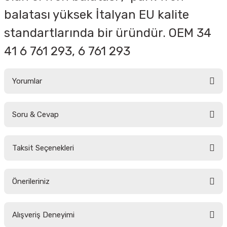
balatası yüksek İtalyan EU kalite
standartlarında bir üründür. OEM
34
41 6 761 293,
6 761 293
Yorumlar
Soru & Cevap
Bu ürüne ilk yorumu siz yapın!
Taksit Seçenekleri
Yorum Yaz
Ürün hakkında henüz soru sorulmamış.
Önerileriniz
Soru Sor
Bu ürünün fiyat bilgisi, resim, ürün açıklamalarında ve diğer konularda
Alışveriş Deneyimi
yetersiz gördüğünüz noktaları öneri formunu kullanarak tarafımıza
iletebilirsiniz.