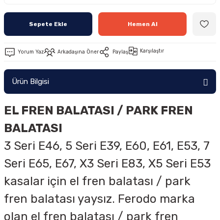
Sepete Ekle
Hemen Al
Karşılaştır
Yorum Yaz
Arkadaşına Öner
Paylaş
Ürün Bilgisi
EL FREN BALATASI / PARK FREN
BALATASI
3 Seri E46, 5 Seri E39, E60, E61, E53, 7
Seri E65, E67, X3 Seri E83, X5 Seri E53
kasalar için el fren balatası / park
fren balatası yaysız. Ferodo marka
olan el fren balatası / park fren