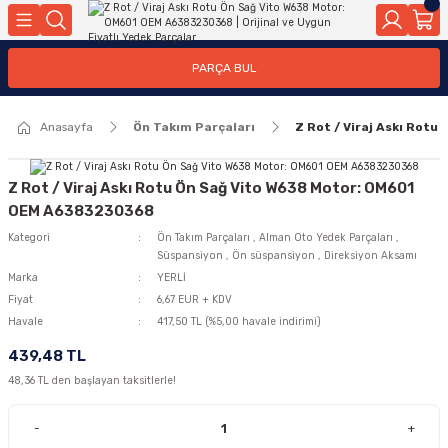
Geri Dön
Geri Dön
Geri Dön
Geri Dön
Geri Dön
Geri Dön
Geri Dön
Geri Dön
Geri Dön
PARÇA BUL
edek Parçaları
rçaları
orta
Yürür
tma Sistemleri
Yıkama
n
Motor Elektrik
Anasayfa
Ön Takım Parçaları
Z Rot / Viraj Askı Rot
kleri
r, Kollar
 Ön Arka
Ateşleme Buji Bobin Buji Kablosu
Camı
a
on
Alternatör Marş Motoru
Z Rot / Viraj Askı Rotu Ön Sağ Vito W638 Motor: OM601
OEM A6383230368
Kategori
Ön Takım Parçaları
,
Alman Oto Yedek Parçaları
,
Süspansiyon
,
Ön süspansiyon
,
Direksiyon Aksamı
njektör, Yakıt Pompası, Yakıt Hatları
Marka
YERLİ
Fiyat
6,67 EUR + KDV
Havale
417,50 TL (%5,00 havale indirimi)
439,48 TL
48,36 TL den başlayan taksitlerle!
-
+