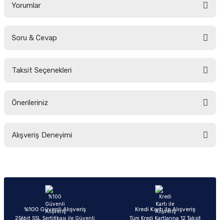
Yorumlar
Soru & Cevap
Bu ürüne ilk yorumu siz yapın!
Taksit Seçenekleri
Yorum Yaz
Ürün hakkında henüz soru sorulmamış.
Önerileriniz
Soru Sor
Bu ürünün fiyat bilgisi, resim, ürün açıklamalarında ve diğer konularda
Alışveriş Deneyimi
yetersiz gördüğünüz noktaları öneri formunu kullanarak tarafımıza
iletebilirsiniz.
Görüş ve önerileriniz için teşekkür ederiz.
Sitemize ilk yorumu siz yapın!
Ürün resmi kalitesiz, bozuk veya görüntülenemiyor.
Ürün açıklamasında eksik bilgiler bulunuyor.
Deneyimini Paylaş
Ürün bilgilerinde hatalar bulunuyor.
%100 Güvenli Alışveriş
Kredi Kartı ile Alışveriş
256bit SSL Sertifikası ile Güvenli
Tüm Kredi Kartlarına 12 Taksit