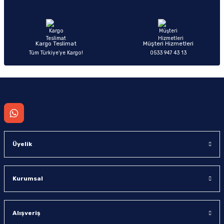
Ürün fiyatı diğer sitelerden daha pahalı.
Bu ürüne benzer farklı alternatifler olmalı.
Kargo Teslimat
Müşteri Hizmetleri
Tüm Türkiye’ye Kargo!
0533 947 43 13
Gönder
Üyelik
Kurumsal
Alışveriş