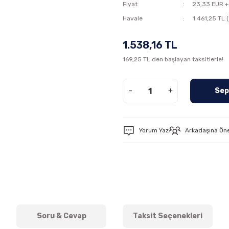
Fiyat
23,33 EUR +
Havale
1.461,25 TL 
1.538,16 TL
169,25 TL den başlayan taksitlerle!
-
+
Sep
Yorum Yaz
Arkadaşına Ön
Soru & Cevap
Taksit Seçenekleri