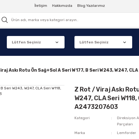
İletişim
Hakkımızda
Blog Yazılarımız
Viraj Askı Rotu Ön Sağ+Sol A Seri W177, B Seri W243, W247,
Z Rot / Viraj Askı Rot
W247, CLA Seri W11
A2473207603
Kategori
Direksiyon 
Parçaları
Marka
Lemforder