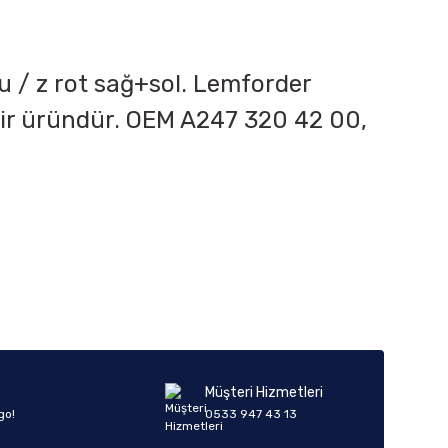
tu / z rot sağ+sol. Lemforder
 bir üründür. OEM
A247 320 42 00,
iletebilirsiniz.
Müşteri Hizmetleri
go!
0533 947 43 13