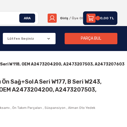
ARA
Giriş
/ Üye Ol
0,00 TL
PARÇA BUL
 CLA Seri W118, OEM A2473204200, A2473207503, A2473207603
u Ön Sağ+Sol A Seri W177, B Seri W243,
8, OEM A2473204200, A2473207503,
Aksamı
,
Ön Takım Parçaları
,
Süspansiyon
,
Alman Oto Yedek