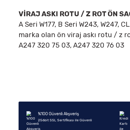
VİRAJ ASKI ROTU / Z ROT ÖN SA
A Seri W177, B Seri W243, W247, CLA
marka olan ön viraj askı rotu / z 
A247 320 75 03, A247 320 76 03
Bu ürünün fiyat bilgisi, resim, ürün açıklamalarında ve diğer k
Görüş ve önerileriniz için teşekkür ederiz.
Ürün resmi kalitesiz, bozuk veya görüntülenemiyor.
Ürün açıklamasında eksik bilgiler bulunuyor.
Ürün bilgilerinde hatalar bulunuyor.
%100 Güvenli Alışveriş
Ürün fiyatı diğer sitelerden daha pahalı.
256bit SSL Sertifikası ile Güvenli
Bu ürüne benzer farklı alternatifler olmalı.