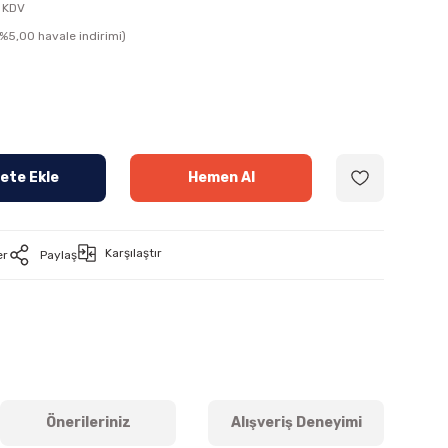
 KDV
(%5,00 havale indirimi)
ete Ekle
Hemen Al
Karşılaştır
er
Paylaş
Önerileriniz
Alışveriş Deneyimi