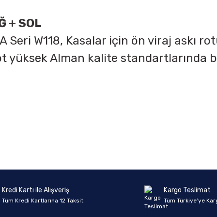
Ğ + SOL
 Seri W118, Kasalar için ön viraj askı ro
rot yüksek Alman kalite standartlarında
onularda yetersiz gördüğünüz noktaları öneri formunu kullanarak tarafımıza 
Ürün hakkında henüz soru sorulmamış.
Bu ürüne ilk yorumu siz yapın!
Sitemize ilk yorumu siz yapın!
Deneyimini Paylaş
Yorum Yaz
Soru Sor
Kredi Kartı ile Alışveriş
Kargo Teslimat
Tüm Kredi Kartlarına 12 Taksit
Tüm Türkiye’ye Kar