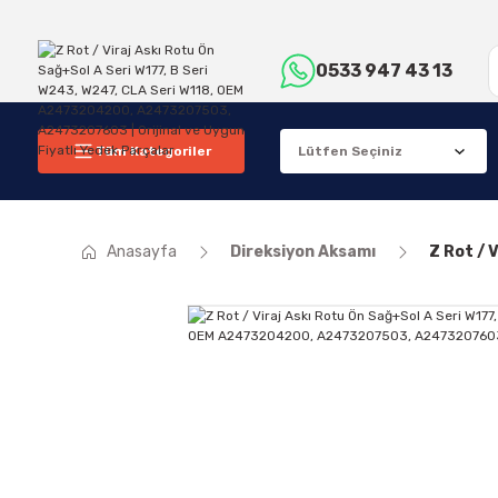
0533 947 43 13
Tüm Kategoriler
Anasayfa
Direksiyon Aksamı
Z Rot / 