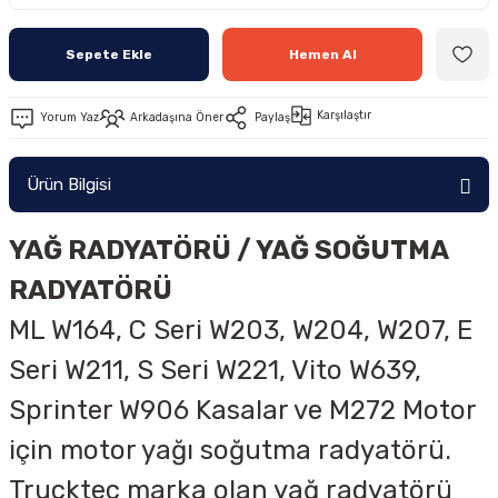
Sepete Ekle
Hemen Al
Karşılaştır
Yorum Yaz
Arkadaşına Öner
Paylaş
Ürün Bilgisi
YAĞ RADYATÖRÜ / YAĞ SOĞUTMA
RADYATÖRÜ
ML W164, C Seri W203, W204, W207, E
Seri W211, S Seri W221, Vito W639,
Sprinter W906 Kasalar ve
M272 Motor
için motor yağı soğutma radyatörü.
Trucktec marka olan yağ radyatörü