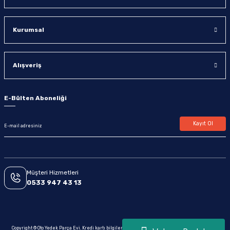
Kurumsal
Alışveriş
E-Bülten Aboneliği
Kayıt Ol
Müşteri Hizmetleri
0533 947 43 13
Copyright © Oto Yedek Parça Evi. Kredi kartı bilgileriniz 256bit SSL sertifikası ile korunmaktadır.