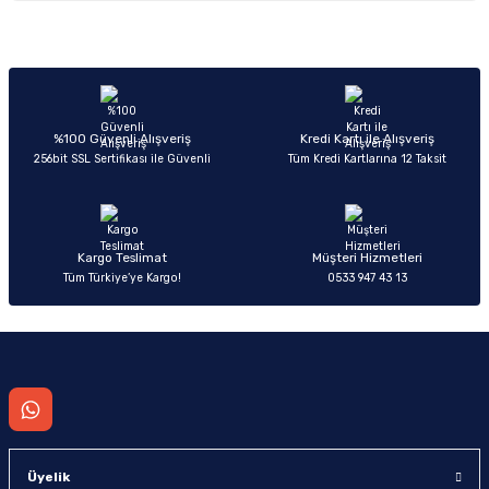
Görüş ve önerileriniz için teşekkür ederiz.
Sitemize ilk yorumu siz yapın!
Ürün resmi kalitesiz, bozuk veya görüntülenemiyor.
Ürün açıklamasında eksik bilgiler bulunuyor.
Deneyimini Paylaş
Ürün bilgilerinde hatalar bulunuyor.
%100 Güvenli Alışveriş
Kredi Kartı ile Alışveriş
256bit SSL Sertifikası ile Güvenli
Tüm Kredi Kartlarına 12 Taksit
Ürün fiyatı diğer sitelerden daha pahalı.
Bu ürüne benzer farklı alternatifler olmalı.
Kargo Teslimat
Müşteri Hizmetleri
Tüm Türkiye’ye Kargo!
0533 947 43 13
Gönder
Üyelik