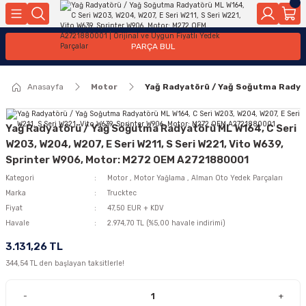
Geri Dön
Geri Dön
Geri Dön
Geri Dön
Geri Dön
Geri Dön
Geri Dön
Geri Dön
Geri Dön
PARÇA BUL
edek Parçaları
rçaları
orta
Yürür
tma Sistemleri
Yıkama
n
Motor Elektrik
Anasayfa
Motor
Yağ Radyatörü / Yağ Soğutma Radyat
kleri
r, Kollar
 Ön Arka
Ateşleme Buji Bobin Buji Kablosu
Camı
a
on
Alternatör Marş Motoru
Yağ Radyatörü / Yağ Soğutma Radyatörü ML W164, C Seri
W203, W204, W207, E Seri W211, S Seri W221, Vito W639,
Sprinter W906, Motor: M272 OEM A2721880001
Kategori
Motor
,
Motor Yağlama
,
Alman Oto Yedek Parçaları
njektör, Yakıt Pompası, Yakıt Hatları
Marka
Trucktec
Fiyat
47,50 EUR + KDV
Havale
2.974,70 TL (%5,00 havale indirimi)
3.131,26 TL
344,54 TL den başlayan taksitlerle!
-
+