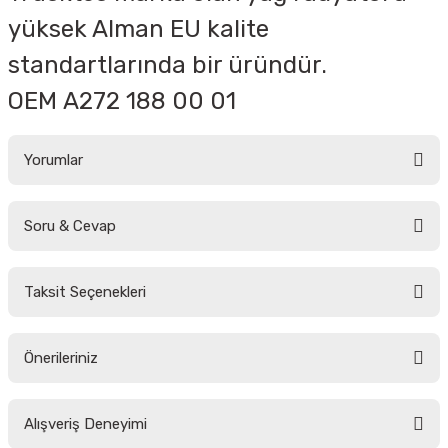
yüksek Alman EU kalite
standartlarında bir üründür.
OEM
A272 188 00 01
Yorumlar
Soru & Cevap
Bu ürüne ilk yorumu siz yapın!
Taksit Seçenekleri
Yorum Yaz
Ürün hakkında henüz soru sorulmamış.
Önerileriniz
Soru Sor
Bu ürünün fiyat bilgisi, resim, ürün açıklamalarında ve diğer konularda
Alışveriş Deneyimi
yetersiz gördüğünüz noktaları öneri formunu kullanarak tarafımıza
iletebilirsiniz.