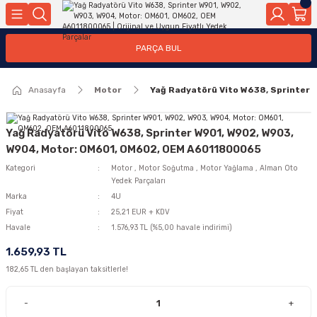
Geri Dön
Geri Dön
Geri Dön
Geri Dön
Geri Dön
Geri Dön
Geri Dön
Geri Dön
Geri Dön
PARÇA BUL
edek Parçaları
rçaları
orta
Yürür
tma Sistemleri
Yıkama
n
Motor Elektrik
Anasayfa
Motor
Yağ Radyatörü Vito W638, Sprinter
kleri
r, Kollar
 Ön Arka
Ateşleme Buji Bobin Buji Kablosu
Camı
a
on
Alternatör Marş Motoru
Yağ Radyatörü Vito W638, Sprinter W901, W902, W903,
W904, Motor: OM601, OM602, OEM A6011800065
Kategori
Motor
,
Motor Soğutma
,
Motor Yağlama
,
Alman Oto
Yedek Parçaları
njektör, Yakıt Pompası, Yakıt Hatları
Marka
4U
Fiyat
25,21 EUR + KDV
Havale
1.576,93 TL (%5,00 havale indirimi)
1.659,93 TL
182,65 TL den başlayan taksitlerle!
-
+