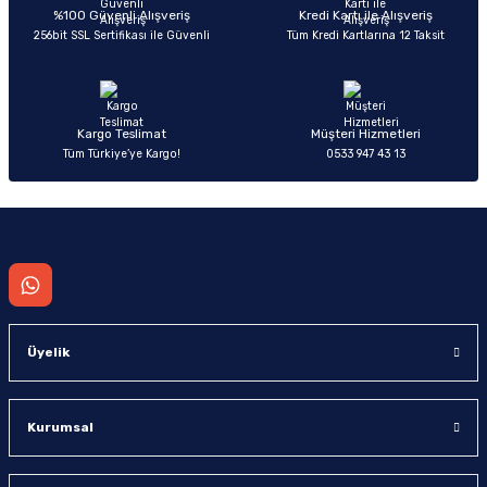
Deneyimini Paylaş
Ürün bilgilerinde hatalar bulunuyor.
%100 Güvenli Alışveriş
Kredi Kartı ile Alışveriş
256bit SSL Sertifikası ile Güvenli
Tüm Kredi Kartlarına 12 Taksit
Ürün fiyatı diğer sitelerden daha pahalı.
Bu ürüne benzer farklı alternatifler olmalı.
Kargo Teslimat
Müşteri Hizmetleri
Tüm Türkiye’ye Kargo!
0533 947 43 13
Gönder
Üyelik
Kurumsal