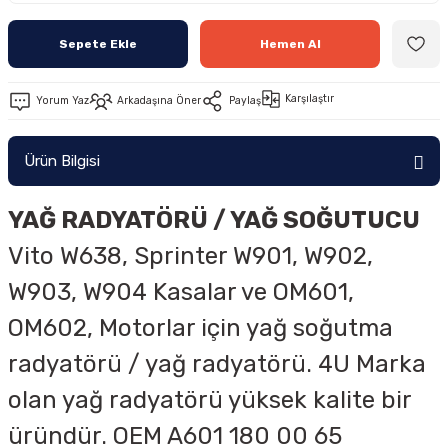
Sepete Ekle
Hemen Al
Karşılaştır
Yorum Yaz
Arkadaşına Öner
Paylaş
Ürün Bilgisi
YAĞ RADYATÖRÜ / YAĞ SOĞUTUCU
Vito W638, Sprinter W901, W902,
W903, W904 Kasalar ve OM601,
OM602, Motorlar için yağ soğutma
radyatörü / yağ radyatörü. 4U Marka
olan yağ radyatörü yüksek kalite bir
üründür. OEM A601 180 00 65