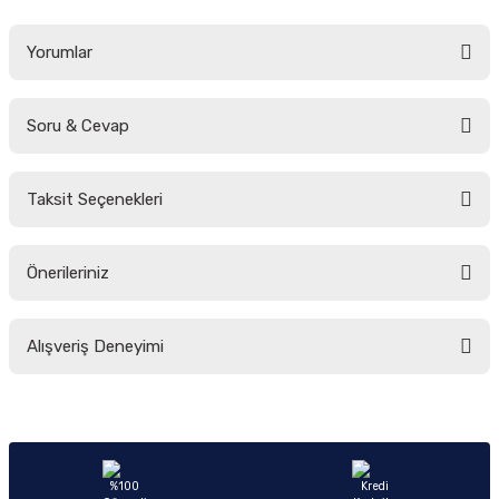
Yorumlar
Soru & Cevap
Bu ürüne ilk yorumu siz yapın!
Taksit Seçenekleri
Yorum Yaz
Ürün hakkında henüz soru sorulmamış.
Önerileriniz
Soru Sor
Bu ürünün fiyat bilgisi, resim, ürün açıklamalarında ve diğer konularda
Alışveriş Deneyimi
yetersiz gördüğünüz noktaları öneri formunu kullanarak tarafımıza
iletebilirsiniz.
Görüş ve önerileriniz için teşekkür ederiz.
Sitemize ilk yorumu siz yapın!
Ürün resmi kalitesiz, bozuk veya görüntülenemiyor.
Ürün açıklamasında eksik bilgiler bulunuyor.