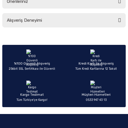
Önerileriniz
Soru Sor
Bu ürünün fiyat bilgisi, resim, ürün açıklamalarında ve diğer konularda
Alışveriş Deneyimi
yetersiz gördüğünüz noktaları öneri formunu kullanarak tarafımıza
iletebilirsiniz.
Görüş ve önerileriniz için teşekkür ederiz.
Sitemize ilk yorumu siz yapın!
Ürün resmi kalitesiz, bozuk veya görüntülenemiyor.
Ürün açıklamasında eksik bilgiler bulunuyor.
Deneyimini Paylaş
Ürün bilgilerinde hatalar bulunuyor.
%100 Güvenli Alışveriş
Kredi Kartı ile Alışveriş
256bit SSL Sertifikası ile Güvenli
Tüm Kredi Kartlarına 12 Taksit
Ürün fiyatı diğer sitelerden daha pahalı.
Bu ürüne benzer farklı alternatifler olmalı.
Kargo Teslimat
Müşteri Hizmetleri
Tüm Türkiye’ye Kargo!
0533 947 43 13
Gönder