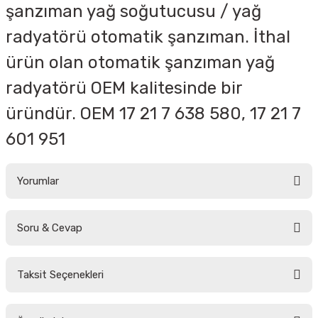
şanzıman yağ soğutucusu / yağ
radyatörü otomatik şanzıman. İthal
ürün olan otomatik şanzıman yağ
radyatörü OEM kalitesinde bir
üründür. OEM
17 21 7 638 580, 17 21 7
601 951
Yorumlar
Soru & Cevap
Bu ürüne ilk yorumu siz yapın!
Taksit Seçenekleri
Yorum Yaz
Ürün hakkında henüz soru sorulmamış.