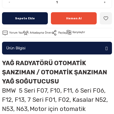
-
+
Sepete Ekle
Hemen Al
Karşılaştır
Yorum Yaz
Arkadaşına Öner
Paylaş
Ürün Bilgisi
YAĞ RADYATÖRÜ OTOMATİK
ŞANZIMAN / OTOMATİK ŞANZIMAN
YAĞ SOĞUTUCUSU
BMW 5 Seri F07, F10, F11, 6 Seri F06,
F12, F13, 7 Seri F01, F02, Kasalar N52,
N53, N63,
Motor için otomatik