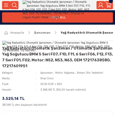
Geri Dön
Geri Dön
Geri Dön
Geri Dön
Geri Dön
Geri Dön
Geri Dön
Geri Dön
Geri Dön
PARÇA BUL
edek Parçaları
rçaları
orta
Yürür
tma Sistemleri
Yıkama
n
Motor Elektrik
Anasayfa
Şanzıman
Yağ Radyatörü Otomatik Şanzıman
kleri
r, Kollar
 Ön Arka
Ateşleme Buji Bobin Buji Kablosu
Camı
a
on
Alternatör Marş Motoru
Yağ Radyatörü Otomatik Şanzıman / Otomatik Şanzıman
Yağ Soğutucu BMW 5 Seri F07, F10, F11, 6 Seri F06, F12, F13,
7 Seri F01, F02, Motor: N52, N53, N63, OEM 17217638580,
17217601951
njektör, Yakıt Pompası, Yakıt Hatları
Kategori
Şanzıman
,
Motor Yağlama
,
Alman Oto Yedekleri
Marka
İthal Ürün
Fiyat
53,50 EUR + KDV
Havale
3.348,88 TL (%5,00 havale indirimi)
3.525,14 TL
387,88 TL den başlayan taksitlerle!