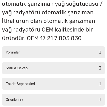
otomatik şanzıman yağ soğutucusu /
yağ radyatörü otomatik şanzıman.
İthal ürün olan otomatik şanzıman
yağ radyatörü OEM kalitesinde bir
üründür. OEM 17 21 7 803 830
Yorumlar
Soru & Cevap
Bu ürüne ilk yorumu siz yapın!
Taksit Seçenekleri
Yorum Yaz
Ürün hakkında henüz soru sorulmamış.
Önerileriniz
Soru Sor