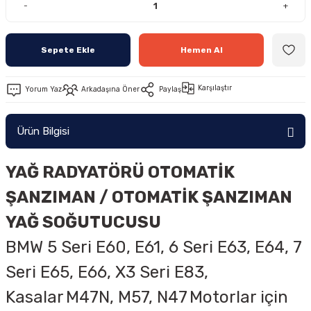
-
+
Sepete Ekle
Hemen Al
Karşılaştır
Yorum Yaz
Arkadaşına Öner
Paylaş
Ürün Bilgisi
YAĞ RADYATÖRÜ OTOMATİK
ŞANZIMAN / OTOMATİK ŞANZIMAN
YAĞ SOĞUTUCUSU
BMW 5 Seri E60, E61, 6 Seri E63, E64, 7
Seri E65, E66, X3 Seri E83,
Kasalar
M47N, M57, N47
Motorlar için