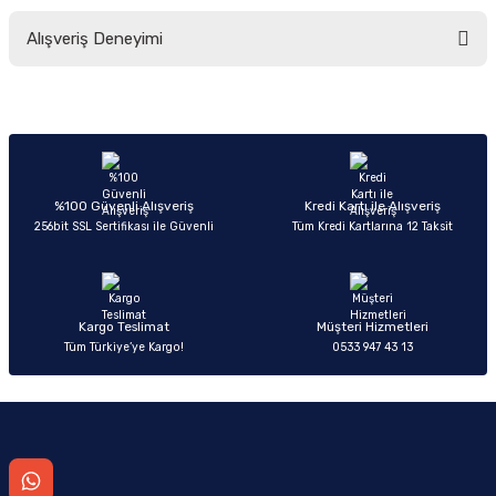
Bu ürünün fiyat bilgisi, resim, ürün açıklamalarında ve diğer konularda
Alışveriş Deneyimi
yetersiz gördüğünüz noktaları öneri formunu kullanarak tarafımıza
iletebilirsiniz.
Görüş ve önerileriniz için teşekkür ederiz.
Sitemize ilk yorumu siz yapın!
Ürün resmi kalitesiz, bozuk veya görüntülenemiyor.
Ürün açıklamasında eksik bilgiler bulunuyor.
Deneyimini Paylaş
Ürün bilgilerinde hatalar bulunuyor.
%100 Güvenli Alışveriş
Kredi Kartı ile Alışveriş
256bit SSL Sertifikası ile Güvenli
Tüm Kredi Kartlarına 12 Taksit
Ürün fiyatı diğer sitelerden daha pahalı.
Bu ürüne benzer farklı alternatifler olmalı.
Kargo Teslimat
Müşteri Hizmetleri
Tüm Türkiye’ye Kargo!
0533 947 43 13
Gönder