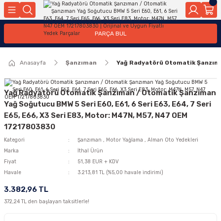
Geri Dön
Geri Dön
Geri Dön
Geri Dön
Geri Dön
Geri Dön
Geri Dön
Geri Dön
Geri Dön
PARÇA BUL
edek Parçaları
rçaları
orta
Yürür
tma Sistemleri
Yıkama
n
Motor Elektrik
Anasayfa
Şanzıman
Yağ Radyatörü Otomatik Şanzıman
kleri
r, Kollar
 Ön Arka
Ateşleme Buji Bobin Buji Kablosu
Camı
a
on
Alternatör Marş Motoru
Yağ Radyatörü Otomatik Şanzıman / Otomatik Şanzıman
Yağ Soğutucu BMW 5 Seri E60, E61, 6 Seri E63, E64, 7 Seri
E65, E66, X3 Seri E83, Motor: M47N, M57, N47 OEM
17217803830
njektör, Yakıt Pompası, Yakıt Hatları
Kategori
Şanzıman
,
Motor Yağlama
,
Alman Oto Yedekleri
Marka
İthal Ürün
Fiyat
51,38 EUR + KDV
Havale
3.213,81 TL (%5,00 havale indirimi)
3.382,96 TL
372,24 TL den başlayan taksitlerle!