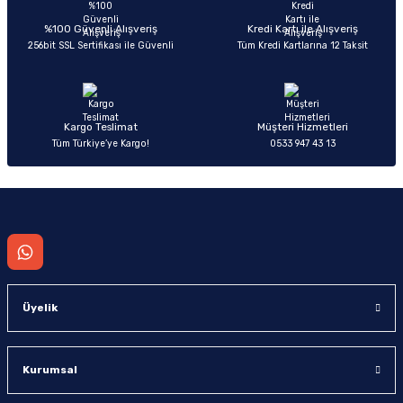
Ürün açıklamasında eksik bilgiler bulunuyor.
Deneyimini Paylaş
Ürün bilgilerinde hatalar bulunuyor.
%100 Güvenli Alışveriş
Kredi Kartı ile Alışveriş
256bit SSL Sertifikası ile Güvenli
Tüm Kredi Kartlarına 12 Taksit
Ürün fiyatı diğer sitelerden daha pahalı.
Bu ürüne benzer farklı alternatifler olmalı.
Kargo Teslimat
Müşteri Hizmetleri
Tüm Türkiye’ye Kargo!
0533 947 43 13
Gönder
Üyelik
Kurumsal