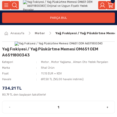
Geri Dön
Geri Dön
Geri Dön
Geri Dön
Geri Dön
Geri Dön
Geri Dön
Geri Dön
Geri Dön
PARÇA BUL
edek Parçaları
rçaları
orta
Yürür
tma Sistemleri
Yıkama
n
Motor Elektrik
Anasayfa
Motor
Yağ Fıskiyesi / Yağ Püskürtme Mem
kleri
r, Kollar
 Ön Arka
Ateşleme Buji Bobin Buji Kablosu
Camı
a
on
Alternatör Marş Motoru
Yağ Fıskiyesi / Yağ Püskürtme Memesi OM651 OEM
A6511800343
Kategori
Motor
,
Motor Yağlama
,
Alman Oto Yedek Parçaları
Marka
İthal Ürün
njektör, Yakıt Pompası, Yakıt Hatları
Fiyat
11,15 EUR + KDV
Havale
697,50 TL (%5,00 havale indirimi)
734,21 TL
80,79 TL den başlayan taksitlerle!
-
+