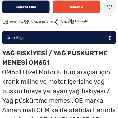
Sepete Ekle
Hemen Al
Karşılaştır
Yorum Yaz
Arkadaşına Öner
Paylaş
Ürün Bilgisi
YAĞ FISKİYESİ / YAĞ PÜSKÜRTME
MEMESİ OM651
OM651 Dizel Motorlu tüm araçlar için
krank miline ve motor içerisine yağ
püskürtmeye yarayan yağ fıskiyesi /
Yağ püskürtme memesi. OE marka
Alman malı OEM kalite standartlarında