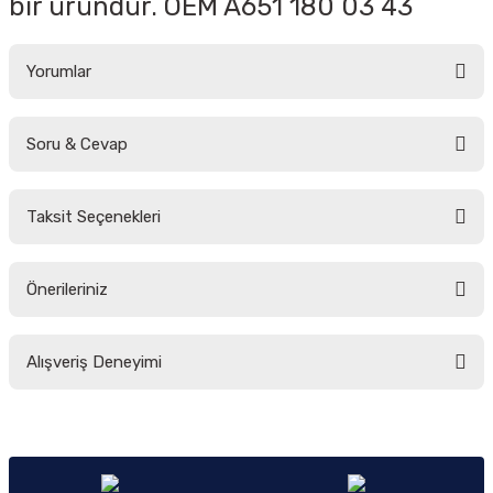
bir üründür. OEM A
651 180 03 43
Yorumlar
Soru & Cevap
Bu ürüne ilk yorumu siz yapın!
Taksit Seçenekleri
Yorum Yaz
Ürün hakkında henüz soru sorulmamış.
Önerileriniz
Soru Sor
Bu ürünün fiyat bilgisi, resim, ürün açıklamalarında ve diğer konularda
Alışveriş Deneyimi
yetersiz gördüğünüz noktaları öneri formunu kullanarak tarafımıza
iletebilirsiniz.
Görüş ve önerileriniz için teşekkür ederiz.
Sitemize ilk yorumu siz yapın!
Ürün resmi kalitesiz, bozuk veya görüntülenemiyor.