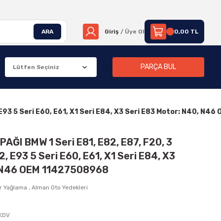
ARA
Giriş
/ Üye Ol
0,00 TL
PARÇA BUL
, E93 5 Seri E60, E61, X1 Seri E84, X3 Seri E83 Motor: N40, N
AĞI BMW 1 Seri E81, E82, E87, F20, 3
2, E93 5 Seri E60, E61, X1 Seri E84, X3
, N46 OEM 11427508968
r Yağlama
,
Alman Oto Yedekleri
 KDV