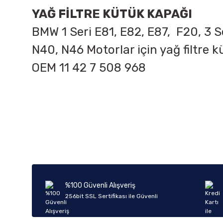
YAĞ FİLTRE KÜTÜK KAPAĞI
BMW 1 Seri E81, E82, E87, F20, 3 Se
N40, N46 Motorlar için yağ filtre k
OEM 11 42 7 508 968
Bu ürünün fiyat bilgisi, resim, ürün açıklamalarında ve diğer k
Görüş ve önerileriniz için teşekkür ederiz.
Ürün resmi kalitesiz, bozuk veya görüntülenemiyor.
Ürün açıklamasında eksik bilgiler bulunuyor.
Ürün bilgilerinde hatalar bulunuyor.
%100 Güvenli Alışveriş
Ürün fiyatı diğer sitelerden daha pahalı.
256bit SSL Sertifikası ile Güvenli
Bu ürüne benzer farklı alternatifler olmalı.