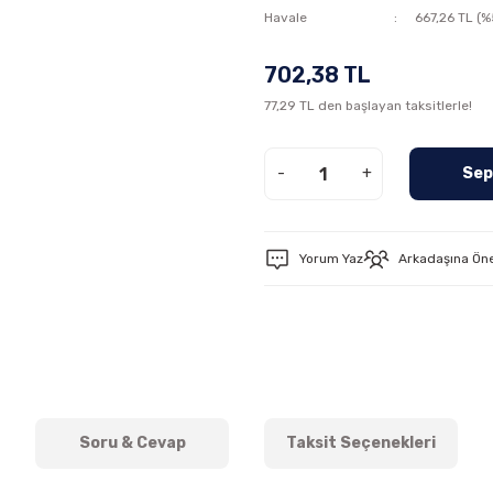
Havale
667,26 TL (%
702,38 TL
77,29 TL den başlayan taksitlerle!
-
+
Sep
Yorum Yaz
Arkadaşına Ön
Soru & Cevap
Taksit Seçenekleri