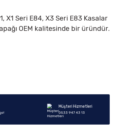
1, X1 Seri E84, X3 Seri E83
Kasalar
 kapağı OEM kalitesinde bir üründür.
iletebilirsiniz.
Müşteri Hizmetleri
go!
0533 947 43 13