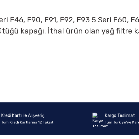
ri E46, E90, E91, E92, E93 5 Seri E60, E6
ütüğü kapağı. İthal ürün olan yağ filtre
onularda yetersiz gördüğünüz noktaları öneri formunu kullanarak tarafımıza 
Ürün hakkında henüz soru sorulmamış.
Bu ürüne ilk yorumu siz yapın!
Sitemize ilk yorumu siz yapın!
Deneyimini Paylaş
Yorum Yaz
Soru Sor
Kredi Kartı ile Alışveriş
Kargo Teslimat
Tüm Kredi Kartlarına 12 Taksit
Tüm Türkiye’ye Kar