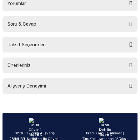
Yorumlar
Soru & Cevap
Bu ürüne ilk yorumu siz yapın!
Taksit Seçenekleri
Yorum Yaz
Ürün hakkında henüz soru sorulmamış.
Önerileriniz
Soru Sor
Bu ürünün fiyat bilgisi, resim, ürün açıklamalarında ve diğer konularda
Alışveriş Deneyimi
yetersiz gördüğünüz noktaları öneri formunu kullanarak tarafımıza
iletebilirsiniz.
Görüş ve önerileriniz için teşekkür ederiz.
Sitemize ilk yorumu siz yapın!
Ürün resmi kalitesiz, bozuk veya görüntülenemiyor.
Ürün açıklamasında eksik bilgiler bulunuyor.
Deneyimini Paylaş
Ürün bilgilerinde hatalar bulunuyor.
%100 Güvenli Alışveriş
Kredi Kartı ile Alışveriş
256bit SSL Sertifikası ile Güvenli
Tüm Kredi Kartlarına 12 Taksit