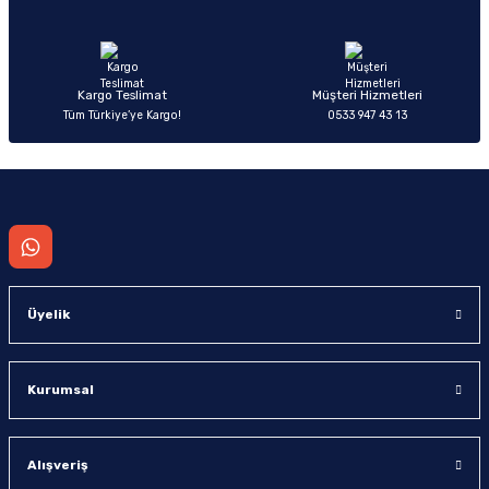
Ürün fiyatı diğer sitelerden daha pahalı.
Bu ürüne benzer farklı alternatifler olmalı.
Kargo Teslimat
Müşteri Hizmetleri
Tüm Türkiye’ye Kargo!
0533 947 43 13
Gönder
Üyelik
Kurumsal
Alışveriş