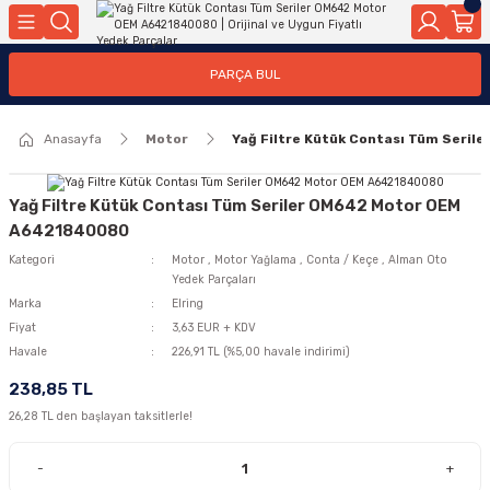
Geri Dön
Geri Dön
Geri Dön
Geri Dön
Geri Dön
Geri Dön
Geri Dön
Geri Dön
Geri Dön
PARÇA BUL
edek Parçaları
rçaları
orta
Yürür
tma Sistemleri
Yıkama
n
Motor Elektrik
Anasayfa
Motor
Yağ Filtre Kütük Contası Tüm Seri
kleri
r, Kollar
 Ön Arka
Ateşleme Buji Bobin Buji Kablosu
Camı
a
on
Alternatör Marş Motoru
Yağ Filtre Kütük Contası Tüm Seriler OM642 Motor OEM
A6421840080
Kategori
Motor
,
Motor Yağlama
,
Conta / Keçe
,
Alman Oto
Yedek Parçaları
njektör, Yakıt Pompası, Yakıt Hatları
Marka
Elring
Fiyat
3,63 EUR + KDV
Havale
226,91 TL (%5,00 havale indirimi)
238,85 TL
26,28 TL den başlayan taksitlerle!
-
+