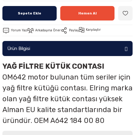
Sepete Ekle
Hemen Al
Karşılaştır
Yorum Yaz
Arkadaşına Öner
Paylaş
Ürün Bilgisi
YAĞ FİLTRE KÜTÜK CONTASI
OM642 motor bulunan tüm seriler için
yağ filtre kütüğü contası. Elring marka
olan yağ filtre kütük contası yüksek
Alman EU kalite standartlarında bir
üründür. OEM
A642 184 00 80