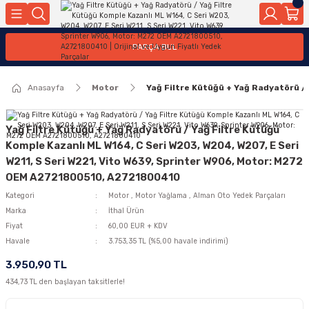
Geri Dön
Geri Dön
Geri Dön
Geri Dön
Geri Dön
Geri Dön
Geri Dön
Geri Dön
Geri Dön
PARÇA BUL
edek Parçaları
rçaları
orta
Yürür
tma Sistemleri
Yıkama
n
Motor Elektrik
Anasayfa
Motor
Yağ Filtre Kütüğü + Yağ Radyatörü /
kleri
r, Kollar
 Ön Arka
Ateşleme Buji Bobin Buji Kablosu
Camı
a
on
Alternatör Marş Motoru
Yağ Filtre Kütüğü + Yağ Radyatörü / Yağ Filtre Kütüğü
Komple Kazanlı ML W164, C Seri W203, W204, W207, E Seri
W211, S Seri W221, Vito W639, Sprinter W906, Motor: M272
OEM A2721800510, A2721800410
njektör, Yakıt Pompası, Yakıt Hatları
Kategori
Motor
,
Motor Yağlama
,
Alman Oto Yedek Parçaları
Marka
İthal Ürün
Fiyat
60,00 EUR + KDV
Havale
3.753,35 TL (%5,00 havale indirimi)
3.950,90 TL
434,73 TL den başlayan taksitlerle!