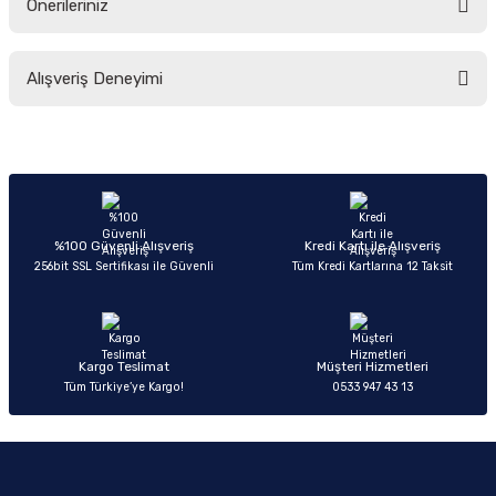
Önerileriniz
Soru Sor
Bu ürünün fiyat bilgisi, resim, ürün açıklamalarında ve diğer konularda
Alışveriş Deneyimi
yetersiz gördüğünüz noktaları öneri formunu kullanarak tarafımıza
iletebilirsiniz.
Görüş ve önerileriniz için teşekkür ederiz.
Sitemize ilk yorumu siz yapın!
Ürün resmi kalitesiz, bozuk veya görüntülenemiyor.
Ürün açıklamasında eksik bilgiler bulunuyor.
Deneyimini Paylaş
Ürün bilgilerinde hatalar bulunuyor.
%100 Güvenli Alışveriş
Kredi Kartı ile Alışveriş
256bit SSL Sertifikası ile Güvenli
Tüm Kredi Kartlarına 12 Taksit
Ürün fiyatı diğer sitelerden daha pahalı.
Bu ürüne benzer farklı alternatifler olmalı.
Kargo Teslimat
Müşteri Hizmetleri
Tüm Türkiye’ye Kargo!
0533 947 43 13
Gönder