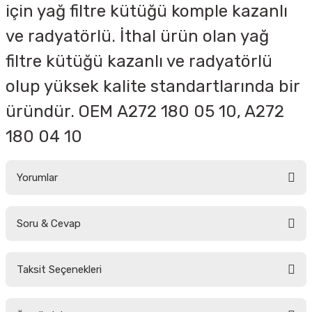
için yağ filtre kütüğü komple kazanlı
ve radyatörlü. İthal ürün olan yağ
filtre kütüğü kazanlı ve radyatörlü
olup yüksek kalite standartlarında bir
üründür.
OEM
A272 180 05 10, A272
180 04 10
Yorumlar
Soru & Cevap
Bu ürüne ilk yorumu siz yapın!
Taksit Seçenekleri
Yorum Yaz
Ürün hakkında henüz soru sorulmamış.