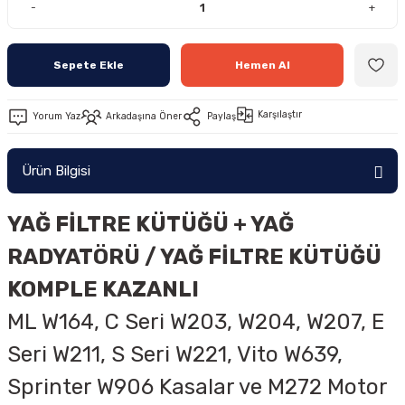
-
+
Sepete Ekle
Hemen Al
Karşılaştır
Yorum Yaz
Arkadaşına Öner
Paylaş
Ürün Bilgisi
YAĞ FİLTRE KÜTÜĞÜ + YAĞ
RADYATÖRÜ / YAĞ FİLTRE KÜTÜĞÜ
KOMPLE KAZANLI
ML W164, C Seri W203, W204, W207, E
Seri W211, S Seri W221, Vito W639,
Sprinter W906 Kasalar ve
M272 Motor