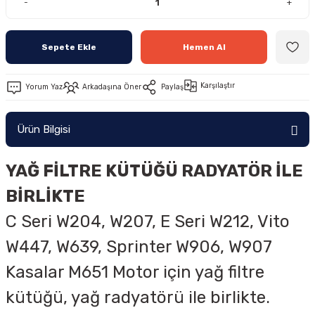
-
+
Sepete Ekle
Hemen Al
Karşılaştır
Yorum Yaz
Arkadaşına Öner
Paylaş
Ürün Bilgisi
YAĞ FİLTRE KÜTÜĞÜ RADYATÖR İLE
BİRLİKTE
C Seri W204, W207, E Seri W212, Vito
W447, W639, Sprinter W906, W907
Kasalar M651 Motor için yağ filtre
kütüğü, yağ radyatörü ile birlikte.