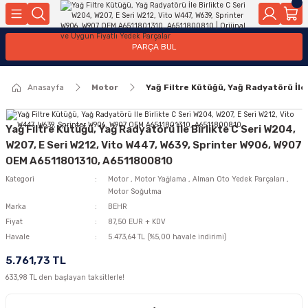
Geri Dön
Geri Dön
Geri Dön
Geri Dön
Geri Dön
Geri Dön
Geri Dön
Geri Dön
Geri Dön
PARÇA BUL
edek Parçaları
rçaları
orta
Yürür
tma Sistemleri
Yıkama
n
Motor Elektrik
Anasayfa
Motor
Yağ Filtre Kütüğü, Yağ Radyatörü İl
kleri
r, Kollar
 Ön Arka
Ateşleme Buji Bobin Buji Kablosu
Camı
a
on
Alternatör Marş Motoru
Yağ Filtre Kütüğü, Yağ Radyatörü İle Birlikte C Seri W204,
W207, E Seri W212, Vito W447, W639, Sprinter W906, W907
OEM A6511801310, A6511800810
Kategori
Motor
,
Motor Yağlama
,
Alman Oto Yedek Parçaları
,
njektör, Yakıt Pompası, Yakıt Hatları
Motor Soğutma
Marka
BEHR
Fiyat
87,50 EUR + KDV
Havale
5.473,64 TL (%5,00 havale indirimi)
5.761,73 TL
633,98 TL den başlayan taksitlerle!