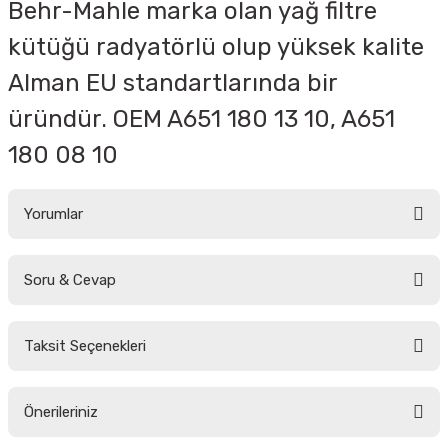
Behr-Mahle marka olan yağ filtre
kütüğü radyatörlü olup yüksek kalite
Alman EU standartlarında bir
üründür. OEM
A651 180 13 10, A651
180 08 10
Yorumlar
Soru & Cevap
Bu ürüne ilk yorumu siz yapın!
Taksit Seçenekleri
Yorum Yaz
Ürün hakkında henüz soru sorulmamış.
Önerileriniz
Soru Sor