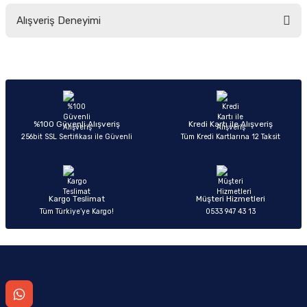
Bu ürünün fiyat bilgisi, resim, ürün açıklamalarında ve diğer konularda
Alışveriş Deneyimi
yetersiz gördüğünüz noktaları öneri formunu kullanarak tarafımıza
iletebilirsiniz.
Görüş ve önerileriniz için teşekkür ederiz.
Sitemize ilk yorumu siz yapın!
Ürün resmi kalitesiz, bozuk veya görüntülenemiyor.
Ürün açıklamasında eksik bilgiler bulunuyor.
Deneyimini Paylaş
Ürün bilgilerinde hatalar bulunuyor.
%100 Güvenli Alışveriş
Kredi Kartı ile Alışveriş
256bit SSL Sertifikası ile Güvenli
Tüm Kredi Kartlarına 12 Taksit
Ürün fiyatı diğer sitelerden daha pahalı.
Bu ürüne benzer farklı alternatifler olmalı.
Kargo Teslimat
Müşteri Hizmetleri
Tüm Türkiye’ye Kargo!
0533 947 43 13
Gönder