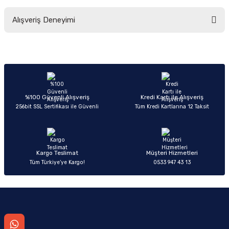
Bu ürünün fiyat bilgisi, resim, ürün açıklamalarında ve diğer konularda
Alışveriş Deneyimi
yetersiz gördüğünüz noktaları öneri formunu kullanarak tarafımıza
iletebilirsiniz.
Görüş ve önerileriniz için teşekkür ederiz.
Sitemize ilk yorumu siz yapın!
Ürün resmi kalitesiz, bozuk veya görüntülenemiyor.
Ürün açıklamasında eksik bilgiler bulunuyor.
Deneyimini Paylaş
Ürün bilgilerinde hatalar bulunuyor.
%100 Güvenli Alışveriş
Kredi Kartı ile Alışveriş
256bit SSL Sertifikası ile Güvenli
Tüm Kredi Kartlarına 12 Taksit
Ürün fiyatı diğer sitelerden daha pahalı.
Bu ürüne benzer farklı alternatifler olmalı.
Kargo Teslimat
Müşteri Hizmetleri
Tüm Türkiye’ye Kargo!
0533 947 43 13
Gönder