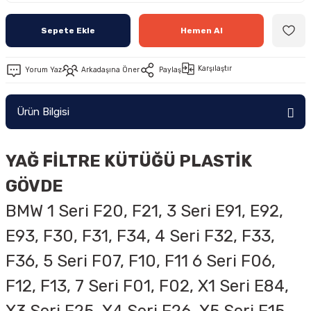
Sepete Ekle
Hemen Al
Karşılaştır
Yorum Yaz
Arkadaşına Öner
Paylaş
Ürün Bilgisi
YAĞ FİLTRE KÜTÜĞÜ PLASTİK
GÖVDE
BMW 1 Seri F20, F21, 3 Seri E91, E92,
E93, F30, F31, F34, 4 Seri F32, F33,
F36, 5 Seri F07, F10, F11 6 Seri F06,
F12, F13, 7 Seri F01, F02, X1 Seri E84,