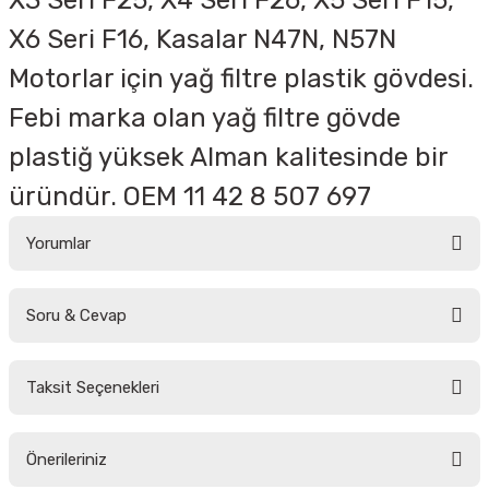
X3 Seri F25, X4 Seri F26, X5 Seri F15,
X6 Seri F16, Kasalar N47N, N57N
Motorlar için yağ filtre plastik gövdesi.
Febi marka olan yağ filtre gövde
plastiğ yüksek Alman kalitesinde bir
üründür. OEM 11 42 8 507 697
Yorumlar
Soru & Cevap
Bu ürüne ilk yorumu siz yapın!
Taksit Seçenekleri
Yorum Yaz
Ürün hakkında henüz soru sorulmamış.
Önerileriniz
Soru Sor