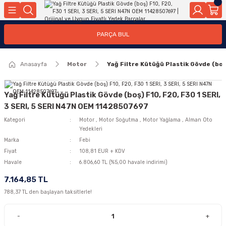
Geri Dön
Geri Dön
Geri Dön
Geri Dön
Geri Dön
Geri Dön
Geri Dön
Geri Dön
Geri Dön
PARÇA BUL
edek Parçaları
rçaları
orta
Yürür
tma Sistemleri
Yıkama
n
Motor Elektrik
Anasayfa
Motor
Yağ Filtre Kütüğü Plastik Gövde (bo
kleri
r, Kollar
 Ön Arka
Ateşleme Buji Bobin Buji Kablosu
Camı
a
on
Alternatör Marş Motoru
Yağ Filtre Kütüğü Plastik Gövde (boş) F10, F20, F30 1 SERI,
3 SERI, 5 SERI N47N OEM 11428507697
Kategori
Motor
,
Motor Soğutma
,
Motor Yağlama
,
Alman Oto
Yedekleri
njektör, Yakıt Pompası, Yakıt Hatları
Marka
Febi
Fiyat
108,81 EUR + KDV
Havale
6.806,60 TL (%5,00 havale indirimi)
7.164,85 TL
788,37 TL den başlayan taksitlerle!
-
+