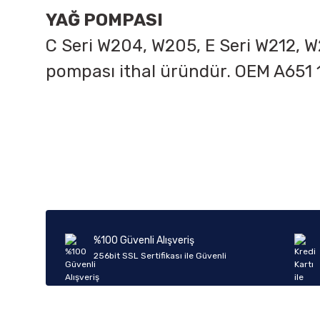
YAĞ POMPASI
C Seri W204, W205, E Seri W212, W
pompası ithal üründür. OEM
A651 
Bu ürünün fiyat bilgisi, resim, ürün açıklamalarında ve diğer k
Görüş ve önerileriniz için teşekkür ederiz.
Ürün resmi kalitesiz, bozuk veya görüntülenemiyor.
Ürün açıklamasında eksik bilgiler bulunuyor.
Ürün bilgilerinde hatalar bulunuyor.
%100 Güvenli Alışveriş
Ürün fiyatı diğer sitelerden daha pahalı.
256bit SSL Sertifikası ile Güvenli
Bu ürüne benzer farklı alternatifler olmalı.