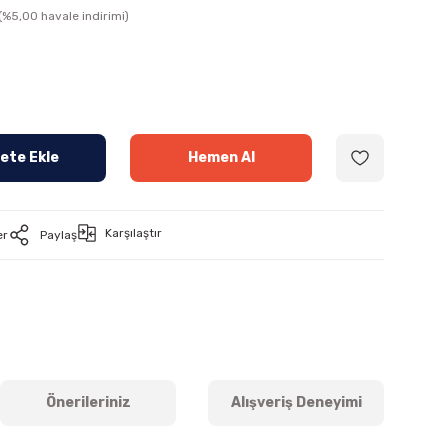
(%5,00 havale indirimi)
ete Ekle
Hemen Al
Karşılaştır
er
Paylaş
Önerileriniz
Alışveriş Deneyimi