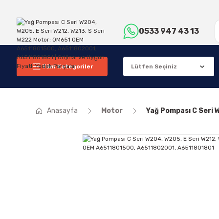
0533 947 43 13
Tüm Kategoriler
Anasayfa
Motor
Yağ Pompası C Seri 