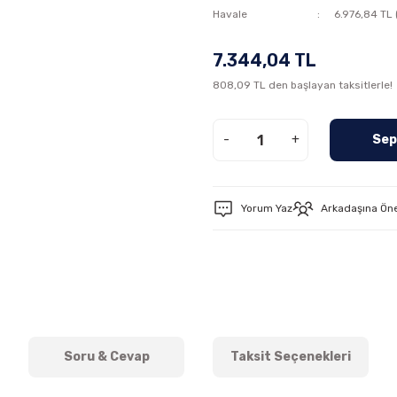
Havale
6.976,84 TL 
7.344,04 TL
808,09 TL den başlayan taksitlerle!
-
+
Sep
Yorum Yaz
Arkadaşına Ön
Soru & Cevap
Taksit Seçenekleri