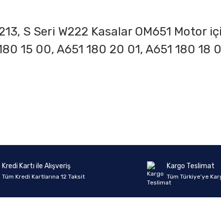
213, S Seri W222 Kasalar OM651 Motor içi
180 15 00, A651 180 20 01, A651 180 18 0
onularda yetersiz gördüğünüz noktaları öneri formunu kullanarak tarafımıza 
Ürün hakkında henüz soru sorulmamış.
Bu ürüne ilk yorumu siz yapın!
Sitemize ilk yorumu siz yapın!
Deneyimini Paylaş
Yorum Yaz
Soru Sor
Kredi Kartı ile Alışveriş
Kargo Teslimat
Tüm Kredi Kartlarına 12 Taksit
Tüm Türkiye’ye Kar