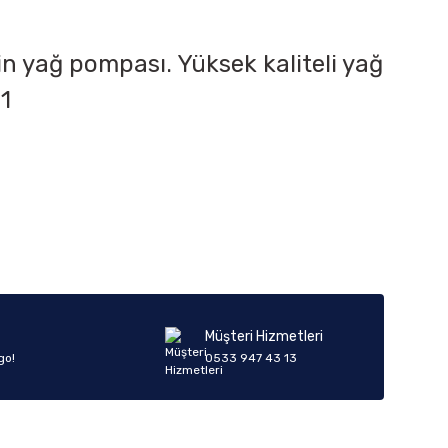
n yağ pompası. Yüksek kaliteli yağ
1
iletebilirsiniz.
Müşteri Hizmetleri
go!
0533 947 43 13