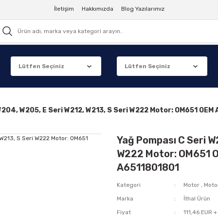
İletişim
Hakkımızda
Blog Yazılarımız
W204, W205, E Seri W212, W213, S Seri W222 Motor: OM651 O
Yağ Pompası C Seri W2
W222 Motor: OM651 
A6511801801
Kategori
Motor
,
Moto
Marka
İthal Ürün
Fiyat
111,46 EUR 