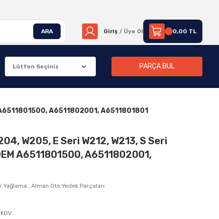
ARA
Giriş
/ Üye Ol
0,00 TL
PARÇA BUL
EM A6511801500, A6511802001, A6511801801
04, W205, E Seri W212, W213, S Seri
OEM A6511801500, A6511802001,
r Yağlama
,
Alman Oto Yedek Parçaları
+ KDV