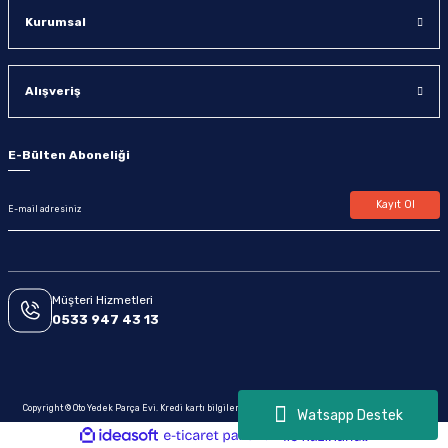
Kurumsal
Alışveriş
E-Bülten Aboneliği
Kayıt Ol
Müşteri Hizmetleri
0533 947 43 13
Copyright © Oto Yedek Parça Evi. Kredi kartı bilgileriniz 256bit SSL sertifikası ile korunmaktadır.
Watsapp Destek
ideasoft
ile
e-