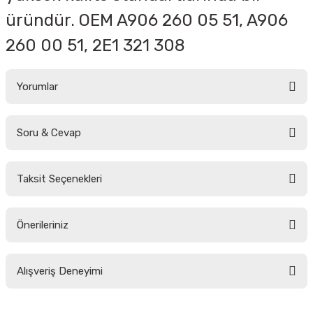
üründür. OEM A906 260 05 51, A906
260 00 51, 2E1 321 308
Yorumlar
Soru & Cevap
Bu ürüne ilk yorumu siz yapın!
Taksit Seçenekleri
Yorum Yaz
Ürün hakkında henüz soru sorulmamış.
Önerileriniz
Soru Sor
Bu ürünün fiyat bilgisi, resim, ürün açıklamalarında ve diğer konularda
Alışveriş Deneyimi
yetersiz gördüğünüz noktaları öneri formunu kullanarak tarafımıza
iletebilirsiniz.
Görüş ve önerileriniz için teşekkür ederiz.