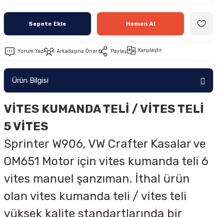
Sepete Ekle
Hemen Al
Karşılaştır
Yorum Yaz
Arkadaşına Öner
Paylaş
Ürün Bilgisi
VİTES KUMANDA TELİ / VİTES TELİ
5 VİTES
Sprinter
W906, VW Crafter
Kasalar ve
OM651 Motor için vites kumanda teli 6
vites manuel şanzıman. İthal ürün
olan vites kumanda teli / vites teli
yüksek kalite standartlarında bir