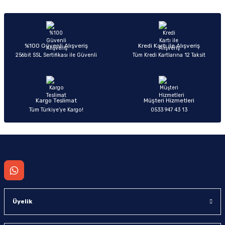
Sitemize ilk yorumu siz yapın!
Ürün resmi kalitesiz, bozuk veya görüntülenemiyor.
Ürün açıklamasında eksik bilgiler bulunuyor.
Deneyimini Paylaş
Ürün bilgilerinde hatalar bulunuyor.
%100 Güvenli Alışveriş
Kredi Kartı ile Alışveriş
256bit SSL Sertifikası ile Güvenli
Tüm Kredi Kartlarına 12 Taksit
Ürün fiyatı diğer sitelerden daha pahalı.
Bu ürüne benzer farklı alternatifler olmalı.
Kargo Teslimat
Müşteri Hizmetleri
Tüm Türkiye’ye Kargo!
0533 947 43 13
Gönder
Üyelik