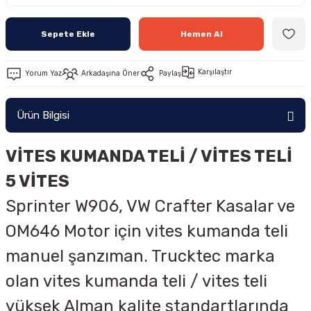
Sepete Ekle
Hemen Al
Karşılaştır
Yorum Yaz
Arkadaşına Öner
Paylaş
Ürün Bilgisi
VİTES KUMANDA TELİ / VİTES TELİ
5 VİTES
Sprinter
W906, VW Crafter
Kasalar ve
OM646 Motor için vites kumanda teli
manuel şanzıman. Trucktec marka
olan vites kumanda teli / vites teli
yüksek Alman kalite standartlarında