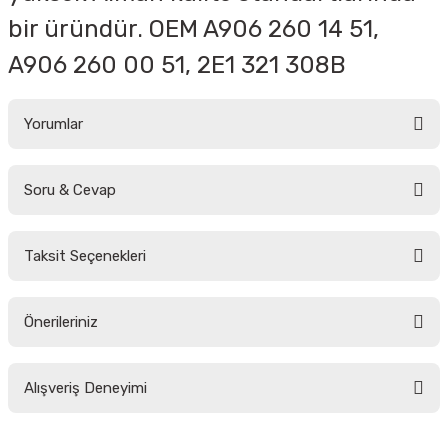
bir üründür. OEM A906 260 14 51,
A906 260 00 51, 2E1 321 308B
Yorumlar
Soru & Cevap
Bu ürüne ilk yorumu siz yapın!
Taksit Seçenekleri
Yorum Yaz
Ürün hakkında henüz soru sorulmamış.
Önerileriniz
Soru Sor
Bu ürünün fiyat bilgisi, resim, ürün açıklamalarında ve diğer konularda
Alışveriş Deneyimi
yetersiz gördüğünüz noktaları öneri formunu kullanarak tarafımıza
iletebilirsiniz.
Görüş ve önerileriniz için teşekkür ederiz.