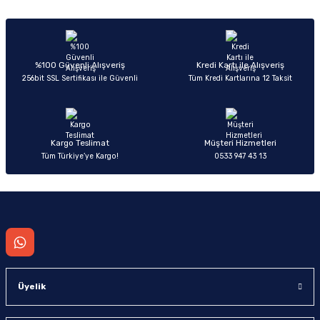
Sitemize ilk yorumu siz yapın!
Ürün resmi kalitesiz, bozuk veya görüntülenemiyor.
Ürün açıklamasında eksik bilgiler bulunuyor.
Deneyimini Paylaş
Ürün bilgilerinde hatalar bulunuyor.
%100 Güvenli Alışveriş
Kredi Kartı ile Alışveriş
256bit SSL Sertifikası ile Güvenli
Tüm Kredi Kartlarına 12 Taksit
Ürün fiyatı diğer sitelerden daha pahalı.
Bu ürüne benzer farklı alternatifler olmalı.
Kargo Teslimat
Müşteri Hizmetleri
Tüm Türkiye’ye Kargo!
0533 947 43 13
Gönder
Üyelik