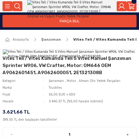
Geri Dön
Geri Dön
Geri Dön
Geri Dön
Geri Dön
Geri Dön
Geri Dön
Geri Dön
Geri Dön
PARÇA BUL
edek Parçaları
rçaları
orta
Yürür
tma Sistemleri
Yıkama
n
Motor Elektrik
Anasayfa
Şanzıman
Vites Teli / Vites Kumanda Tel
kleri
r, Kollar
 Ön Arka
Ateşleme Buji Bobin Buji Kablosu
Camı
a
on
Alternatör Marş Motoru
Vites Teli / Vites Kumanda Teli 5 Vites Manuel Şanzıman
Sprinter W906, VW Crafter, Motor: OM646 OEM
A9062601451, A9062600051, 2E1321308B
Kategori
Şanzıman
,
Motor
,
Alman Oto Yedek Parçaları
njektör, Yakıt Pompası, Yakıt Hatları
Marka
Trucktec
Fiyat
55,00 EUR + KDV
Havale
3.440,57 TL (%5,00 havale indirimi)
3.621,66 TL
398,50 TL den başlayan taksitlerle!
-
+