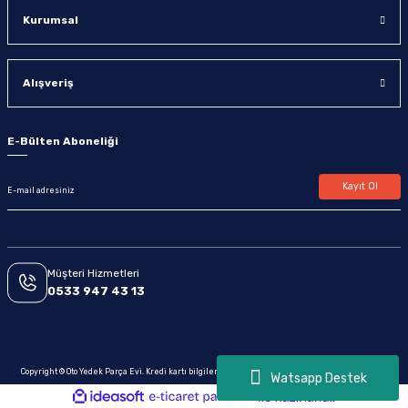
Kurumsal
Alışveriş
E-Bülten Aboneliği
Kayıt Ol
Müşteri Hizmetleri
0533 947 43 13
Copyright © Oto Yedek Parça Evi. Kredi kartı bilgileriniz 256bit SSL sertifikası ile korunmaktadır.
Watsapp Destek
ideasoft
ile
e-