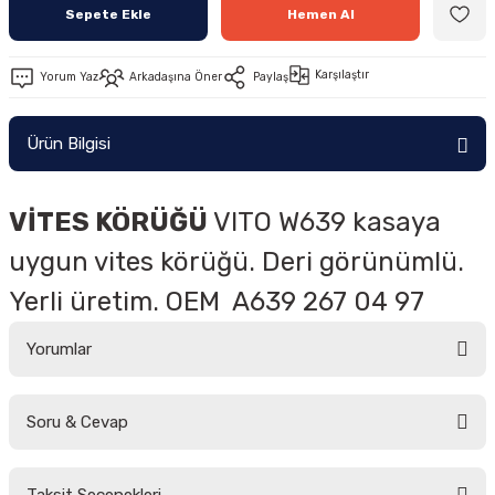
Sepete Ekle
Hemen Al
Karşılaştır
Yorum Yaz
Arkadaşına Öner
Paylaş
Ürün Bilgisi
VİTES KÖRÜĞÜ
VITO W639 kasaya
uygun vites körüğü. Deri görünümlü.
Yerli üretim. OEM A639 267 04 97
Yorumlar
Soru & Cevap
Bu ürüne ilk yorumu siz yapın!