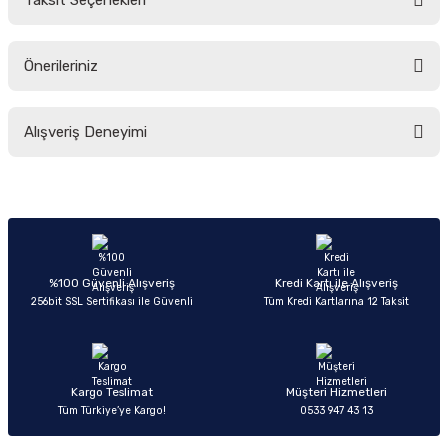
Taksit Seçenekleri
Yorum Yaz
Ürün hakkında henüz soru sorulmamış.
Önerileriniz
Soru Sor
Bu ürünün fiyat bilgisi, resim, ürün açıklamalarında ve diğer konularda
Alışveriş Deneyimi
yetersiz gördüğünüz noktaları öneri formunu kullanarak tarafımıza
iletebilirsiniz.
Görüş ve önerileriniz için teşekkür ederiz.
Sitemize ilk yorumu siz yapın!
Ürün resmi kalitesiz, bozuk veya görüntülenemiyor.
Ürün açıklamasında eksik bilgiler bulunuyor.
Deneyimini Paylaş
Ürün bilgilerinde hatalar bulunuyor.
%100 Güvenli Alışveriş
Kredi Kartı ile Alışveriş
256bit SSL Sertifikası ile Güvenli
Tüm Kredi Kartlarına 12 Taksit
Ürün fiyatı diğer sitelerden daha pahalı.
Bu ürüne benzer farklı alternatifler olmalı.
Kargo Teslimat
Müşteri Hizmetleri
Tüm Türkiye’ye Kargo!
0533 947 43 13