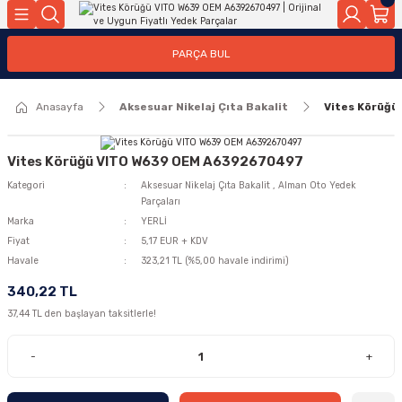
Geri Dön
Geri Dön
Geri Dön
Geri Dön
Geri Dön
Geri Dön
Geri Dön
Geri Dön
Geri Dön
PARÇA BUL
edek Parçaları
rçaları
orta
Yürür
tma Sistemleri
Yıkama
n
Motor Elektrik
Anasayfa
Aksesuar Nikelaj Çıta Bakalit
Vites Körüğ
kleri
r, Kollar
 Ön Arka
Ateşleme Buji Bobin Buji Kablosu
Camı
a
on
Alternatör Marş Motoru
Vites Körüğü VITO W639 OEM A6392670497
Kategori
Aksesuar Nikelaj Çıta Bakalit
,
Alman Oto Yedek
Parçaları
Marka
YERLİ
Fiyat
5,17 EUR + KDV
njektör, Yakıt Pompası, Yakıt Hatları
Havale
323,21 TL (%5,00 havale indirimi)
340,22 TL
37,44 TL den başlayan taksitlerle!
-
+