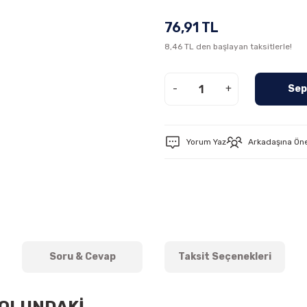
76,91 TL
8,46 TL den başlayan taksitlerle!
-
+
Sep
Yorum Yaz
Arkadaşına Ön
Soru & Cevap
Taksit Seçenekleri