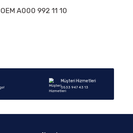
. OEM
A000 992 11 10
iletebilirsiniz.
Müşteri Hizmetleri
go!
0533 947 43 13