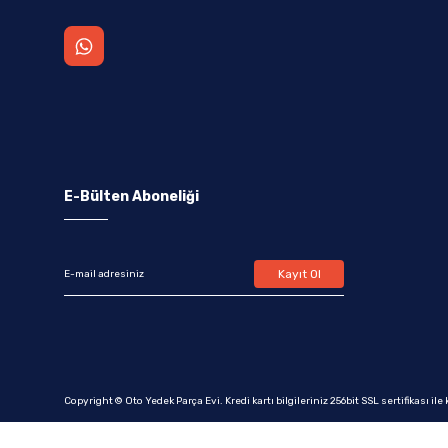
E-Bülten Aboneliği
Kayıt Ol
Copyright © Oto Yedek Parça Evi. Kredi kartı bilgileriniz 256bit SSL sertifikası il