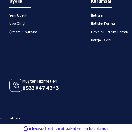
Üyelik
Kurumsal
Yeni Üyelik
İletişim
Üye Girişi
İletişim Formu
Şifremi Unuttum
Havale Bildirim Formu
Kargo Takibi
Müşteri Hizmetleri
0533 947 43 13
e korunmaktadır.
ile
ideasoft
e-