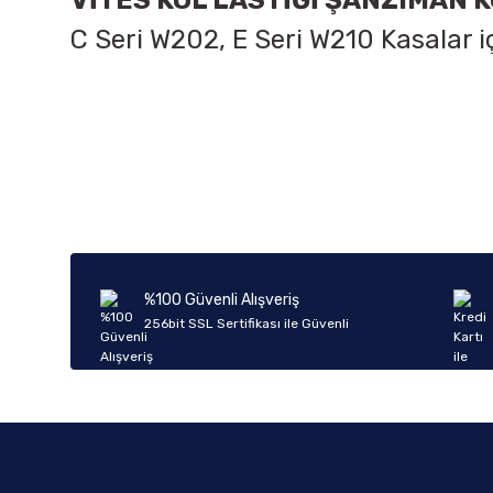
VİTES KOL LASTİĞİ ŞANZIMAN 
C Seri W202, E Seri W210 Kasalar
Bu ürünün fiyat bilgisi, resim, ürün açıklamalarında ve diğer k
Görüş ve önerileriniz için teşekkür ederiz.
Ürün resmi kalitesiz, bozuk veya görüntülenemiyor.
Ürün açıklamasında eksik bilgiler bulunuyor.
Ürün bilgilerinde hatalar bulunuyor.
%100 Güvenli Alışveriş
Ürün fiyatı diğer sitelerden daha pahalı.
256bit SSL Sertifikası ile Güvenli
Bu ürüne benzer farklı alternatifler olmalı.