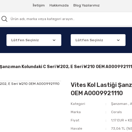
İletişim
Hakkımızda
Blog Yazılarımız
i Şanzıman Kolundaki C Seri W202, E Seri W210 OEM A00099211
Vites Kol Lastiği Şan
OEM A0009921110
Kategori
Şanzıman
,
A
Marka
Corals
Fiyat
1,17 EUR + K
Havale
73,06 TL (%5