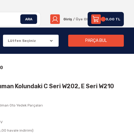
ARA
Giriş
/ Üye Ol
0,00 TL
PARÇA BUL
10
zıman Kolundaki C Seri W202, E Seri W210
lman Oto Yedek Parçaları
DV
,00 havale indirimi)