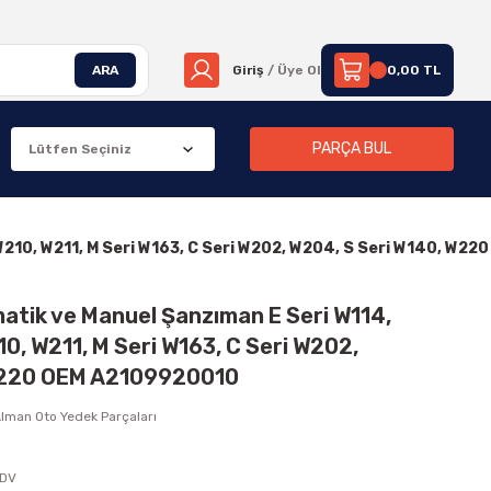
ARA
Giriş
/ Üye Ol
0,00 TL
PARÇA BUL
 W210, W211, M Seri W163, C Seri W202, W204, S Seri W140, W
matik ve Manuel Şanzıman E Seri W114,
0, W211, M Seri W163, C Seri W202,
W220 OEM A2109920010
lman Oto Yedek Parçaları
KDV