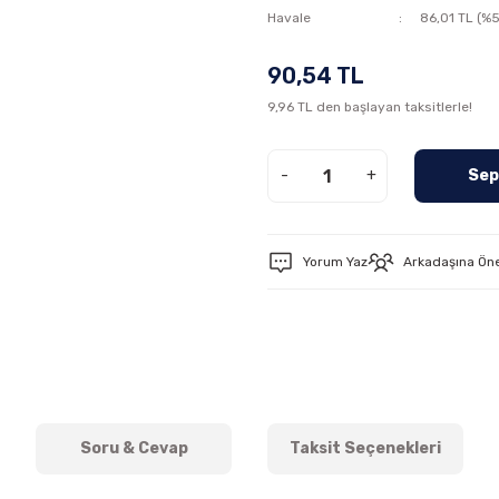
Havale
86,01 TL (%5
90,54 TL
9,96 TL den başlayan taksitlerle!
-
+
Sep
Yorum Yaz
Arkadaşına Ön
Soru & Cevap
Taksit Seçenekleri