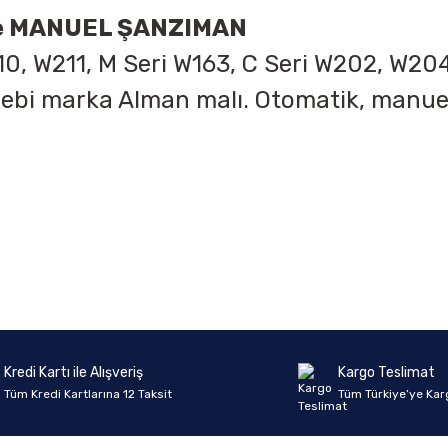
ve MANUEL ŞANZIMAN
10, W211, M Seri W163, C Seri W202, W204
i. Febi marka Alman malı. Otomatik, man
onularda yetersiz gördüğünüz noktaları öneri formunu kullanarak tarafımıza 
Ürün hakkında henüz soru sorulmamış.
Bu ürüne ilk yorumu siz yapın!
Sitemize ilk yorumu siz yapın!
Deneyimini Paylaş
Yorum Yaz
Soru Sor
Kredi Kartı ile Alışveriş
Kargo Teslimat
Tüm Kredi Kartlarına 12 Taksit
Tüm Türkiye’ye Kar