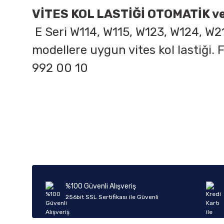
VİTES KOL LASTİĞİ OTOMATİK 
E Seri W114, W115, W123, W124, W2
modellere uygun vites kol lastiğ
992 00 10
Bu ürünün fiyat bilgisi, resim, ürün açıklamalarında ve diğer k
Görüş ve önerileriniz için teşekkür ederiz.
Ürün resmi kalitesiz, bozuk veya görüntülenemiyor.
Ürün açıklamasında eksik bilgiler bulunuyor.
Ürün bilgilerinde hatalar bulunuyor.
%100 Güvenli Alışveriş
Ürün fiyatı diğer sitelerden daha pahalı.
256bit SSL Sertifikası ile Güvenli
Bu ürüne benzer farklı alternatifler olmalı.