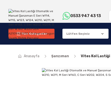
0533 947 43 13
Tüm Kategoriler
Anasayfa
Şanzıman
Vites Kol Lastiğ