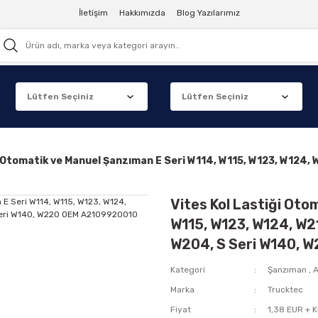
İletişim
Hakkımızda
Blog Yazılarımız
i Otomatik ve Manuel Şanzıman E Seri W114, W115, W123, W124,
Vites Kol Lastiği Oto
W115, W123, W124, W21
W204, S Seri W140, 
Kategori
Şanzıman
,
A
Marka
Trucktec
Fiyat
1,38 EUR + 