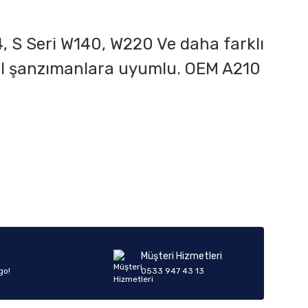
, S Seri W140, W220 Ve daha farklı
uel şanzımanlara uyumlu. OEM A210
iletebilirsiniz.
Müşteri Hizmetleri
go!
0533 947 43 13