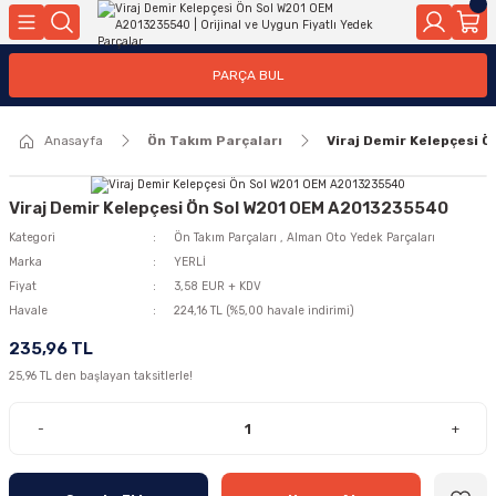
Geri Dön
Geri Dön
Geri Dön
Geri Dön
Geri Dön
Geri Dön
Geri Dön
Geri Dön
Geri Dön
PARÇA BUL
edek Parçaları
rçaları
orta
Yürür
tma Sistemleri
Yıkama
n
Motor Elektrik
Anasayfa
Ön Takım Parçaları
Viraj Demir Kelepçesi 
kleri
r, Kollar
 Ön Arka
Ateşleme Buji Bobin Buji Kablosu
Camı
a
on
Alternatör Marş Motoru
Viraj Demir Kelepçesi Ön Sol W201 OEM A2013235540
Kategori
Ön Takım Parçaları
,
Alman Oto Yedek Parçaları
Marka
YERLİ
Fiyat
3,58 EUR + KDV
njektör, Yakıt Pompası, Yakıt Hatları
Havale
224,16 TL (%5,00 havale indirimi)
235,96 TL
25,96 TL den başlayan taksitlerle!
-
+