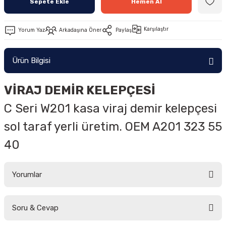
Sepete Ekle
Hemen Al
Karşılaştır
Yorum Yaz
Arkadaşına Öner
Paylaş
Ürün Bilgisi
VİRAJ DEMİR KELEPÇESİ
C Seri W201 kasa viraj demir kelepçesi
sol taraf yerli üretim. OEM A201 323 55
40
Yorumlar
Soru & Cevap
Bu ürüne ilk yorumu siz yapın!