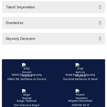
Taksit Seçenekleri
Yorum Yaz
Ürün hakkında henüz soru sorulmamış.
Önerileriniz
Soru Sor
Bu ürünün fiyat bilgisi, resim, ürün açıklamalarında ve diğer konularda
Alışveriş Deneyimi
yetersiz gördüğünüz noktaları öneri formunu kullanarak tarafımıza
iletebilirsiniz.
Görüş ve önerileriniz için teşekkür ederiz.
Sitemize ilk yorumu siz yapın!
Ürün resmi kalitesiz, bozuk veya görüntülenemiyor.
Ürün açıklamasında eksik bilgiler bulunuyor.
Deneyimini Paylaş
Ürün bilgilerinde hatalar bulunuyor.
%100 Güvenli Alışveriş
Kredi Kartı ile Alışveriş
256bit SSL Sertifikası ile Güvenli
Tüm Kredi Kartlarına 12 Taksit
Ürün fiyatı diğer sitelerden daha pahalı.
Bu ürüne benzer farklı alternatifler olmalı.
Kargo Teslimat
Müşteri Hizmetleri
Tüm Türkiye’ye Kargo!
0533 947 43 13