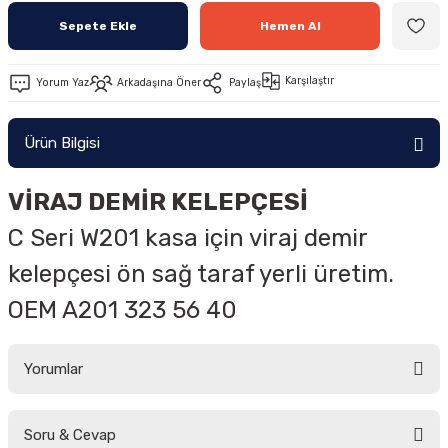
Sepete Ekle
Hemen Al
Karşılaştır
Yorum Yaz
Arkadaşına Öner
Paylaş
Ürün Bilgisi
VİRAJ DEMİR KELEPÇESİ
C Seri W201 kasa için viraj demir
kelepçesi ön sağ taraf yerli üretim.
OEM A201 323 56 40
Yorumlar
Soru & Cevap