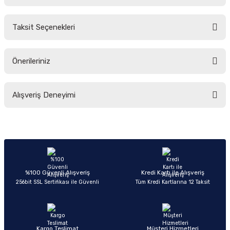
Bu ürüne ilk yorumu siz yapın!
Taksit Seçenekleri
Yorum Yaz
Ürün hakkında henüz soru sorulmamış.
Önerileriniz
Soru Sor
Bu ürünün fiyat bilgisi, resim, ürün açıklamalarında ve diğer konularda
Alışveriş Deneyimi
yetersiz gördüğünüz noktaları öneri formunu kullanarak tarafımıza
iletebilirsiniz.
Görüş ve önerileriniz için teşekkür ederiz.
Sitemize ilk yorumu siz yapın!
Ürün resmi kalitesiz, bozuk veya görüntülenemiyor.
Ürün açıklamasında eksik bilgiler bulunuyor.
Deneyimini Paylaş
Ürün bilgilerinde hatalar bulunuyor.
%100 Güvenli Alışveriş
Kredi Kartı ile Alışveriş
256bit SSL Sertifikası ile Güvenli
Tüm Kredi Kartlarına 12 Taksit
Ürün fiyatı diğer sitelerden daha pahalı.
Bu ürüne benzer farklı alternatifler olmalı.
Kargo Teslimat
Müşteri Hizmetleri