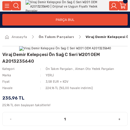
Geri Dön
Geri Dön
Geri Dön
Geri Dön
Geri Dön
Geri Dön
Geri Dön
Geri Dön
Geri Dön
PARÇA BUL
edek Parçaları
rçaları
orta
Yürür
tma Sistemleri
Yıkama
n
Motor Elektrik
Anasayfa
Ön Takım Parçaları
Viraj Demir Kelepçesi 
kleri
r, Kollar
 Ön Arka
Ateşleme Buji Bobin Buji Kablosu
Camı
a
on
Alternatör Marş Motoru
Viraj Demir Kelepçesi Ön Sağ C Seri W201 OEM
A2013235640
Kategori
Ön Takım Parçaları
,
Alman Oto Yedek Parçaları
Marka
YERLİ
njektör, Yakıt Pompası, Yakıt Hatları
Fiyat
3,58 EUR + KDV
Havale
224,16 TL (%5,00 havale indirimi)
235,96 TL
25,96 TL den başlayan taksitlerle!
-
+