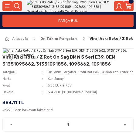
Geri Dön
Geri Dön
Geri Dön
Geri Dön
Geri Dön
Geri Dön
Geri Dön
Geri Dön
Geri Dön
PARÇA BUL
edek Parçaları
rçaları
orta
Yürür
tma Sistemleri
Yıkama
n
Motor Elektrik
Anasayfa
Ön Takım Parçaları
Viraj Askı Rotu / Z Ro
kleri
r, Kollar
 Ön Arka
Ateşleme Buji Bobin Buji Kablosu
Camı
a
on
Alternatör Marş Motoru
Viraj Askı Rotu / Z Rot Ön Sağ BMW 5 Seri E39, OEM
31351095662, 31351091856, 1095662, 1091856
Kategori
Ön Takım Parçaları
,
Rotil Rot Başı
,
Alman Oto Yedekleri
Marka
Yan Sanayi
njektör, Yakıt Pompası, Yakıt Hatları
Fiyat
5,83 EUR + KDV
Havale
364,91 TL (%5,00 havale indirimi)
384,11 TL
42,27 TL den başlayan taksitlerle!
-
+