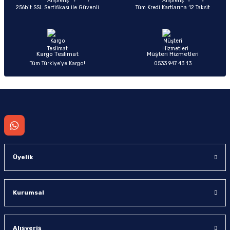
256bit SSL Sertifikası ile Güvenli
Tüm Kredi Kartlarına 12 Taksit
Ürün fiyatı diğer sitelerden daha pahalı.
Bu ürüne benzer farklı alternatifler olmalı.
Kargo Teslimat
Müşteri Hizmetleri
Tüm Türkiye’ye Kargo!
0533 947 43 13
Gönder
Üyelik
Kurumsal
Alışveriş