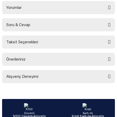
Yorumlar
Soru & Cevap
Bu ürüne ilk yorumu siz yapın!
Taksit Seçenekleri
Yorum Yaz
Ürün hakkında henüz soru sorulmamış.
Önerileriniz
Soru Sor
Bu ürünün fiyat bilgisi, resim, ürün açıklamalarında ve diğer konularda
Alışveriş Deneyimi
yetersiz gördüğünüz noktaları öneri formunu kullanarak tarafımıza
iletebilirsiniz.
Görüş ve önerileriniz için teşekkür ederiz.
Sitemize ilk yorumu siz yapın!
Ürün resmi kalitesiz, bozuk veya görüntülenemiyor.
Ürün açıklamasında eksik bilgiler bulunuyor.
Deneyimini Paylaş
Ürün bilgilerinde hatalar bulunuyor.
%100 Güvenli Alışveriş
Kredi Kartı ile Alışveriş