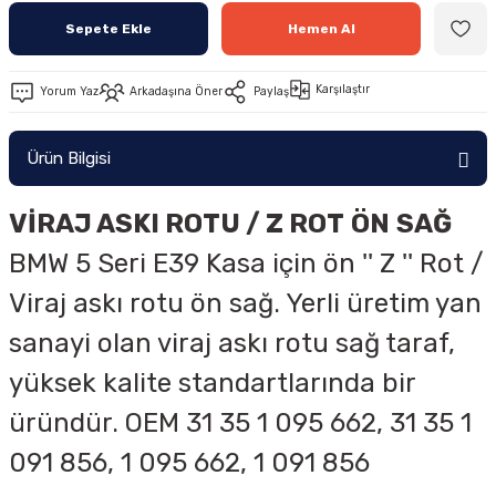
Sepete Ekle
Hemen Al
Karşılaştır
Yorum Yaz
Arkadaşına Öner
Paylaş
Ürün Bilgisi
VİRAJ ASKI ROTU / Z ROT
ÖN
SAĞ
BMW 5 Seri E39 Kasa için ön '' Z '' Rot /
Viraj askı rotu ön sağ. Yerli üretim yan
sanayi olan viraj askı rotu sağ taraf,
yüksek kalite standartlarında bir
üründür. OEM 31 35 1 095 662, 31 35 1
091 856, 1 095 662, 1 091 856