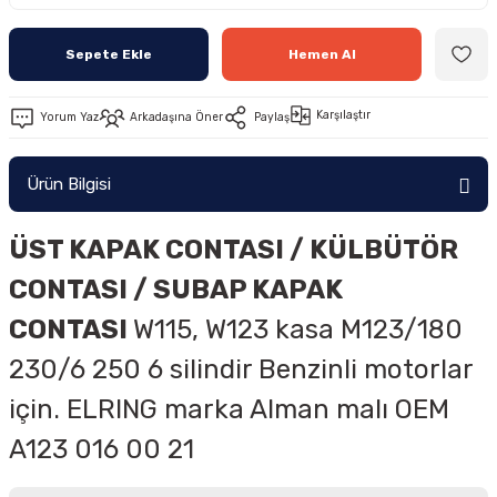
Sepete Ekle
Hemen Al
Karşılaştır
Yorum Yaz
Arkadaşına Öner
Paylaş
Ürün Bilgisi
ÜST KAPAK CONTASI / KÜLBÜTÖR
CONTASI / SUBAP KAPAK
CONTASI
W115, W123 kasa M123/180
230/6 250 6 silindir Benzinli motorlar
için. ELRING marka Alman malı OEM
A123 016 00 21