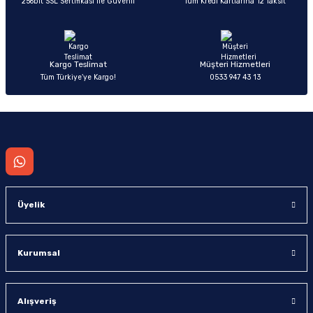
256bit SSL Sertifikası ile Güvenli
Tüm Kredi Kartlarına 12 Taksit
Ürün fiyatı diğer sitelerden daha pahalı.
Bu ürüne benzer farklı alternatifler olmalı.
Kargo Teslimat
Müşteri Hizmetleri
Tüm Türkiye’ye Kargo!
0533 947 43 13
Gönder
Üyelik
Kurumsal
Alışveriş