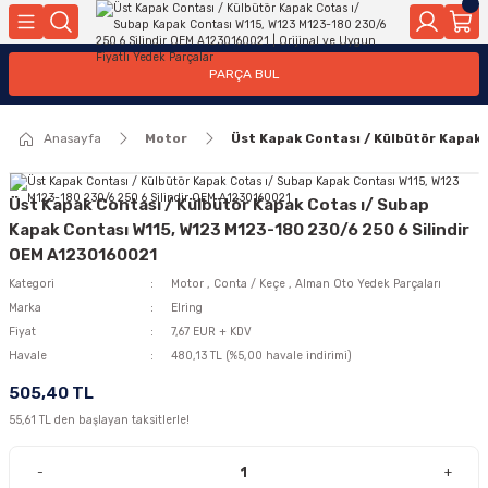
Geri Dön
Geri Dön
Geri Dön
Geri Dön
Geri Dön
Geri Dön
Geri Dön
Geri Dön
Geri Dön
PARÇA BUL
edek Parçaları
rçaları
orta
Yürür
tma Sistemleri
Yıkama
n
Motor Elektrik
Anasayfa
Motor
Üst Kapak Contası / Külbütör Kapak
kleri
r, Kollar
 Ön Arka
Ateşleme Buji Bobin Buji Kablosu
Camı
a
on
Alternatör Marş Motoru
Üst Kapak Contası / Külbütör Kapak Cotas ı/ Subap
Kapak Contası W115, W123 M123-180 230/6 250 6 Silindir
OEM A1230160021
Kategori
Motor
,
Conta / Keçe
,
Alman Oto Yedek Parçaları
njektör, Yakıt Pompası, Yakıt Hatları
Marka
Elring
Fiyat
7,67 EUR + KDV
Havale
480,13 TL (%5,00 havale indirimi)
505,40 TL
55,61 TL den başlayan taksitlerle!
-
+