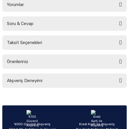
Yorumlar
Soru & Cevap
Bu ürüne ilk yorumu siz yapın!
Taksit Seçenekleri
Yorum Yaz
Ürün hakkında henüz soru sorulmamış.
Önerileriniz
Soru Sor
Bu ürünün fiyat bilgisi, resim, ürün açıklamalarında ve diğer konularda
Alışveriş Deneyimi
yetersiz gördüğünüz noktaları öneri formunu kullanarak tarafımıza
iletebilirsiniz.
Görüş ve önerileriniz için teşekkür ederiz.
Sitemize ilk yorumu siz yapın!
Ürün resmi kalitesiz, bozuk veya görüntülenemiyor.
Ürün açıklamasında eksik bilgiler bulunuyor.
Deneyimini Paylaş
Ürün bilgilerinde hatalar bulunuyor.
%100 Güvenli Alışveriş
Kredi Kartı ile Alışveriş