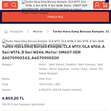
Geri Dön
Geri Dön
Geri Dön
Geri Dön
Geri Dön
Geri Dön
Geri Dön
Geri Dön
Geri Dön
PARÇA BUL
edek Parçaları
rçaları
orta
Yürür
tma Sistemleri
Yıkama
n
Motor Elektrik
Anasayfa
Motor
Turbo Hava Emiş Borusu Komple. CL
kleri
r, Kollar
 Ön Arka
Ateşleme Buji Bobin Buji Kablosu
Camı
a
on
Alternatör Marş Motoru
Turbo Hava Emiş Borusu Komple. CLA W117, GLA W156, A
Seri W176, B Seri W246, Motor: OM607 OEM
A6070900342, A6070900300
Kategori
Motor
,
Yakıt Sistemi, Enjektör, Yakıt Pompası, Yakıt
njektör, Yakıt Pompası, Yakıt Hatları
Hatları
,
Motor Soğutma
,
Conta / Keçe
,
Alman Oto
Yedek Parçaları
Marka
İthal Ürün
Fiyat
104,17 EUR + KDV
Havale
6.516,24 TL (%5,00 havale indirimi)
6.859,20 TL
754,74 TL den başlayan taksitlerle!