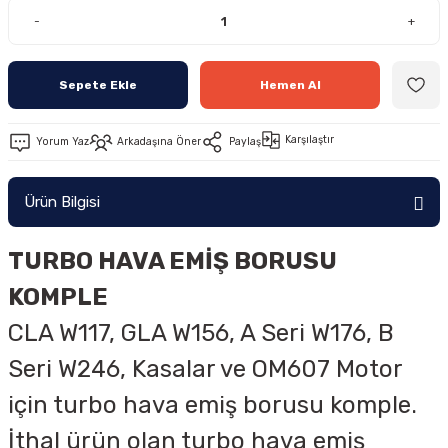
-
+
Sepete Ekle
Hemen Al
Karşılaştır
Yorum Yaz
Arkadaşına Öner
Paylaş
Ürün Bilgisi
TURBO HAVA EMİŞ BORUSU
KOMPLE
CLA W117, GLA W156, A Seri W176, B
Seri W246, Kasalar ve OM607 Motor
için turbo hava emiş borusu komple.
İthal ürün olan turbo hava emiş