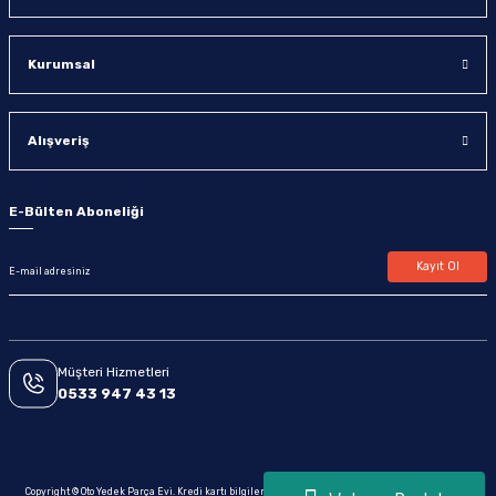
Kurumsal
Alışveriş
E-Bülten Aboneliği
Kayıt Ol
Müşteri Hizmetleri
0533 947 43 13
Copyright © Oto Yedek Parça Evi. Kredi kartı bilgileriniz 256bit SSL sertifikası ile korunmaktadır.