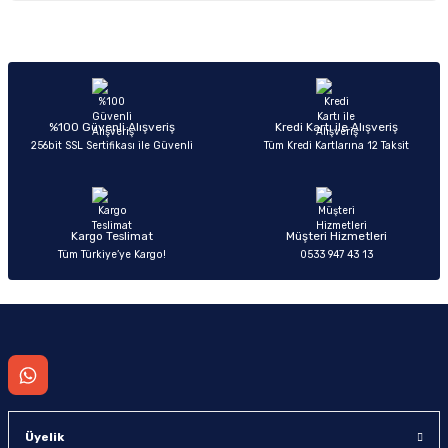
Görüş ve önerileriniz için teşekkür ederiz.
Sitemize ilk yorumu siz yapın!
Ürün resmi kalitesiz, bozuk veya görüntülenemiyor.
Ürün açıklamasında eksik bilgiler bulunuyor.
Deneyimini Paylaş
Ürün bilgilerinde hatalar bulunuyor.
%100 Güvenli Alışveriş
Kredi Kartı ile Alışveriş
256bit SSL Sertifikası ile Güvenli
Tüm Kredi Kartlarına 12 Taksit
Ürün fiyatı diğer sitelerden daha pahalı.
Bu ürüne benzer farklı alternatifler olmalı.
Kargo Teslimat
Müşteri Hizmetleri
Tüm Türkiye’ye Kargo!
0533 947 43 13
Gönder
Üyelik