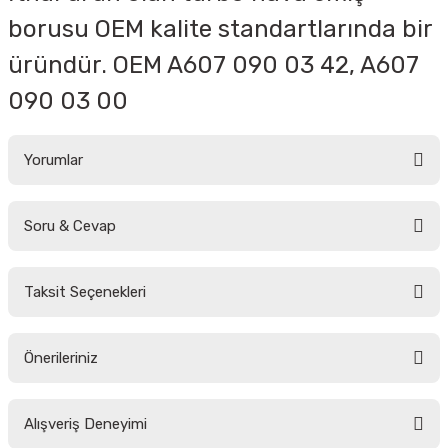
borusu OEM kalite standartlarında bir
üründür.
OEM
A607 090 03 42, A607
090 03 00
Yorumlar
Soru & Cevap
Bu ürüne ilk yorumu siz yapın!
Taksit Seçenekleri
Yorum Yaz
Ürün hakkında henüz soru sorulmamış.
Önerileriniz
Soru Sor
Bu ürünün fiyat bilgisi, resim, ürün açıklamalarında ve diğer konularda
Alışveriş Deneyimi
yetersiz gördüğünüz noktaları öneri formunu kullanarak tarafımıza
iletebilirsiniz.