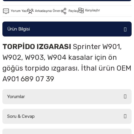
Karşılaştır
Yorum Yaz
Arkadaşına Öner
Paylaş
Ürün Bilgisi
TORPİDO IZGARASI
Sprinter W901,
W902, W903, W904 kasalar için ön
göğüs torpido ızgarası. İthal ürün OEM
A901 689 07 39
Yorumlar
Soru & Cevap
Bu ürüne ilk yorumu siz yapın!