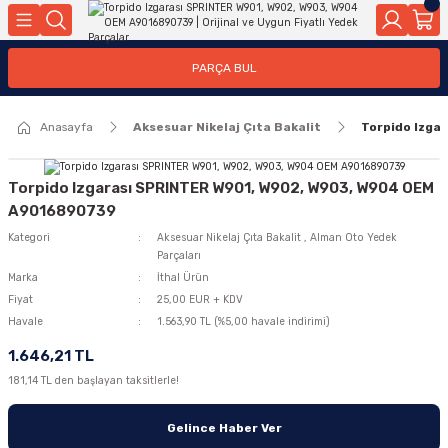
Geri Dön
Geri Dön
Geri Dön
Geri Dön
Geri Dön
Geri Dön
Geri Dön
Geri Dön
Geri Dön
PARÇA BUL
edek Parçaları
rçaları
orta
Yürür
tma Sistemleri
Yıkama
n
Motor Elektrik
Anasayfa
Aksesuar Nikelaj Çıta Bakalit
Torpido Izg
kleri
r, Kollar
 Ön Arka
Ateşleme Buji Bobin Buji Kablosu
Camı
a
on
Alternatör Marş Motoru
Torpido Izgarası SPRINTER W901, W902, W903, W904 OEM
A9016890739
Kategori
Aksesuar Nikelaj Çıta Bakalit
,
Alman Oto Yedek
Parçaları
njektör, Yakıt Pompası, Yakıt Hatları
Marka
İthal Ürün
Fiyat
25,00 EUR + KDV
Havale
1.563,90 TL (%5,00 havale indirimi)
1.646,21 TL
181,14 TL den başlayan taksitlerle!
Gelince Haber Ver