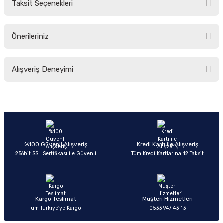
Taksit Seçenekleri
Yorum Yaz
Ürün hakkında henüz soru sorulmamış.
Önerileriniz
Soru Sor
Bu ürünün fiyat bilgisi, resim, ürün açıklamalarında ve diğer konularda
Alışveriş Deneyimi
yetersiz gördüğünüz noktaları öneri formunu kullanarak tarafımıza
iletebilirsiniz.
Görüş ve önerileriniz için teşekkür ederiz.
Sitemize ilk yorumu siz yapın!
Ürün resmi kalitesiz, bozuk veya görüntülenemiyor.
Ürün açıklamasında eksik bilgiler bulunuyor.
Deneyimini Paylaş
Ürün bilgilerinde hatalar bulunuyor.
%100 Güvenli Alışveriş
Kredi Kartı ile Alışveriş
256bit SSL Sertifikası ile Güvenli
Tüm Kredi Kartlarına 12 Taksit
Ürün fiyatı diğer sitelerden daha pahalı.
Bu ürüne benzer farklı alternatifler olmalı.
Kargo Teslimat
Müşteri Hizmetleri
Tüm Türkiye’ye Kargo!
0533 947 43 13