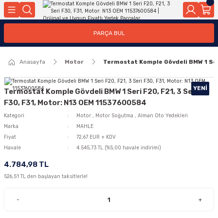
Geri Dön
Geri Dön
Geri Dön
Geri Dön
Geri Dön
Geri Dön
Geri Dön
Geri Dön
Geri Dön
PARÇA BUL
edek Parçaları
rçaları
orta
Yürür
tma Sistemleri
Yıkama
n
Motor Elektrik
Anasayfa
Motor
Termostat Komple Gövdeli BMW 1 Seri
kleri
r, Kollar
 Ön Arka
Ateşleme Buji Bobin Buji Kablosu
Camı
a
on
Alternatör Marş Motoru
YENI
Termostat Komple Gövdeli BMW 1 Seri F20, F21, 3 Seri
F30, F31, Motor: N13 OEM 11537600584
Kategori
Motor
,
Motor Soğutma
,
Alman Oto Yedekleri
Marka
MAHLE
njektör, Yakıt Pompası, Yakıt Hatları
Fiyat
72,67 EUR + KDV
Havale
4.545,73 TL (%5,00 havale indirimi)
4.784,98 TL
526,51 TL den başlayan taksitlerle!
-
+