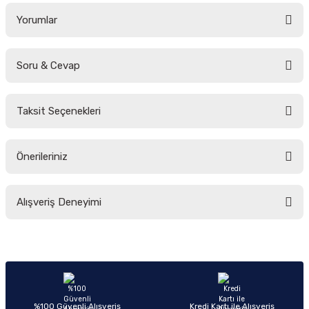
Yorumlar
Soru & Cevap
Bu ürüne ilk yorumu siz yapın!
Taksit Seçenekleri
Yorum Yaz
Ürün hakkında henüz soru sorulmamış.
Önerileriniz
Soru Sor
Bu ürünün fiyat bilgisi, resim, ürün açıklamalarında ve diğer konularda
Alışveriş Deneyimi
yetersiz gördüğünüz noktaları öneri formunu kullanarak tarafımıza
iletebilirsiniz.
Görüş ve önerileriniz için teşekkür ederiz.
Sitemize ilk yorumu siz yapın!
Ürün resmi kalitesiz, bozuk veya görüntülenemiyor.
Ürün açıklamasında eksik bilgiler bulunuyor.
Deneyimini Paylaş
Ürün bilgilerinde hatalar bulunuyor.
%100 Güvenli Alışveriş
Kredi Kartı ile Alışveriş