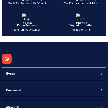
256bit SSL Sertifikası ile Güvenli
Tüm Kredi Kartlarına 12 Taksit
Ürün fiyatı diğer sitelerden daha pahalı.
Bu ürüne benzer farklı alternatifler olmalı.
Kargo Teslimat
Müşteri Hizmetleri
Tüm Türkiye’ye Kargo!
0533 947 43 13
Gönder
Üyelik
Kurumsal
Alışveriş