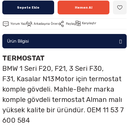
Sepete Ekle
Hemen Al
Karşılaştır
Yorum Yaz
Arkadaşına Öner
Paylaş
Ürün Bilgisi
TERMOSTAT
BMW
1 Seri F20, F21, 3 Seri F30,
F31,
Kasalar
N13
Motor için termostat
komple gövdeli. Mahle-Behr marka
komple gövdeli termostat Alman malı
yüksek kalite bir üründür.
OEM
11 53 7
600 584