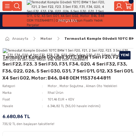
Geri Dön
Geri Dön
Geri Dön
Geri Dön
Geri Dön
Geri Dön
Geri Dön
Geri Dön
Geri Dön
PARÇA BUL
edek Parçaları
rçaları
orta
Yürür
tma Sistemleri
Yıkama
n
Motor Elektrik
Anasayfa
Motor
Termostat Komple Gövdeli 101'C BMW 1 
kleri
r, Kollar
 Ön Arka
Ateşleme Buji Bobin Buji Kablosu
Camı
a
on
Alternatör Marş Motoru
YENI
Termostat Komple Gövdeli 101'C BMW 1 Seri F20, F21, 2
Seri F22, F23. 3 Seri F30, F31, F34, G20, 4 Seri F32, F33,
F36, G22, G26, 5 Seri G30, G31, 7 Seri G11, G12, X3 Seri G01,
X4 Seri G02, Motor: B46, B48 OEM 11537644811
njektör, Yakıt Pompası, Yakıt Hatları
Kategori
Motor
,
Motor Soğutma
,
Alman Oto Yedekleri
Marka
İthal Ürün
Fiyat
101,46 EUR + KDV
Havale
6.346,82 TL (%5,00 havale indirimi)
6.680,86 TL
735,12 TL den başlayan taksitlerle!