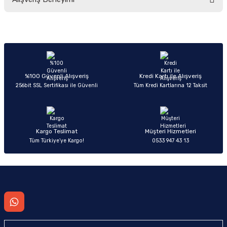
yetersiz gördüğünüz noktaları öneri formunu kullanarak tarafımıza
iletebilirsiniz.
Görüş ve önerileriniz için teşekkür ederiz.
Sitemize ilk yorumu siz yapın!
Ürün resmi kalitesiz, bozuk veya görüntülenemiyor.
Ürün açıklamasında eksik bilgiler bulunuyor.
Deneyimini Paylaş
Ürün bilgilerinde hatalar bulunuyor.
%100 Güvenli Alışveriş
Kredi Kartı ile Alışveriş
256bit SSL Sertifikası ile Güvenli
Tüm Kredi Kartlarına 12 Taksit
Ürün fiyatı diğer sitelerden daha pahalı.
Bu ürüne benzer farklı alternatifler olmalı.
Kargo Teslimat
Müşteri Hizmetleri
Tüm Türkiye’ye Kargo!
0533 947 43 13
Gönder