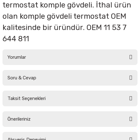
termostat komple gövdeli. İthal ürün
olan komple gövdeli termostat OEM
kalitesinde bir üründür.
OEM
11 53 7
644 811
Yorumlar
Soru & Cevap
Bu ürüne ilk yorumu siz yapın!
Taksit Seçenekleri
Yorum Yaz
Ürün hakkında henüz soru sorulmamış.
Önerileriniz
Soru Sor
Bu ürünün fiyat bilgisi, resim, ürün açıklamalarında ve diğer konularda
Alışveriş Deneyimi