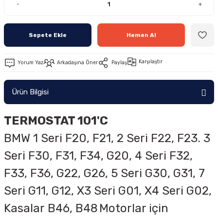
-
+
Sepete Ekle
Hemen Al
Karşılaştır
Yorum Yaz
Arkadaşına Öner
Paylaş
Ürün Bilgisi
TERMOSTAT 101'C
BMW
1 Seri F20, F21, 2 Seri F22, F23. 3
Seri F30, F31, F34, G20, 4 Seri F32,
F33, F36, G22, G26, 5 Seri G30, G31, 7
Seri G11, G12, X3 Seri G01, X4 Seri G02,
Kasalar
B46, B48
Motorlar için