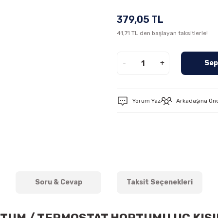
379,05 TL
41,71 TL den başlayan taksitlerle!
-
+
Sep
Yorum Yaz
Arkadaşına Ön
Soru & Cevap
Taksit Seçenekleri