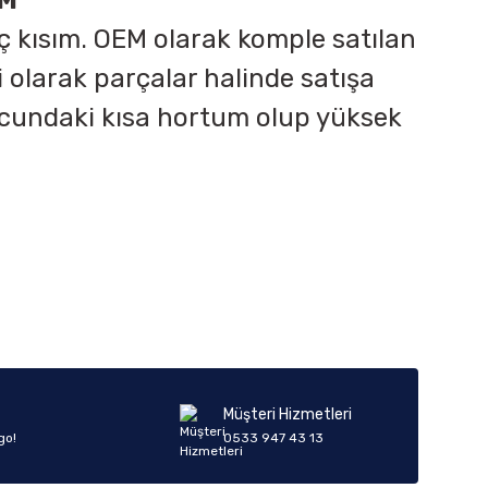
IM
 kısım. OEM olarak komple satılan
olarak parçalar halinde satışa
ucundaki kısa hortum olup yüksek
iletebilirsiniz.
Müşteri Hizmetleri
go!
0533 947 43 13