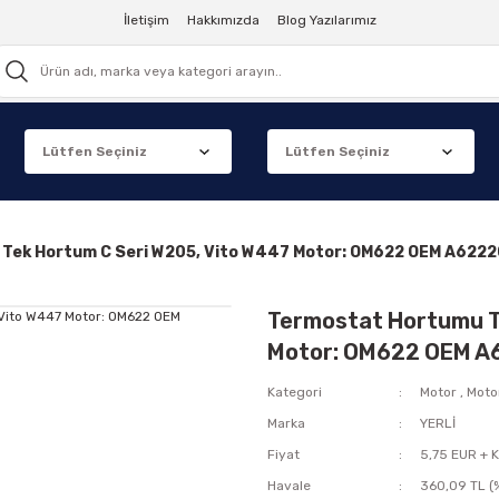
İletişim
Hakkımızda
Blog Yazılarımız
Tek Hortum C Seri W205, Vito W447 Motor: OM622 OEM A622
Termostat Hortumu T
Motor: OM622 OEM A
Kategori
Motor
,
Moto
Marka
YERLİ
Fiyat
5,75 EUR + 
Havale
360,09 TL (%