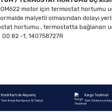
TUM / TERMOSTAT HORTUMU UÇ KIS
e OM622 motor için termostat hortumu uç
malde malyetli olmasından dolayı yerli 
rmostat hortumu , termostatta bağlanan 
00 82 -1, 140758727R
onularda yetersiz gördüğünüz noktaları öneri formunu kullanarak tarafımıza 
Ürün hakkında henüz soru sorulmamış.
Bu ürüne ilk yorumu siz yapın!
Sitemize ilk yorumu siz yapın!
Deneyimini Paylaş
Yorum Yaz
Soru Sor
Kredi Kartı ile Alışveriş
Kargo Teslimat
Tüm Kredi Kartlarına 12 Taksit
Tüm Türkiye’ye Kar