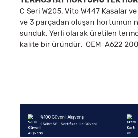
TERMOSTAT HORTUMU TEK HOR
C Seri W205, Vito W447 Kasalar v
ve 3 parçadan oluşan hortumun nor
sunduk. Yerli olarak üretilen te
kalite bir üründür. OEM
A622 200 
Bu ürünün fiyat bilgisi, resim, ürün açıklamalarında ve diğer k
Görüş ve önerileriniz için teşekkür ederiz.
Ürün resmi kalitesiz, bozuk veya görüntülenemiyor.
Ürün açıklamasında eksik bilgiler bulunuyor.
Ürün bilgilerinde hatalar bulunuyor.
%100 Güvenli Alışveriş
Ürün fiyatı diğer sitelerden daha pahalı.
256bit SSL Sertifikası ile Güvenli
Bu ürüne benzer farklı alternatifler olmalı.