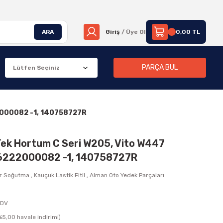
ARA
Giriş
/ Üye Ol
0,00 TL
PARÇA BUL
2000082 -1, 140758727R
ek Hortum C Seri W205, Vito W447
6222000082 -1, 140758727R
r Soğutma
,
Kauçuk Lastik Fitil
,
Alman Oto Yedek Parçaları
KDV
5,00 havale indirimi)