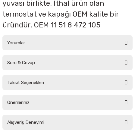
yuvası birlikte. İthal ürün olan
termostat ve kapağı OEM kalite bir
üründür.
OEM
11 51 8 472 105
Yorumlar
Soru & Cevap
Bu ürüne ilk yorumu siz yapın!
Taksit Seçenekleri
Yorum Yaz
Ürün hakkında henüz soru sorulmamış.
Önerileriniz
Soru Sor
Bu ürünün fiyat bilgisi, resim, ürün açıklamalarında ve diğer konularda
Alışveriş Deneyimi
yetersiz gördüğünüz noktaları öneri formunu kullanarak tarafımıza
iletebilirsiniz.
Görüş ve önerileriniz için teşekkür ederiz.