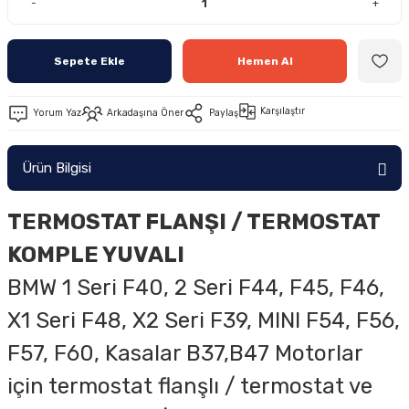
-
+
Sepete Ekle
Hemen Al
Karşılaştır
Yorum Yaz
Arkadaşına Öner
Paylaş
Ürün Bilgisi
TERMOSTAT FLANŞI / TERMOSTAT
KOMPLE YUVALI
BMW 1 Seri F40, 2 Seri F44, F45, F46,
X1 Seri F48, X2 Seri F39, MINI F54, F56,
F57, F60, Kasalar
B37,B47 Motorlar
için termostat flanşlı / termostat ve