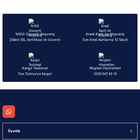
Sitemize ilk yorumu siz yapın!
Ürün resmi kalitesiz, bozuk veya görüntülenemiyor.
Ürün açıklamasında eksik bilgiler bulunuyor.
Deneyimini Paylaş
Ürün bilgilerinde hatalar bulunuyor.
%100 Güvenli Alışveriş
Kredi Kartı ile Alışveriş
256bit SSL Sertifikası ile Güvenli
Tüm Kredi Kartlarına 12 Taksit
Ürün fiyatı diğer sitelerden daha pahalı.
Bu ürüne benzer farklı alternatifler olmalı.
Kargo Teslimat
Müşteri Hizmetleri
Tüm Türkiye’ye Kargo!
0533 947 43 13
Gönder
Üyelik