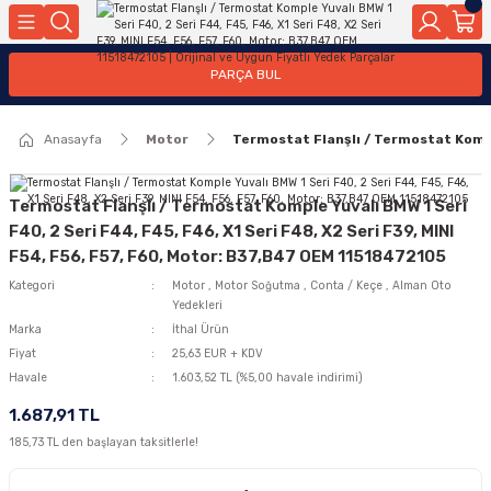
Geri Dön
Geri Dön
Geri Dön
Geri Dön
Geri Dön
Geri Dön
Geri Dön
Geri Dön
Geri Dön
PARÇA BUL
edek Parçaları
rçaları
orta
Yürür
tma Sistemleri
Yıkama
n
Motor Elektrik
Anasayfa
Motor
Termostat Flanşlı / Termostat Komple
kleri
r, Kollar
 Ön Arka
Ateşleme Buji Bobin Buji Kablosu
Camı
a
on
Alternatör Marş Motoru
Termostat Flanşlı / Termostat Komple Yuvalı BMW 1 Seri
F40, 2 Seri F44, F45, F46, X1 Seri F48, X2 Seri F39, MINI
F54, F56, F57, F60, Motor: B37,B47 OEM 11518472105
Kategori
Motor
,
Motor Soğutma
,
Conta / Keçe
,
Alman Oto
njektör, Yakıt Pompası, Yakıt Hatları
Yedekleri
Marka
İthal Ürün
Fiyat
25,63 EUR + KDV
Havale
1.603,52 TL (%5,00 havale indirimi)
1.687,91 TL
185,73 TL den başlayan taksitlerle!