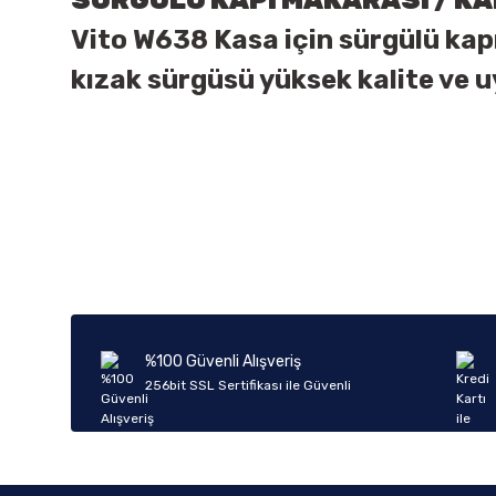
SÜRGÜLÜ KAPI MAKARASI /
KA
Vito W638 Kasa için sürgülü kapı
kızak sürgüsü yüksek kalite ve 
Bu ürünün fiyat bilgisi, resim, ürün açıklamalarında ve diğer k
Görüş ve önerileriniz için teşekkür ederiz.
Ürün resmi kalitesiz, bozuk veya görüntülenemiyor.
Ürün açıklamasında eksik bilgiler bulunuyor.
Ürün bilgilerinde hatalar bulunuyor.
%100 Güvenli Alışveriş
Ürün fiyatı diğer sitelerden daha pahalı.
256bit SSL Sertifikası ile Güvenli
Bu ürüne benzer farklı alternatifler olmalı.