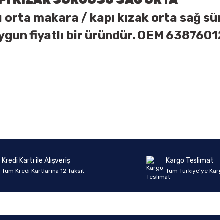
PI KIZAK SÜRGÜSÜ SAĞ
ORTA
 orta makara / kapı kızak orta sağ sür
uygun fiyatlı bir üründür. OEM 638760
onularda yetersiz gördüğünüz noktaları öneri formunu kullanarak tarafımıza 
Ürün hakkında henüz soru sorulmamış.
Bu ürüne ilk yorumu siz yapın!
Sitemize ilk yorumu siz yapın!
Deneyimini Paylaş
Yorum Yaz
Soru Sor
Kredi Kartı ile Alışveriş
Kargo Teslimat
Tüm Kredi Kartlarına 12 Taksit
Tüm Türkiye’ye Kar