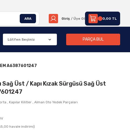
ARA
Giriş
/ Üye Ol
0,00 TL
PARÇA BUL
8 OEM A6387601247
 Sağ Üst / Kapı Kızak Sürgüsü Sağ Üst
7601247
orta
,
Kapılar Kilitler
,
Alman Oto Yedek Parçaları
DV
5,00 havale indirimi)