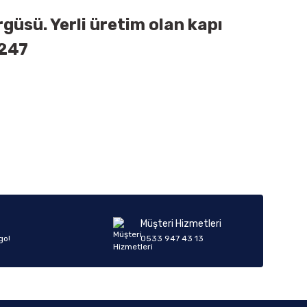
güsü. Yerli üretim olan kapı
1247
iletebilirsiniz.
Müşteri Hizmetleri
go!
0533 947 43 13