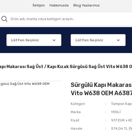
İletişim
Hakkımızda
Blog Yazılarımız
apı Makarası Sağ Üst / Kapı Kızak Sürgüsü Sağ Üst Vito W63
Sürgülü Kapı Makarası
Vito W638 OEM A638
Kategori
Tampon Kap
Marka
YERLİ
Fiyat
9,17 EUR + K
Havale
574,06 TL (%