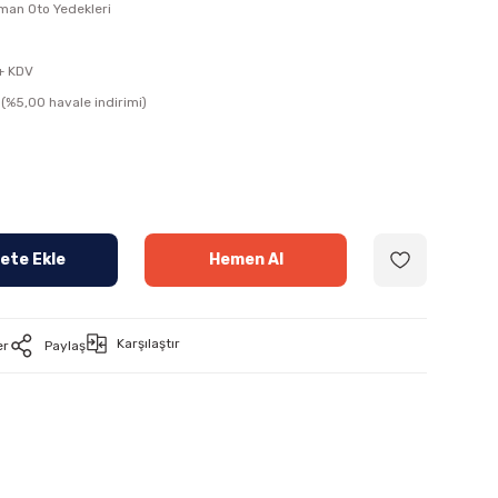
man Oto Yedekleri
+ KDV
(%5,00 havale indirimi)
ete Ekle
Hemen Al
Karşılaştır
er
Paylaş