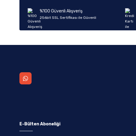
Ürün bilgilerinde hatalar bulunuyor.
%100 Güvenli Alışveriş
Ürün fiyatı diğer sitelerden daha pahalı.
256bit SSL Sertifikası ile Güvenli
Bu ürüne benzer farklı alternatifler olmalı.
E-Bülten Aboneliği