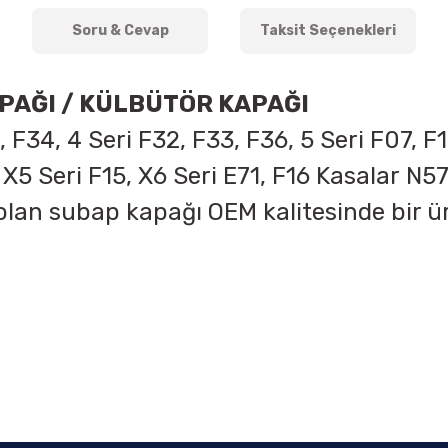
Soru & Cevap
Taksit Seçenekleri
PAĞI / KÜLBÜTÖR KAPAĞI
F34, 4 Seri F32, F33, F36, 5 Seri F07, F10
 X5 Seri F15, X6 Seri E71, F16 Kasalar
N57
olan subap kapağı OEM kalitesinde bir 
onularda yetersiz gördüğünüz noktaları öneri formunu kullanarak tarafımıza 
Ürün hakkında henüz soru sorulmamış.
Bu ürüne ilk yorumu siz yapın!
Sitemize ilk yorumu siz yapın!
Deneyimini Paylaş
Yorum Yaz
Soru Sor