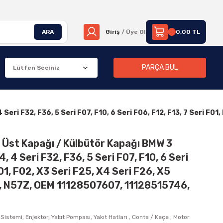
ARA
Giriş
/ Üye Ol
0,00 TL
PARÇA BUL
 Seri F32, F36, 5 Seri F07, F10, 6 Seri F06, F12, F13, 7 Seri F
 Üst Kapağı / Külbütör Kapağı BMW 3
, 4 Seri F32, F36, 5 Seri F07, F10, 6 Seri
F01, F02, X3 Seri F25, X4 Seri F26, X5
S, N57Z, OEM 11128507607, 11128515746,
 Sistemi, Enjektör, Yakıt Pompası, Yakıt Hatları
,
Conta / Keçe
,
Motor