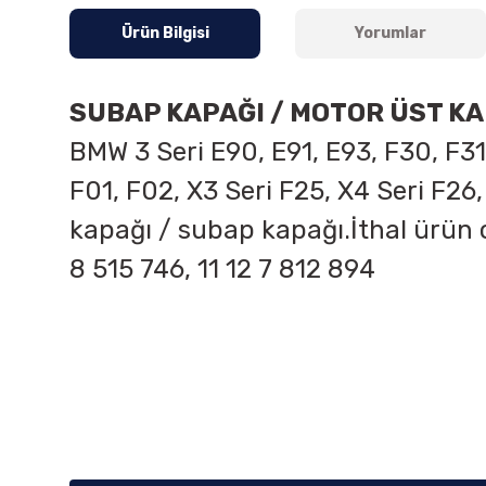
Ürün Bilgisi
Yorumlar
SUBAP KAPAĞI / MOTOR ÜST KA
BMW 3 Seri E90, E91, E93, F30, F31, 
F01, F02, X3 Seri F25, X4 Seri F26,
kapağı / subap kapağı.İthal ürün 
8 515 746, 11 12 7 812 894
Bu ürünün fiyat bilgisi, resim, ürün açıklamalarında ve diğer k
Görüş ve önerileriniz için teşekkür ederiz.
Ürün resmi kalitesiz, bozuk veya görüntülenemiyor.
Ürün açıklamasında eksik bilgiler bulunuyor.