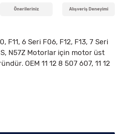
Önerileriniz
Alışveriş Deneyimi
, F11, 6 Seri F06, F12, F13, 7 Seri
S, N57Z
Motorlar için motor üst
üründür. OEM
11 12 8 507 607, 11 12
iletebilirsiniz.