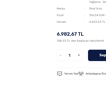
Yağlama
,
Al
Marka
İthal Ürün
Fiyat
106,04 EUR 
Havale
6.633,53 TL 
6.982,67 TL
768,33 TL den başlayan taksitlerle!
-
+
Sep
Yorum Yaz
Arkadaşına Ön