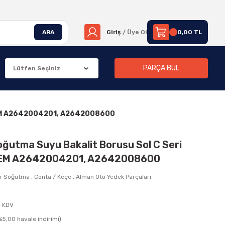
ARA
Giriş
/ Üye Ol
0,00 TL
PARÇA BUL
 OEM A2642004201, A2642008600
oğutma Suyu Bakalit Borusu Sol C Seri
OEM A2642004201, A2642008600
r Soğutma
,
Conta / Keçe
,
Alman Oto Yedek Parçaları
+ KDV
(%5,00 havale indirimi)