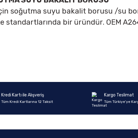
ĞUTMA SUYU BAKALİT BORUSU
in soğutma suyu bakalit borusu /su boru
e standartlarında bir üründür. OEM A2
onularda yetersiz gördüğünüz noktaları öneri formunu kullanarak tarafımıza 
Ürün hakkında henüz soru sorulmamış.
Bu ürüne ilk yorumu siz yapın!
Sitemize ilk yorumu siz yapın!
Deneyimini Paylaş
Yorum Yaz
Soru Sor
Kredi Kartı ile Alışveriş
Kargo Teslimat
Tüm Kredi Kartlarına 12 Taksit
Tüm Türkiye’ye Kar