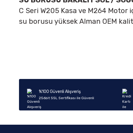
SU BORUSU BAKALİT SOL / SO
C Seri W205 Kasa ve M264 Motor iç
su borusu yüksek Alman OEM kalit
Bu ürünün fiyat bilgisi, resim, ürün açıklamalarında ve diğer k
Görüş ve önerileriniz için teşekkür ederiz.
Ürün resmi kalitesiz, bozuk veya görüntülenemiyor.
Ürün açıklamasında eksik bilgiler bulunuyor.
Ürün bilgilerinde hatalar bulunuyor.
%100 Güvenli Alışveriş
Ürün fiyatı diğer sitelerden daha pahalı.
256bit SSL Sertifikası ile Güvenli
Bu ürüne benzer farklı alternatifler olmalı.