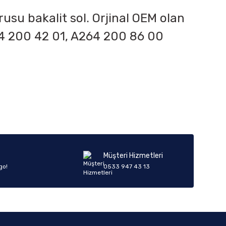
su bakalit sol. Orjinal OEM olan
64 200 42 01, A264 200 86 00
iletebilirsiniz.
Müşteri Hizmetleri
go!
0533 947 43 13