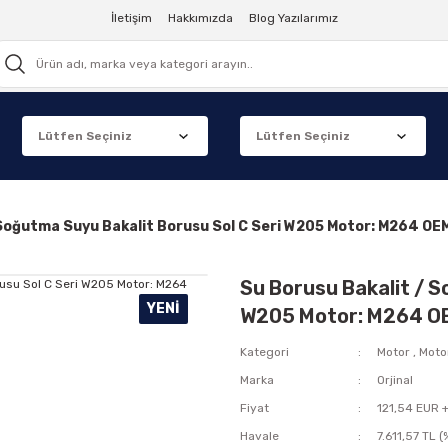
İletişim
Hakkımızda
Blog Yazılarımız
/ Soğutma Suyu Bakalit Borusu Sol C Seri W205 Motor: M264
Su Borusu Bakalit / S
YENI
W205 Motor: M264 
Kategori
Motor
,
Moto
Marka
Orjinal
Fiyat
121,54 EUR 
Havale
7.611,57 TL 