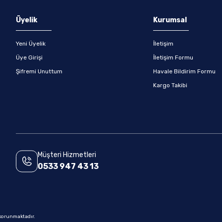
Gönder
Üyelik
Kurumsal
Yeni Üyelik
İletişim
Üye Girişi
İletişim Formu
Şifremi Unuttum
Havale Bildirim Formu
Kargo Takibi
Müşteri Hizmetleri
0533 947 43 13
e korunmaktadır.