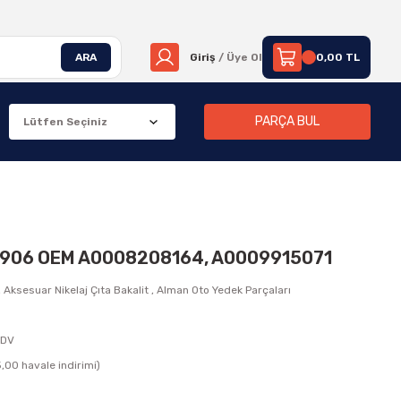
ARA
Giriş
/ Üye Ol
0,00 TL
PARÇA BUL
r W906 OEM A0008208164, A0009915071
,
Aksesuar Nikelaj Çıta Bakalit
,
Alman Oto Yedek Parçaları
KDV
,00 havale indirimi)