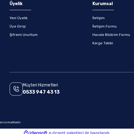
Gönder
Üyelik
Kurumsal
Yeni Üyelik
İletişim
Üye Girişi
İletişim Formu
Şifremi Unuttum
Havale Bildirim Formu
Kargo Takibi
Müşteri Hizmetleri
0533 947 43 13
e korunmaktadır.
ile
ideasoft
e-