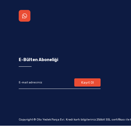
E-Bülten Aboneliği
Kayıt Ol
Copyright © Oto Yedek Parça Evi. Kredi kartı bilgileriniz 256bit SSL sertifikası il