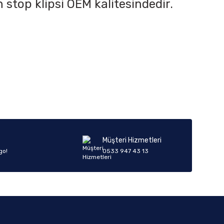
 stop klipsi OEM kalitesindedir.
iletebilirsiniz.
Müşteri Hizmetleri
go!
0533 947 43 13