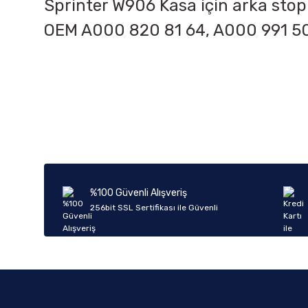
Sprinter W906 Kasa için arka stop 
OEM A000 820 81 64, A000 991 50
Bu ürünün fiyat bilgisi, resim, ürün açıklamalarında ve diğer k
Görüş ve önerileriniz için teşekkür ederiz.
Ürün resmi kalitesiz, bozuk veya görüntülenemiyor.
Ürün açıklamasında eksik bilgiler bulunuyor.
Ürün bilgilerinde hatalar bulunuyor.
%100 Güvenli Alışveriş
Ürün fiyatı diğer sitelerden daha pahalı.
256bit SSL Sertifikası ile Güvenli
Bu ürüne benzer farklı alternatifler olmalı.