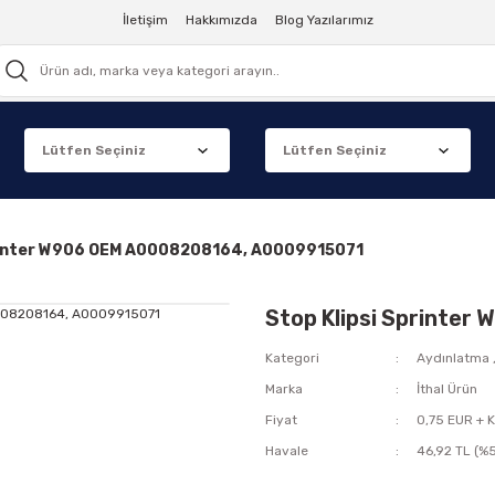
İletişim
Hakkımızda
Blog Yazılarımız
printer W906 OEM A0008208164, A0009915071
Stop Klipsi Sprinte
Kategori
Aydınlatma
Marka
İthal Ürün
Fiyat
0,75 EUR + 
Havale
46,92 TL (%5