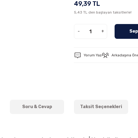
49,39 TL
5,43 TL den başlayan taksitlerle!
-
+
Sep
Yorum Yaz
Arkadaşına Ön
Soru & Cevap
Taksit Seçenekleri