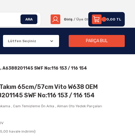
ARA
Giriş
/ Üye Ol
0,00 TL
PARÇA BUL
 A6388201145 SWF No:116 153 / 116 154
n Takım 65cm/57cm Vito W638 OEM
01145 SWF No:116 153 / 116 154
Yıkama
,
Cam Temizleme Ön Arka
,
Alman Oto Yedek Parçaları
KDV
5,00 havale indirimi)