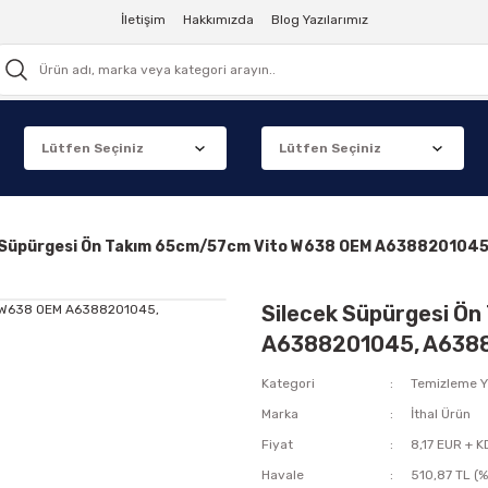
İletişim
Hakkımızda
Blog Yazılarımız
 Süpürgesi Ön Takım 65cm/57cm Vito W638 OEM A6388201045,
Silecek Süpürgesi Ö
A6388201045, A63882
Kategori
Temizleme 
Marka
İthal Ürün
Fiyat
8,17 EUR + 
Havale
510,87 TL (%