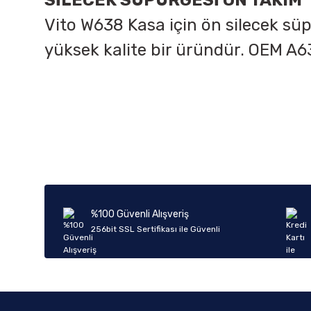
SİLECEK SÜPÜRGESİ ÖN TAKIM
Vito W638 Kasa için ön silecek sü
yüksek kalite bir üründür. OEM
A6
Bu ürünün fiyat bilgisi, resim, ürün açıklamalarında ve diğer k
Görüş ve önerileriniz için teşekkür ederiz.
Ürün resmi kalitesiz, bozuk veya görüntülenemiyor.
Ürün açıklamasında eksik bilgiler bulunuyor.
Ürün bilgilerinde hatalar bulunuyor.
%100 Güvenli Alışveriş
Ürün fiyatı diğer sitelerden daha pahalı.
256bit SSL Sertifikası ile Güvenli
Bu ürüne benzer farklı alternatifler olmalı.