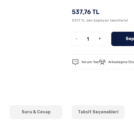
537,76 TL
59,17 TL den başlayan taksitlerle!
-
+
Sep
Yorum Yaz
Arkadaşına Ön
Soru & Cevap
Taksit Seçenekleri