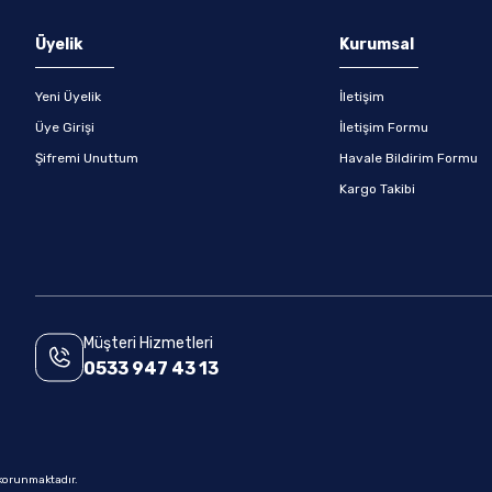
Gönder
Üyelik
Kurumsal
Yeni Üyelik
İletişim
Üye Girişi
İletişim Formu
Şifremi Unuttum
Havale Bildirim Formu
Kargo Takibi
Müşteri Hizmetleri
0533 947 43 13
e korunmaktadır.