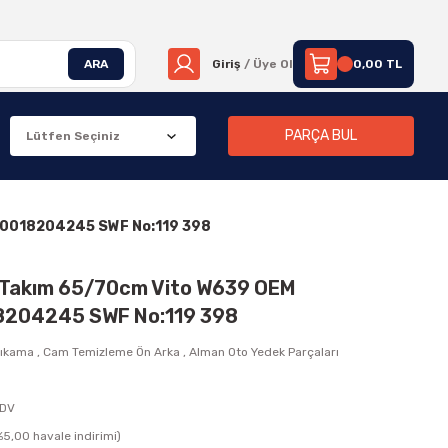
ARA
Giriş
/ Üye Ol
0,00 TL
PARÇA BUL
A0018204245 SWF No:119 398
n Takım 65/70cm Vito W639 OEM
204245 SWF No:119 398
Yıkama
,
Cam Temizleme Ön Arka
,
Alman Oto Yedek Parçaları
KDV
5,00 havale indirimi)