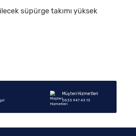
silecek süpürge takımı yüksek
iletebilirsiniz.
Müşteri Hizmetleri
go!
0533 947 43 13