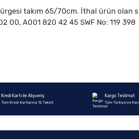
pürgesi takım 65/70cm. İthal ürün olan 
02 00, A001 820 42 45
SWF No: 119 398
onularda yetersiz gördüğünüz noktaları öneri formunu kullanarak tarafımıza 
Ürün hakkında henüz soru sorulmamış.
Bu ürüne ilk yorumu siz yapın!
Sitemize ilk yorumu siz yapın!
Deneyimini Paylaş
Yorum Yaz
Soru Sor
Kredi Kartı ile Alışveriş
Kargo Teslimat
Tüm Kredi Kartlarına 12 Taksit
Tüm Türkiye’ye Kar