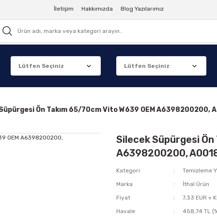
İletişim
Hakkımızda
Blog Yazılarımız
 Süpürgesi Ön Takım 65/70cm Vito W639 OEM A6398200200, 
Silecek Süpürgesi Ö
A6398200200, A0018
Kategori
Temizleme 
Marka
İthal Ürün
Fiyat
7,33 EUR + 
Havale
458,74 TL (%