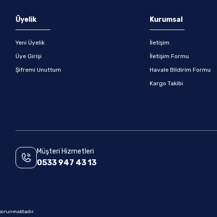
Gönder
Üyelik
Kurumsal
Yeni Üyelik
İletişim
Üye Girişi
İletişim Formu
Şifremi Unuttum
Havale Bildirim Formu
Kargo Takibi
Müşteri Hizmetleri
0533 947 43 13
e korunmaktadır.