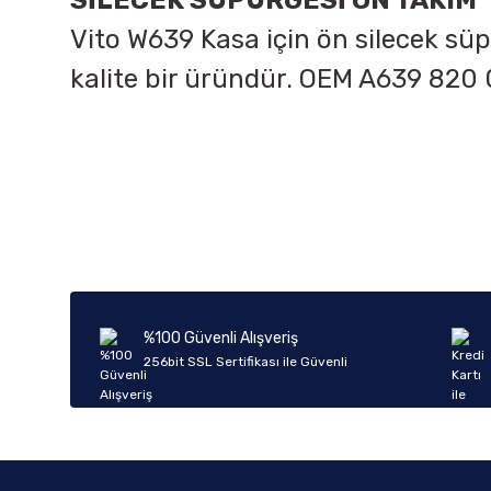
SİLECEK SÜPÜRGESİ ÖN TAKIM
Vito W639 Kasa için ön silecek sü
kalite bir üründür. OEM
A639 820 
Bu ürünün fiyat bilgisi, resim, ürün açıklamalarında ve diğer k
Görüş ve önerileriniz için teşekkür ederiz.
Ürün resmi kalitesiz, bozuk veya görüntülenemiyor.
Ürün açıklamasında eksik bilgiler bulunuyor.
Ürün bilgilerinde hatalar bulunuyor.
%100 Güvenli Alışveriş
Ürün fiyatı diğer sitelerden daha pahalı.
256bit SSL Sertifikası ile Güvenli
Bu ürüne benzer farklı alternatifler olmalı.