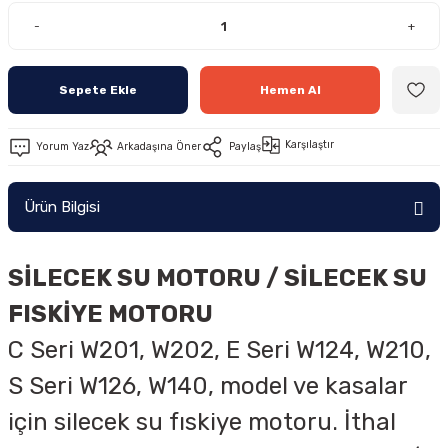
-
+
Sepete Ekle
Hemen Al
Karşılaştır
Yorum Yaz
Arkadaşına Öner
Paylaş
Ürün Bilgisi
SİLECEK SU MOTORU / SİLECEK SU
FISKİYE MOTORU
C Seri W201, W202, E Seri W124, W210,
S Seri W126, W140, model ve kasalar
için silecek su fıskiye motoru. İthal