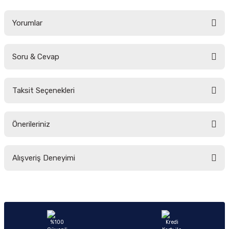
Yorumlar
Soru & Cevap
Bu ürüne ilk yorumu siz yapın!
Taksit Seçenekleri
Yorum Yaz
Ürün hakkında henüz soru sorulmamış.
Önerileriniz
Soru Sor
Bu ürünün fiyat bilgisi, resim, ürün açıklamalarında ve diğer konularda
Alışveriş Deneyimi
yetersiz gördüğünüz noktaları öneri formunu kullanarak tarafımıza
iletebilirsiniz.
Görüş ve önerileriniz için teşekkür ederiz.
Sitemize ilk yorumu siz yapın!
Ürün resmi kalitesiz, bozuk veya görüntülenemiyor.
Ürün açıklamasında eksik bilgiler bulunuyor.