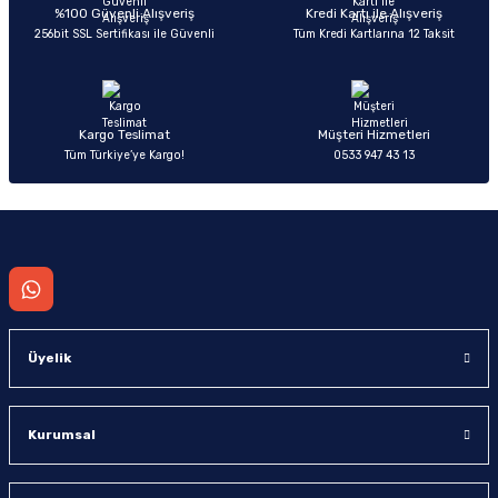
Deneyimini Paylaş
Ürün bilgilerinde hatalar bulunuyor.
%100 Güvenli Alışveriş
Kredi Kartı ile Alışveriş
256bit SSL Sertifikası ile Güvenli
Tüm Kredi Kartlarına 12 Taksit
Ürün fiyatı diğer sitelerden daha pahalı.
Bu ürüne benzer farklı alternatifler olmalı.
Kargo Teslimat
Müşteri Hizmetleri
Tüm Türkiye’ye Kargo!
0533 947 43 13
Gönder
Üyelik
Kurumsal