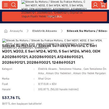
Geri Dön
Geri Dön
Geri Dön
Geri Dön
Geri Dön
Geri Dön
Geri Dön
Geri Dön
Geri Dön
PARÇA BUL
edek Parçaları
rçaları
orta
Yürür
tma Sistemleri
Yıkama
n
Motor Elektrik
Anasayfa
Elektrik Aksamı
Silecek Su Motoru / Silec
kleri
r, Kollar
 Ön Arka
Ateşleme Buji Bobin Buji Kablosu
Camı
a
on
Alternatör Marş Motoru
Silecek Su Motoru / Silecek Su Fıskiye Motoru, C Seri
W201, W202, E Seri W124, W210, S Seri W126, W140, OEM
A2028690121, A2028690021, A1248690521,
2028690121, 2028690021, 1248690521
njektör, Yakıt Pompası, Yakıt Hatları
Kategori
Elektrik Aksamı
,
Temizleme Yıkama
,
Cam Temizleme Ön
Arka
,
Alman Oto Yedekleri
,
Alman Oto Yedek Parçaları
Marka
İthal Ürün
Fiyat
8,17 EUR + KDV
Havale
510,87 TL (%5,00 havale indirimi)
537,76 TL
59,17 TL den başlayan taksitlerle!